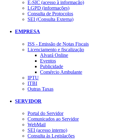
E-SIC (acesso à informação)
LGPD (informações)
Consulta de Protocolos
SEI (Consulta Externa)
EMPRESA
ISS - Emissão de Notas Fiscais
Licenciamento e fiscalização
Alvará Online
Eventos
Publicidade
Comércio Ambulante
IPTU
ITBI
Outras Taxas
SERVIDOR
Portal do Servidor
Comunicados ao Servidor
WebMail
SEI (acesso interno)
Consulta às Legislações