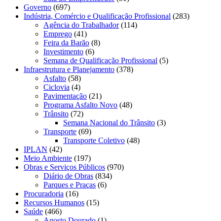
Governo
(697)
Indústria, Comércio e Qualificação Profissional
(283)
Agência do Trabalhador
(114)
Emprego
(41)
Feira da Barão
(8)
Investimento
(6)
Semana de Qualificação Profissional
(5)
Infraestrutura e Planejamento
(378)
Asfalto
(58)
Ciclovia
(4)
Pavimentação
(21)
Programa Asfalto Novo
(48)
Trânsito
(72)
Semana Nacional do Trânsito
(3)
Transporte
(69)
Transporte Coletivo
(48)
IPLAN
(42)
Meio Ambiente
(197)
Obras e Serviços Públicos
(970)
Diário de Obras
(834)
Parques e Praças
(6)
Procuradoria
(16)
Recursos Humanos
(15)
Saúde
(466)
Agosto Dourado
(1)