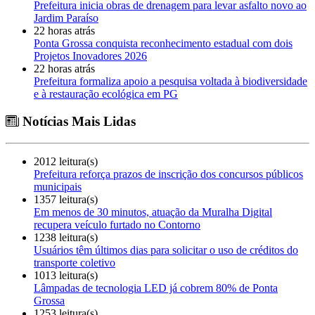
Prefeitura inicia obras de drenagem para levar asfalto novo ao
Jardim Paraíso
22 horas atrás
Ponta Grossa conquista reconhecimento estadual com dois
Projetos Inovadores 2026
22 horas atrás
Prefeitura formaliza apoio a pesquisa voltada à biodiversidade
e à restauração ecológica em PG
Notícias Mais Lidas
2012 leitura(s)
Prefeitura reforça prazos de inscrição dos concursos públicos
municipais
1357 leitura(s)
Em menos de 30 minutos, atuação da Muralha Digital
recupera veículo furtado no Contorno
1238 leitura(s)
Usuários têm últimos dias para solicitar o uso de créditos do
transporte coletivo
1013 leitura(s)
Lâmpadas de tecnologia LED já cobrem 80% de Ponta
Grossa
1253 leitura(s)