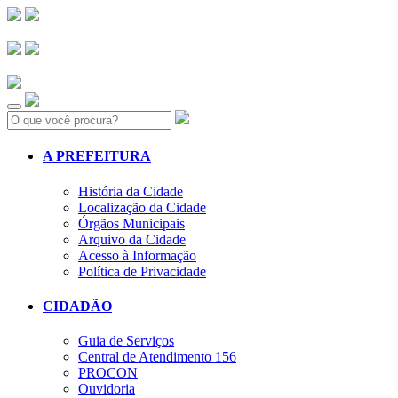
Search:
A PREFEITURA
História da Cidade
Localização da Cidade
Órgãos Municipais
Arquivo da Cidade
Acesso à Informação
Política de Privacidade
CIDADÃO
Guia de Serviços
Central de Atendimento 156
PROCON
Ouvidoria