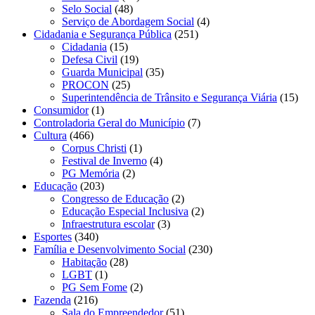
Selo Social
(48)
Serviço de Abordagem Social
(4)
Cidadania e Segurança Pública
(251)
Cidadania
(15)
Defesa Civil
(19)
Guarda Municipal
(35)
PROCON
(25)
Superintendência de Trânsito e Segurança Viária
(15)
Consumidor
(1)
Controladoria Geral do Município
(7)
Cultura
(466)
Corpus Christi
(1)
Festival de Inverno
(4)
PG Memória
(2)
Educação
(203)
Congresso de Educação
(2)
Educação Especial Inclusiva
(2)
Infraestrutura escolar
(3)
Esportes
(340)
Família e Desenvolvimento Social
(230)
Habitação
(28)
LGBT
(1)
PG Sem Fome
(2)
Fazenda
(216)
Sala do Empreendedor
(51)