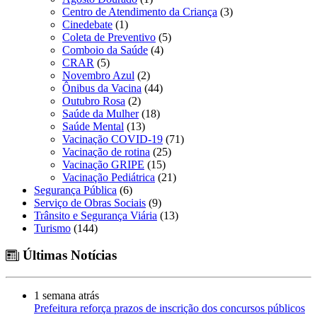
Centro de Atendimento da Criança
(3)
Cinedebate
(1)
Coleta de Preventivo
(5)
Comboio da Saúde
(4)
CRAR
(5)
Novembro Azul
(2)
Ônibus da Vacina
(44)
Outubro Rosa
(2)
Saúde da Mulher
(18)
Saúde Mental
(13)
Vacinação COVID-19
(71)
Vacinação de rotina
(25)
Vacinação GRIPE
(15)
Vacinação Pediátrica
(21)
Segurança Pública
(6)
Serviço de Obras Sociais
(9)
Trânsito e Segurança Viária
(13)
Turismo
(144)
Últimas Notícias
1 semana atrás
Prefeitura reforça prazos de inscrição dos concursos públicos