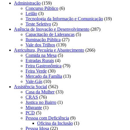
Administração
(159)
Concurso Público
(6)
Leilão
(3)
Tecnologia da Informação e Comunicação
(19)
Teste Seletivo
(2)
Agência de Inovação e Desenvolvimento
(287)
Capacitação de Lideranças
(5)
Iluminação Pública
(27)
Vale dos Trilhos
(139)
Agricultura, Pecuária e Abastecimento
(266)
Comida na Mesa
(5)
Estradas Rurais
(4)
Feira Gastronômica
(79)
Feira Verde
(30)
Mercado da Família
(13)
Vale-Gás
(10)
Assistência Social
(562)
Casa da Mulher
(33)
CRAS
(76)
Justiça no Bairro
(1)
Migrante
(1)
PCD
(5)
Pessoa com Deficiência
(9)
Oficina da Inclusão
(1)
Pessoa Idosa
(22)