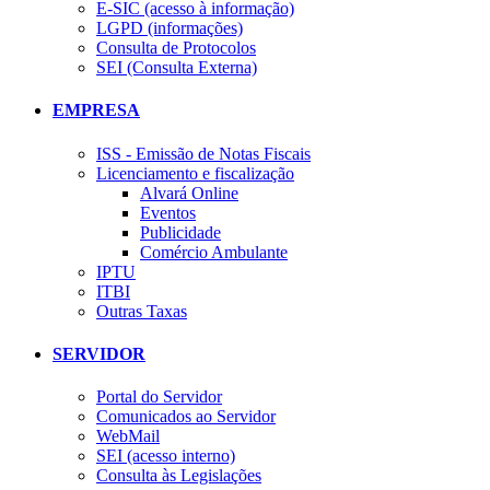
E-SIC (acesso à informação)
LGPD (informações)
Consulta de Protocolos
SEI (Consulta Externa)
EMPRESA
ISS - Emissão de Notas Fiscais
Licenciamento e fiscalização
Alvará Online
Eventos
Publicidade
Comércio Ambulante
IPTU
ITBI
Outras Taxas
SERVIDOR
Portal do Servidor
Comunicados ao Servidor
WebMail
SEI (acesso interno)
Consulta às Legislações