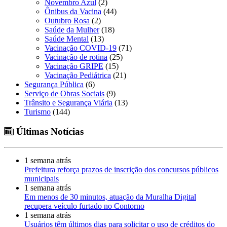
Novembro Azul
(2)
Ônibus da Vacina
(44)
Outubro Rosa
(2)
Saúde da Mulher
(18)
Saúde Mental
(13)
Vacinação COVID-19
(71)
Vacinação de rotina
(25)
Vacinação GRIPE
(15)
Vacinação Pediátrica
(21)
Segurança Pública
(6)
Serviço de Obras Sociais
(9)
Trânsito e Segurança Viária
(13)
Turismo
(144)
Últimas Notícias
1 semana atrás
Prefeitura reforça prazos de inscrição dos concursos públicos
municipais
1 semana atrás
Em menos de 30 minutos, atuação da Muralha Digital
recupera veículo furtado no Contorno
1 semana atrás
Usuários têm últimos dias para solicitar o uso de créditos do