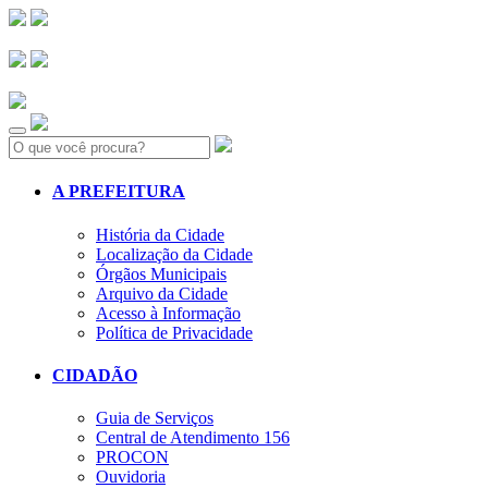
Search:
A PREFEITURA
História da Cidade
Localização da Cidade
Órgãos Municipais
Arquivo da Cidade
Acesso à Informação
Política de Privacidade
CIDADÃO
Guia de Serviços
Central de Atendimento 156
PROCON
Ouvidoria