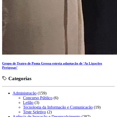
Grupo de Teatro de Ponta Grossa estreia adaptação de ‘As Ligações
Perigosas’
Categorias
Administração
(159)
Concurso Público
(6)
Leilão
(3)
Tecnologia da Informação e Comunicação
(19)
Teste Seletivo
(2)
Agência de Inovação e Desenvolvimento
(287)