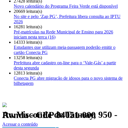
27428 leitura(s)
Novo calendário do Programa Feira Verde está disponível
20669 leitura(s)
No site e pelo ‘Zap PG’, Prefeitura libera consulta ao IPTU
2026
16281 leitura(s)
Pré-matrículas na Rede Municipal de Ensino para 2026
iniciam nesta terça (16)
14333 leitura(s)
Estudantes que utilizam meia-passagem poderão emitir o
cartão Conecta PG
13258 leitura(s)
Prefeitura abre cadastro on-line para o ‘Vale-Gás’ a partir
desta segunda
12813 leitura(s)
Conecta PG abre migração de idosos para o novo sistema de
bilhetagem
Av. Visconde de Taunay, 950 - Ronda - CEP 84051-000
Política de Privacidade.
Acessar o conteúdo