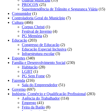
Guarda Municipal
(35)
PROCON
(25)
Superintendência de Trânsito e Segurança Viária
(15)
Consumidor
(1)
Controladoria Geral do Município
(7)
Cultura
(466)
Corpus Christi
(1)
Festival de Inverno
(4)
PG Memória
(2)
Educação
(203)
Congresso de Educação
(2)
Educação Especial Inclusiva
(2)
Infraestrutura escolar
(3)
Esportes
(340)
Família e Desenvolvimento Social
(230)
Habitação
(28)
LGBT
(1)
PG Sem Fome
(2)
Fazenda
(216)
Sala do Empreendedor
(51)
Governo
(697)
Indústria, Comércio e Qualificação Profissional
(283)
Agência do Trabalhador
(114)
Emprego
(41)
Feira da Barão
(8)