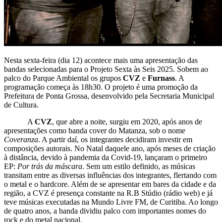
Nesta sexta-feira (dia 12) acontece mais uma apresentação das
bandas selecionadas para o Projeto Sexta às Seis 2025. Sobem ao
palco do Parque Ambiental os grupos
CVZ
e
Furnass
. A
programação começa às 18h30. O projeto é uma promoção da
Prefeitura de Ponta Grossa, desenvolvido pela Secretaria Municipal
de Cultura.
A
CVZ
, que abre a noite, surgiu em 2020, após anos de
apresentações como banda cover do Matanza, sob o nome
Coveranza
. A partir daí, os integrantes decidiram investir em
composições autorais. No Natal daquele ano, após meses de criação
à distância, devido à pandemia da Covid-19, lançaram o primeiro
EP:
Por trás da máscara
. Sem um estilo definido, as músicas
transitam entre as diversas influências dos integrantes, flertando com
o metal e o hardcore. Além de se apresentar em bares da cidade e da
região, a CVZ é presença constante na R.B Stúdio (rádio web) e já
teve músicas executadas na Mundo Livre FM, de Curitiba. Ao longo
de quatro anos, a banda dividiu palco com importantes nomes do
rock e do metal nacional.