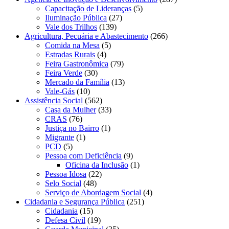
Capacitação de Lideranças
(5)
Iluminação Pública
(27)
Vale dos Trilhos
(139)
Agricultura, Pecuária e Abastecimento
(266)
Comida na Mesa
(5)
Estradas Rurais
(4)
Feira Gastronômica
(79)
Feira Verde
(30)
Mercado da Família
(13)
Vale-Gás
(10)
Assistência Social
(562)
Casa da Mulher
(33)
CRAS
(76)
Justiça no Bairro
(1)
Migrante
(1)
PCD
(5)
Pessoa com Deficiência
(9)
Oficina da Inclusão
(1)
Pessoa Idosa
(22)
Selo Social
(48)
Serviço de Abordagem Social
(4)
Cidadania e Segurança Pública
(251)
Cidadania
(15)
Defesa Civil
(19)