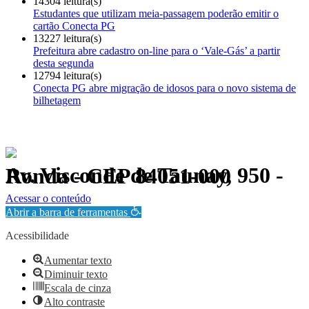
14304 leitura(s)
Estudantes que utilizam meia-passagem poderão emitir o
cartão Conecta PG
13227 leitura(s)
Prefeitura abre cadastro on-line para o ‘Vale-Gás’ a partir
desta segunda
12794 leitura(s)
Conecta PG abre migração de idosos para o novo sistema de
bilhetagem
Av. Visconde de Taunay, 950 - Ronda - CEP 84051-000
Política de Privacidade.
Acessar o conteúdo
Abrir a barra de ferramentas
Acessibilidade
Aumentar texto
Diminuir texto
Escala de cinza
Alto contraste