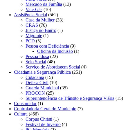
Mercado da Família
(13)
Vale-Gás
(10)
Assistência Social
(562)
Casa da Mulher
(33)
CRAS
(76)
Justiça no Bairro
(1)
Migrante
(1)
PCD
(5)
Pessoa com Deficiência
(9)
Oficina da Inclusão
(1)
Pessoa Idosa
(22)
Selo Social
(48)
Serviço de Abordagem Social
(4)
Cidadania e Segurança Pública
(251)
Cidadania
(15)
Defesa Civil
(19)
Guarda Municipal
(35)
PROCON
(25)
Superintendência de Trânsito e Segurança Viária
(15)
Consumidor
(1)
Controladoria Geral do Município
(7)
Cultura
(466)
Corpus Christi
(1)
Festival de Inverno
(4)
PG Memória
(2)