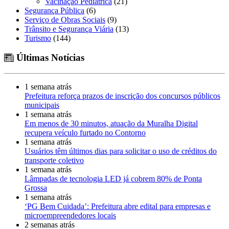
Vacinação Pediátrica
(21)
Segurança Pública
(6)
Serviço de Obras Sociais
(9)
Trânsito e Segurança Viária
(13)
Turismo
(144)
Últimas Notícias
1 semana atrás
Prefeitura reforça prazos de inscrição dos concursos públicos
municipais
1 semana atrás
Em menos de 30 minutos, atuação da Muralha Digital
recupera veículo furtado no Contorno
1 semana atrás
Usuários têm últimos dias para solicitar o uso de créditos do
transporte coletivo
1 semana atrás
Lâmpadas de tecnologia LED já cobrem 80% de Ponta
Grossa
1 semana atrás
‘PG Bem Cuidada’: Prefeitura abre edital para empresas e
microempreendedores locais
2 semanas atrás