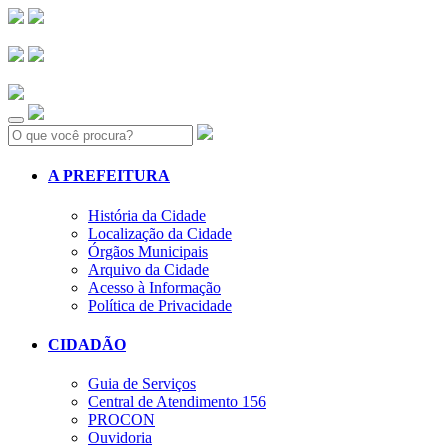
Search:
A PREFEITURA
História da Cidade
Localização da Cidade
Órgãos Municipais
Arquivo da Cidade
Acesso à Informação
Política de Privacidade
CIDADÃO
Guia de Serviços
Central de Atendimento 156
PROCON
Ouvidoria