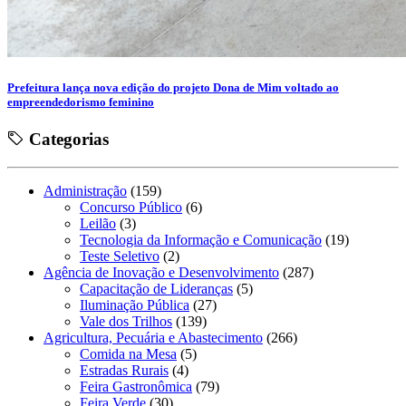
Prefeitura lança nova edição do projeto Dona de Mim voltado ao
empreendedorismo feminino
Categorias
Administração
(159)
Concurso Público
(6)
Leilão
(3)
Tecnologia da Informação e Comunicação
(19)
Teste Seletivo
(2)
Agência de Inovação e Desenvolvimento
(287)
Capacitação de Lideranças
(5)
Iluminação Pública
(27)
Vale dos Trilhos
(139)
Agricultura, Pecuária e Abastecimento
(266)
Comida na Mesa
(5)
Estradas Rurais
(4)
Feira Gastronômica
(79)
Feira Verde
(30)