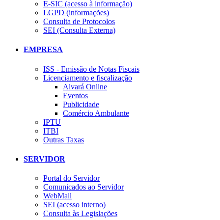
E-SIC (acesso à informação)
LGPD (informações)
Consulta de Protocolos
SEI (Consulta Externa)
EMPRESA
ISS - Emissão de Notas Fiscais
Licenciamento e fiscalização
Alvará Online
Eventos
Publicidade
Comércio Ambulante
IPTU
ITBI
Outras Taxas
SERVIDOR
Portal do Servidor
Comunicados ao Servidor
WebMail
SEI (acesso interno)
Consulta às Legislações