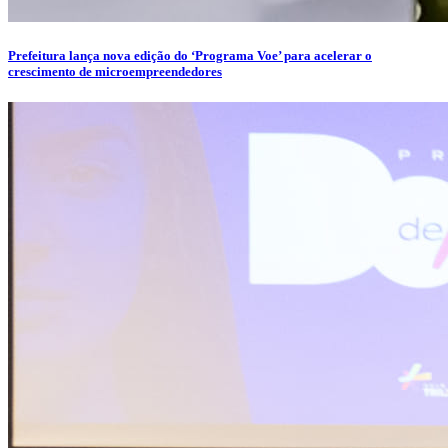
Prefeitura lança nova edição do ‘Programa Voe’ para acelerar o
crescimento de microempreendedores