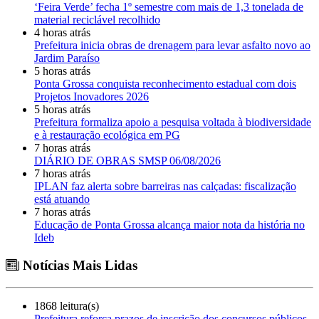
‘Feira Verde’ fecha 1º semestre com mais de 1,3 tonelada de
material reciclável recolhido
4 horas atrás
Prefeitura inicia obras de drenagem para levar asfalto novo ao
Jardim Paraíso
5 horas atrás
Ponta Grossa conquista reconhecimento estadual com dois
Projetos Inovadores 2026
5 horas atrás
Prefeitura formaliza apoio a pesquisa voltada à biodiversidade
e à restauração ecológica em PG
7 horas atrás
DIÁRIO DE OBRAS SMSP 06/08/2026
7 horas atrás
IPLAN faz alerta sobre barreiras nas calçadas: fiscalização
está atuando
7 horas atrás
Educação de Ponta Grossa alcança maior nota da história no
Ideb
Notícias Mais Lidas
1868 leitura(s)
Prefeitura reforça prazos de inscrição dos concursos públicos