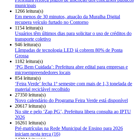
municipais
1266 leitura(s)
Em menos de 30 minutos, atuação da Muralha Digital
recupera veículo furtado no Contorno
1154 leitura(s)
Usuários têm últimos dias para solicitar o uso de créditos do
transporte coletivo
946 leitura(s)
Lâmpadas de tecnologia LED já cobrem 80% de Ponta
Grossa
1182 leitura(s)
‘PG Bem Cuidada’: Prefeitura abre edital para empresas e
microempreendedores locais
854 leitura(s)
‘Feira Verde’ fecha 1º semestre com mais de 1,3 tonelada de
material reciclável recolhido
27350 leitura(s)
Novo calendário do Programa Feira Verde está disponível
20617 leitura(s)
No site e pelo ‘Zap PG’, Prefeitura libera consulta ao IPTU
2026
16261 leitura(s)
Pré-matrículas na Rede Municipal de Ensino para 2026
iniciam nesta terça (16)