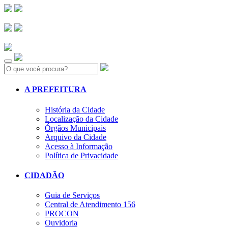
Search:
A PREFEITURA
História da Cidade
Localização da Cidade
Órgãos Municipais
Arquivo da Cidade
Acesso à Informação
Política de Privacidade
CIDADÃO
Guia de Serviços
Central de Atendimento 156
PROCON
Ouvidoria