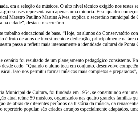
a, era a seleção de músicos. O alto nível técnico exigido nos testes s
nta-grossenses representavam apenas uma minoria. Esse quadro começou 
al Maestro Paulino Martins Alves, explica o secretário municipal de 
na cidade”, destaca o secretário.
se trabalho educacional de base. “Hoje, os alunos do Conservatório con
ado é fruto de anos de investimento e dedicação, principalmente na áre
uestra passa a refletir mais intensamente a identidade cultural de Pon
cenário foi resultado de um planejamento pedagógico consistente. Entre
vas desde cedo. “Quando o aluno toca em conjunto, desenvolve competên
musical. Isso nos permitiu formar músicos mais completos e preparados”
ia Municipal de Cultura, foi fundada em 1954, se constituindo em uma 
ção atual reúne 59 músicos, organizados nas quatro grandes famílias q
ão de obras de diferentes períodos da história da música, da renascenti
á no repertório popular, são criados arranjos especialmente adaptados, u