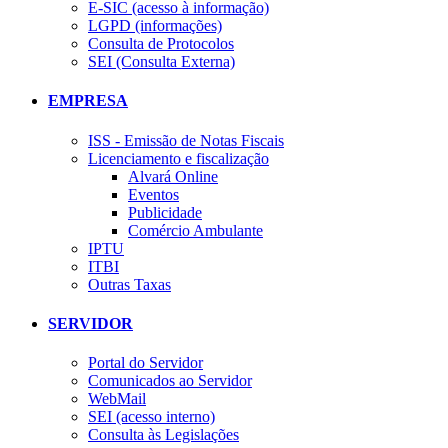
E-SIC (acesso à informação)
LGPD (informações)
Consulta de Protocolos
SEI (Consulta Externa)
EMPRESA
ISS - Emissão de Notas Fiscais
Licenciamento e fiscalização
Alvará Online
Eventos
Publicidade
Comércio Ambulante
IPTU
ITBI
Outras Taxas
SERVIDOR
Portal do Servidor
Comunicados ao Servidor
WebMail
SEI (acesso interno)
Consulta às Legislações