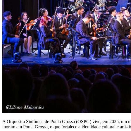
A Orquestra Sinfônica de Ponta Grossa (OSPG) vive, em 2025, um mom
moram em Ponta Grossa, o que fortalece a identidade cultural e artísti