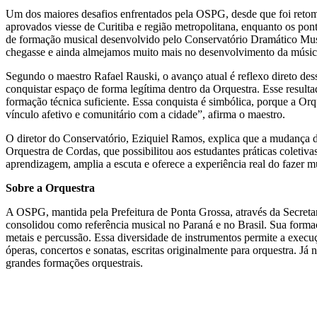
Um dos maiores desafios enfrentados pela OSPG, desde que foi retomad
aprovados viesse de Curitiba e região metropolitana, enquanto os po
de formação musical desenvolvido pelo Conservatório Dramático Music
chegasse e ainda almejamos muito mais no desenvolvimento da música 
Segundo o maestro Rafael Rauski, o avanço atual é reflexo direto des
conquistar espaço de forma legítima dentro da Orquestra. Esse result
formação técnica suficiente. Essa conquista é simbólica, porque a Orq
vínculo afetivo e comunitário com a cidade”, afirma o maestro.
O diretor do Conservatório, Eziquiel Ramos, explica que a mudança de 
Orquestra de Cordas, que possibilitou aos estudantes práticas coleti
aprendizagem, amplia a escuta e oferece a experiência real do fazer 
Sobre a Orquestra
A OSPG, mantida pela Prefeitura de Ponta Grossa, através da Secretar
consolidou como referência musical no Paraná e no Brasil. Sua forma
metais e percussão. Essa diversidade de instrumentos permite a execuç
óperas, concertos e sonatas, escritas originalmente para orquestra. J
grandes formações orquestrais.