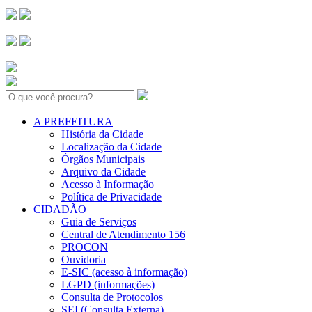
Search:
A PREFEITURA
História da Cidade
Localização da Cidade
Órgãos Municipais
Arquivo da Cidade
Acesso à Informação
Política de Privacidade
CIDADÃO
Guia de Serviços
Central de Atendimento 156
PROCON
Ouvidoria
E-SIC (acesso à informação)
LGPD (informações)
Consulta de Protocolos
SEI (Consulta Externa)