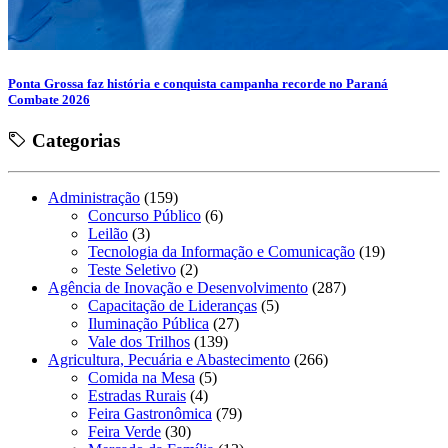
Ponta Grossa faz história e conquista campanha recorde no Paraná
Combate 2026
Categorias
Administração
(159)
Concurso Público
(6)
Leilão
(3)
Tecnologia da Informação e Comunicação
(19)
Teste Seletivo
(2)
Agência de Inovação e Desenvolvimento
(287)
Capacitação de Lideranças
(5)
Iluminação Pública
(27)
Vale dos Trilhos
(139)
Agricultura, Pecuária e Abastecimento
(266)
Comida na Mesa
(5)
Estradas Rurais
(4)
Feira Gastronômica
(79)
Feira Verde
(30)