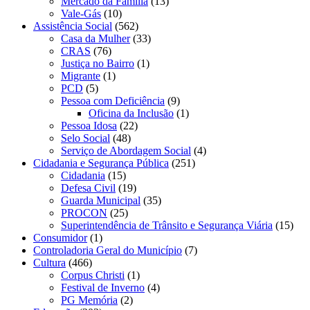
Mercado da Família
(13)
Vale-Gás
(10)
Assistência Social
(562)
Casa da Mulher
(33)
CRAS
(76)
Justiça no Bairro
(1)
Migrante
(1)
PCD
(5)
Pessoa com Deficiência
(9)
Oficina da Inclusão
(1)
Pessoa Idosa
(22)
Selo Social
(48)
Serviço de Abordagem Social
(4)
Cidadania e Segurança Pública
(251)
Cidadania
(15)
Defesa Civil
(19)
Guarda Municipal
(35)
PROCON
(25)
Superintendência de Trânsito e Segurança Viária
(15)
Consumidor
(1)
Controladoria Geral do Município
(7)
Cultura
(466)
Corpus Christi
(1)
Festival de Inverno
(4)
PG Memória
(2)