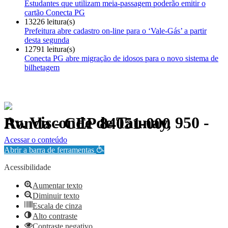
Estudantes que utilizam meia-passagem poderão emitir o
cartão Conecta PG
13226 leitura(s)
Prefeitura abre cadastro on-line para o ‘Vale-Gás’ a partir
desta segunda
12791 leitura(s)
Conecta PG abre migração de idosos para o novo sistema de
bilhetagem
Av. Visconde de Taunay, 950 - Ronda - CEP 84051-000
Política de Privacidade.
Acessar o conteúdo
Abrir a barra de ferramentas
Acessibilidade
Aumentar texto
Diminuir texto
Escala de cinza
Alto contraste
Contraste negativo