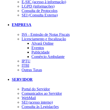
E-SIC (acesso à informação)
LGPD (informações)
Consulta de Protocolos
SEI (Consulta Externa)
EMPRESA
ISS - Emissão de Notas Fiscais
Licenciamento e fiscalização
Alvará Online
Eventos
Publicidade
Comércio Ambulante
IPTU
ITBI
Outras Taxas
SERVIDOR
Portal do Servidor
Comunicados ao Servidor
WebMail
SEI (acesso interno)
Consulta às Legislações