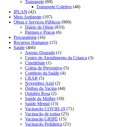
Transporte
(69)
Transporte Coletivo
(48)
IPLAN
(42)
Meio Ambiente
(197)
Obras e Serviços Públicos
(969)
Diário de Obras
(833)
Parques e Praças
(6)
Procuradoria
(16)
Recursos Humanos
(15)
Saúde
(466)
Agosto Dourado
(1)
Centro de Atendimento da Criança
(3)
Cinedebate
(1)
Coleta de Preventivo
(5)
Comboio da Saúde
(4)
CRAR
(5)
Novembro Azul
(2)
Ônibus da Vacina
(44)
Outubro Rosa
(2)
Saúde da Mulher
(18)
Saúde Mental
(13)
Vacinação COVID-19
(71)
Vacinação de rotina
(25)
Vacinação GRIPE
(15)
Vacinação Pediátrica
(21)