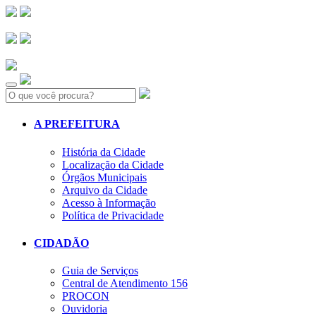
Search:
A PREFEITURA
História da Cidade
Localização da Cidade
Órgãos Municipais
Arquivo da Cidade
Acesso à Informação
Política de Privacidade
CIDADÃO
Guia de Serviços
Central de Atendimento 156
PROCON
Ouvidoria