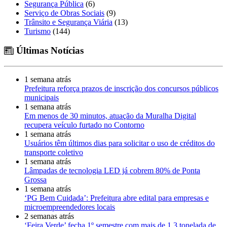
Segurança Pública
(6)
Serviço de Obras Sociais
(9)
Trânsito e Segurança Viária
(13)
Turismo
(144)
Últimas Notícias
1 semana atrás
Prefeitura reforça prazos de inscrição dos concursos públicos
municipais
1 semana atrás
Em menos de 30 minutos, atuação da Muralha Digital
recupera veículo furtado no Contorno
1 semana atrás
Usuários têm últimos dias para solicitar o uso de créditos do
transporte coletivo
1 semana atrás
Lâmpadas de tecnologia LED já cobrem 80% de Ponta
Grossa
1 semana atrás
‘PG Bem Cuidada’: Prefeitura abre edital para empresas e
microempreendedores locais
2 semanas atrás
‘Feira Verde’ fecha 1º semestre com mais de 1,3 tonelada de