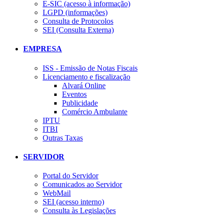
E-SIC (acesso à informação)
LGPD (informações)
Consulta de Protocolos
SEI (Consulta Externa)
EMPRESA
ISS - Emissão de Notas Fiscais
Licenciamento e fiscalização
Alvará Online
Eventos
Publicidade
Comércio Ambulante
IPTU
ITBI
Outras Taxas
SERVIDOR
Portal do Servidor
Comunicados ao Servidor
WebMail
SEI (acesso interno)
Consulta às Legislações