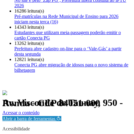
No site e pelo ‘Zap PG’, Prefeitura libera consulta ao IPTU
2026
16286 leitura(s)
Pré-matrículas na Rede Municipal de Ensino para 2026
iniciam nesta terça (16)
14343 leitura(s)
Estudantes que utilizam meia-passagem poderão emitir o
cartão Conecta PG
13262 leitura(s)
Prefeitura abre cadastro on-line para o ‘Vale-Gás’ a partir
desta segunda
12821 leitura(s)
Conecta PG abre migração de idosos para o novo sistema de
bilhetagem
Av. Visconde de Taunay, 950 - Ronda - CEP 84051-000
Política de Privacidade.
Acessar o conteúdo
Abrir a barra de ferramentas
Acessibilidade