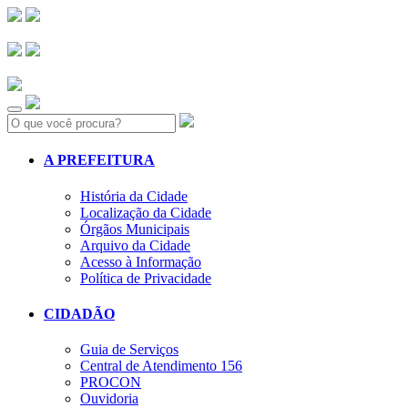
Search:
A PREFEITURA
História da Cidade
Localização da Cidade
Órgãos Municipais
Arquivo da Cidade
Acesso à Informação
Política de Privacidade
CIDADÃO
Guia de Serviços
Central de Atendimento 156
PROCON
Ouvidoria