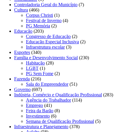
Controladoria Geral do Município
(7)
Cultura
(466)
Corpus Christi
(1)
Festival de Inverno
(4)
PG Memória
(2)
Educação
(203)
Congresso de Educação
(2)
Educação Especial Inclusiva
(2)
Infraestrutura escolar
(3)
Esportes
(340)
Família e Desenvolvimento Social
(230)
Habitação
(28)
LGBT
(1)
PG Sem Fome
(2)
Fazenda
(216)
Sala do Empreendedor
(51)
Governo
(697)
Indústria, Comércio e Qualificação Profissional
(283)
Agência do Trabalhador
(114)
Emprego
(41)
Feira da Barão
(8)
Investimento
(6)
Semana de Qualificação Profissional
(5)
Infraestrutura e Planejamento
(378)
Asfalto
(58)