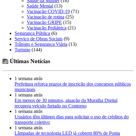
Saúde da Mulher
(18)
Saúde Mental
(13)
Vacinação COVID-19
(71)
Vacinação de rotina
(25)
Vacinação GRIPE
(15)
Vacinação Pediátrica
(21)
Segurança Pública
(6)
Serviço de Obras Sociais
(9)
Trânsito e Segurança Viária
(13)
Turismo
(144)
Últimas Notícias
1 semana atrás
Prefeitura reforça prazos de inscrição dos concursos públicos
municipais
1 semana atrás
Em menos de 30 minutos, atuação da Muralha Digital
recupera veículo furtado no Contorno
1 semana atrás
Usuários têm últimos dias para solicitar o uso de créditos do
transporte coletivo
1 semana atrás
Lâmpadas de tecnologia LED já cobrem 80% de Ponta