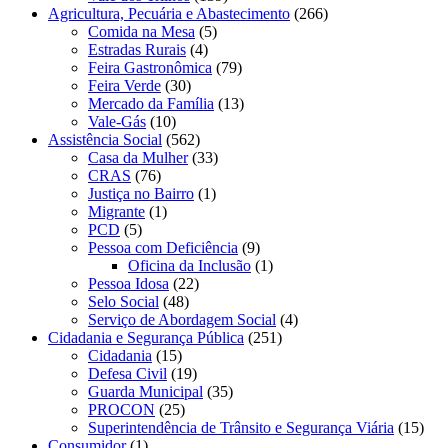
Agricultura, Pecuária e Abastecimento
(266)
Comida na Mesa
(5)
Estradas Rurais
(4)
Feira Gastronômica
(79)
Feira Verde
(30)
Mercado da Família
(13)
Vale-Gás
(10)
Assistência Social
(562)
Casa da Mulher
(33)
CRAS
(76)
Justiça no Bairro
(1)
Migrante
(1)
PCD
(5)
Pessoa com Deficiência
(9)
Oficina da Inclusão
(1)
Pessoa Idosa
(22)
Selo Social
(48)
Serviço de Abordagem Social
(4)
Cidadania e Segurança Pública
(251)
Cidadania
(15)
Defesa Civil
(19)
Guarda Municipal
(35)
PROCON
(25)
Superintendência de Trânsito e Segurança Viária
(15)
Consumidor
(1)