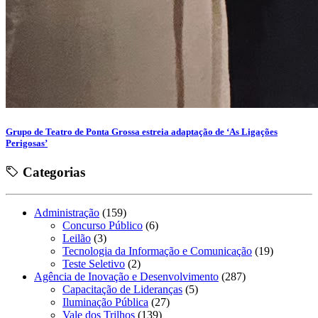
Grupo de Teatro de Ponta Grossa estreia adaptação de ‘As Ligações
Perigosas’
Categorias
Administração
(159)
Concurso Público
(6)
Leilão
(3)
Tecnologia da Informação e Comunicação
(19)
Teste Seletivo
(2)
Agência de Inovação e Desenvolvimento
(287)
Capacitação de Lideranças
(5)
Iluminação Pública
(27)
Vale dos Trilhos
(139)