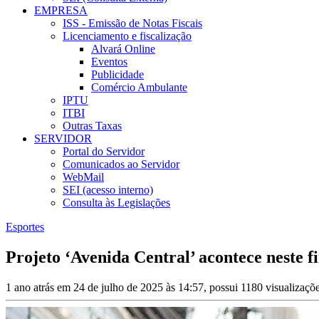
EMPRESA
ISS - Emissão de Notas Fiscais
Licenciamento e fiscalização
Alvará Online
Eventos
Publicidade
Comércio Ambulante
IPTU
ITBI
Outras Taxas
SERVIDOR
Portal do Servidor
Comunicados ao Servidor
WebMail
SEI (acesso interno)
Consulta às Legislações
Esportes
Projeto ‘Avenida Central’ acontece neste
1 ano atrás em 24 de julho de 2025 às 14:57, possui 1180 visualizaç