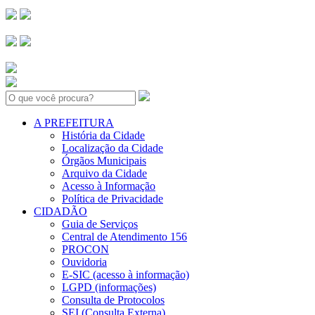
Search:
A PREFEITURA
História da Cidade
Localização da Cidade
Órgãos Municipais
Arquivo da Cidade
Acesso à Informação
Política de Privacidade
CIDADÃO
Guia de Serviços
Central de Atendimento 156
PROCON
Ouvidoria
E-SIC (acesso à informação)
LGPD (informações)
Consulta de Protocolos
SEI (Consulta Externa)