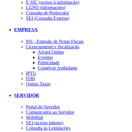
E-SIC (acesso à informação)
LGPD (informações)
Consulta de Protocolos
SEI (Consulta Externa)
EMPRESA
ISS - Emissão de Notas Fiscais
Licenciamento e fiscalização
Alvará Online
Eventos
Publicidade
Comércio Ambulante
IPTU
ITBI
Outras Taxas
SERVIDOR
Portal do Servidor
Comunicados ao Servidor
WebMail
SEI (acesso interno)
Consulta às Legislações