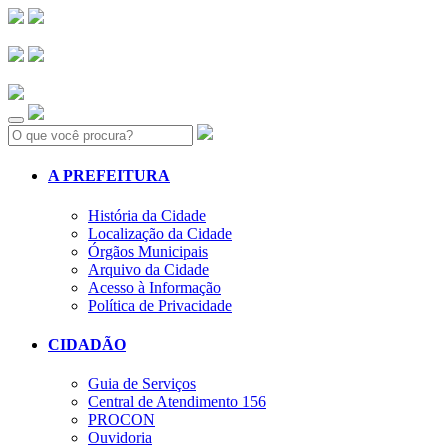
Search:
A PREFEITURA
História da Cidade
Localização da Cidade
Órgãos Municipais
Arquivo da Cidade
Acesso à Informação
Política de Privacidade
CIDADÃO
Guia de Serviços
Central de Atendimento 156
PROCON
Ouvidoria