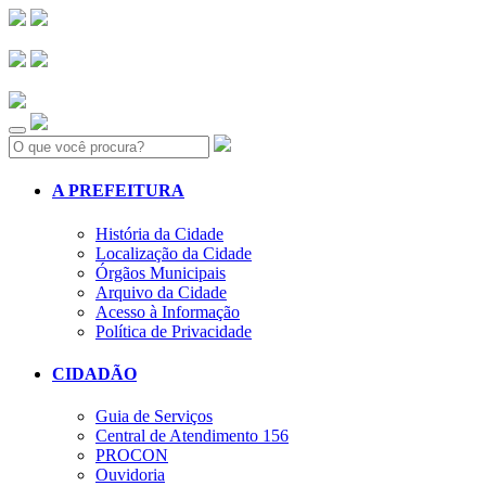
Search:
A PREFEITURA
História da Cidade
Localização da Cidade
Órgãos Municipais
Arquivo da Cidade
Acesso à Informação
Política de Privacidade
CIDADÃO
Guia de Serviços
Central de Atendimento 156
PROCON
Ouvidoria