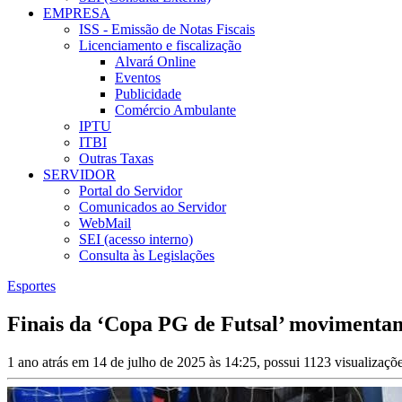
EMPRESA
ISS - Emissão de Notas Fiscais
Licenciamento e fiscalização
Alvará Online
Eventos
Publicidade
Comércio Ambulante
IPTU
ITBI
Outras Taxas
SERVIDOR
Portal do Servidor
Comunicados ao Servidor
WebMail
SEI (acesso interno)
Consulta às Legislações
Esportes
Finais da ‘Copa PG de Futsal’ movimentam
1 ano atrás em 14 de julho de 2025 às 14:25, possui 1123 visualizaç