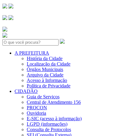
Search:
A PREFEITURA
História da Cidade
Localização da Cidade
Órgãos Municipais
Arquivo da Cidade
Acesso à Informação
Política de Privacidade
CIDADÃO
Guia de Serviços
Central de Atendimento 156
PROCON
Ouvidoria
E-SIC (acesso à informação)
LGPD (informações)
Consulta de Protocolos
SEI (Consulta Externa)