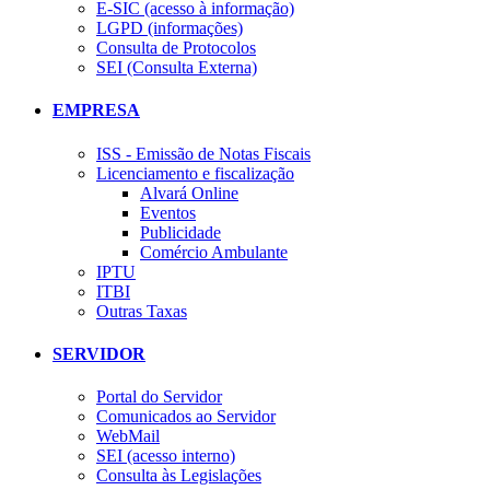
E-SIC (acesso à informação)
LGPD (informações)
Consulta de Protocolos
SEI (Consulta Externa)
EMPRESA
ISS - Emissão de Notas Fiscais
Licenciamento e fiscalização
Alvará Online
Eventos
Publicidade
Comércio Ambulante
IPTU
ITBI
Outras Taxas
SERVIDOR
Portal do Servidor
Comunicados ao Servidor
WebMail
SEI (acesso interno)
Consulta às Legislações