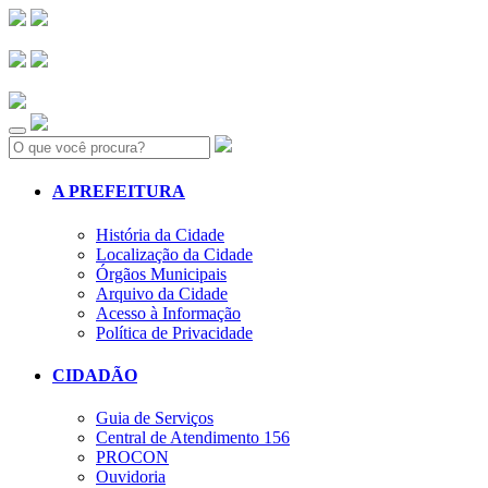
Search:
A PREFEITURA
História da Cidade
Localização da Cidade
Órgãos Municipais
Arquivo da Cidade
Acesso à Informação
Política de Privacidade
CIDADÃO
Guia de Serviços
Central de Atendimento 156
PROCON
Ouvidoria