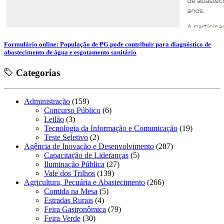
Formulário online: População de PG pode contribuir para diagnóstico de
abastecimento de água e esgotamento sanitário
Categorias
Administração
(159)
Concurso Público
(6)
Leilão
(3)
Tecnologia da Informação e Comunicação
(19)
Teste Seletivo
(2)
Agência de Inovação e Desenvolvimento
(287)
Capacitação de Lideranças
(5)
Iluminação Pública
(27)
Vale dos Trilhos
(139)
Agricultura, Pecuária e Abastecimento
(266)
Comida na Mesa
(5)
Estradas Rurais
(4)
Feira Gastronômica
(79)
Feira Verde
(30)