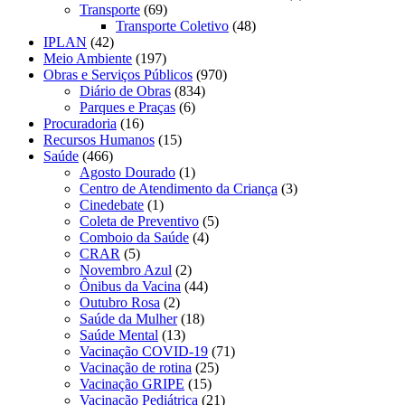
Transporte
(69)
Transporte Coletivo
(48)
IPLAN
(42)
Meio Ambiente
(197)
Obras e Serviços Públicos
(970)
Diário de Obras
(834)
Parques e Praças
(6)
Procuradoria
(16)
Recursos Humanos
(15)
Saúde
(466)
Agosto Dourado
(1)
Centro de Atendimento da Criança
(3)
Cinedebate
(1)
Coleta de Preventivo
(5)
Comboio da Saúde
(4)
CRAR
(5)
Novembro Azul
(2)
Ônibus da Vacina
(44)
Outubro Rosa
(2)
Saúde da Mulher
(18)
Saúde Mental
(13)
Vacinação COVID-19
(71)
Vacinação de rotina
(25)
Vacinação GRIPE
(15)
Vacinação Pediátrica
(21)