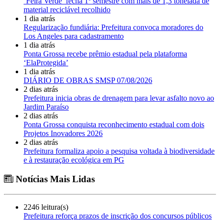
‘Feira Verde’ fecha 1º semestre com mais de 1,3 tonelada de
material reciclável recolhido
1 dia atrás
Regularização fundiária: Prefeitura convoca moradores do
Los Angeles para cadastramento
1 dia atrás
Ponta Grossa recebe prêmio estadual pela plataforma
‘ElaProtegida’
1 dia atrás
DIÁRIO DE OBRAS SMSP 07/08/2026
2 dias atrás
Prefeitura inicia obras de drenagem para levar asfalto novo ao
Jardim Paraíso
2 dias atrás
Ponta Grossa conquista reconhecimento estadual com dois
Projetos Inovadores 2026
2 dias atrás
Prefeitura formaliza apoio a pesquisa voltada à biodiversidade
e à restauração ecológica em PG
Notícias Mais Lidas
2246 leitura(s)
Prefeitura reforça prazos de inscrição dos concursos públicos