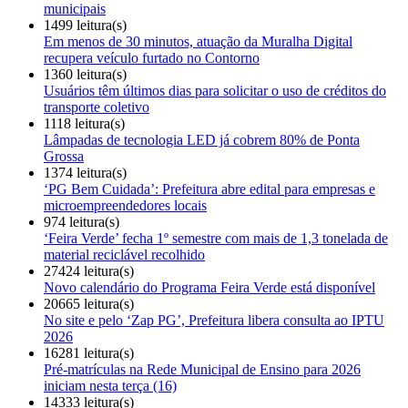
municipais
1499 leitura(s)
Em menos de 30 minutos, atuação da Muralha Digital
recupera veículo furtado no Contorno
1360 leitura(s)
Usuários têm últimos dias para solicitar o uso de créditos do
transporte coletivo
1118 leitura(s)
Lâmpadas de tecnologia LED já cobrem 80% de Ponta
Grossa
1374 leitura(s)
‘PG Bem Cuidada’: Prefeitura abre edital para empresas e
microempreendedores locais
974 leitura(s)
‘Feira Verde’ fecha 1º semestre com mais de 1,3 tonelada de
material reciclável recolhido
27424 leitura(s)
Novo calendário do Programa Feira Verde está disponível
20665 leitura(s)
No site e pelo ‘Zap PG’, Prefeitura libera consulta ao IPTU
2026
16281 leitura(s)
Pré-matrículas na Rede Municipal de Ensino para 2026
iniciam nesta terça (16)
14333 leitura(s)