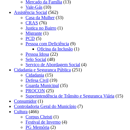
Mercado da Família
(13)
Vale-Gás
(10)
Assistência Social
(562)
Casa da Mulher
(33)
CRAS
(76)
Justiça no Bairro
(1)
Migrante
(1)
PCD
(5)
Pessoa com Deficiência
(9)
Oficina da Inclusão
(1)
Pessoa Idosa
(22)
Selo Social
(48)
Serviço de Abordagem Social
(4)
Cidadania e Segurança Pública
(251)
Cidadania
(15)
Defesa Civil
(19)
Guarda Municipal
(35)
PROCON
(25)
Superintendência de Trânsito e Segurança Viária
(15)
Consumidor
(1)
Controladoria Geral do Município
(7)
Cultura
(466)
Corpus Christi
(1)
Festival de Inverno
(4)
PG Memória
(2)