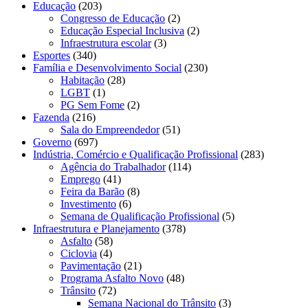
Educação
(203)
Congresso de Educação
(2)
Educação Especial Inclusiva
(2)
Infraestrutura escolar
(3)
Esportes
(340)
Família e Desenvolvimento Social
(230)
Habitação
(28)
LGBT
(1)
PG Sem Fome
(2)
Fazenda
(216)
Sala do Empreendedor
(51)
Governo
(697)
Indústria, Comércio e Qualificação Profissional
(283)
Agência do Trabalhador
(114)
Emprego
(41)
Feira da Barão
(8)
Investimento
(6)
Semana de Qualificação Profissional
(5)
Infraestrutura e Planejamento
(378)
Asfalto
(58)
Ciclovia
(4)
Pavimentação
(21)
Programa Asfalto Novo
(48)
Trânsito
(72)
Semana Nacional do Trânsito
(3)