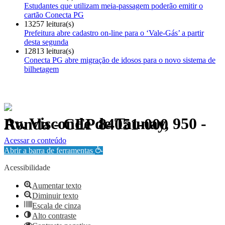
Estudantes que utilizam meia-passagem poderão emitir o
cartão Conecta PG
13257 leitura(s)
Prefeitura abre cadastro on-line para o ‘Vale-Gás’ a partir
desta segunda
12813 leitura(s)
Conecta PG abre migração de idosos para o novo sistema de
bilhetagem
Av. Visconde de Taunay, 950 - Ronda - CEP 84051-000
Política de Privacidade.
Acessar o conteúdo
Abrir a barra de ferramentas
Acessibilidade
Aumentar texto
Diminuir texto
Escala de cinza
Alto contraste