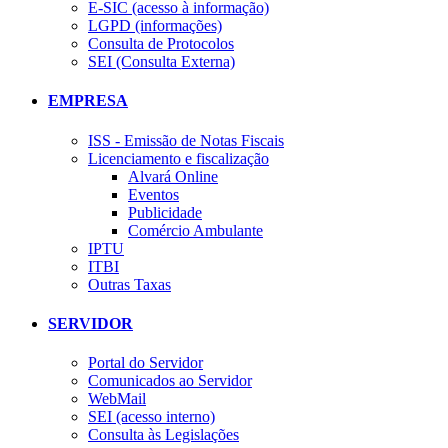
E-SIC (acesso à informação)
LGPD (informações)
Consulta de Protocolos
SEI (Consulta Externa)
EMPRESA
ISS - Emissão de Notas Fiscais
Licenciamento e fiscalização
Alvará Online
Eventos
Publicidade
Comércio Ambulante
IPTU
ITBI
Outras Taxas
SERVIDOR
Portal do Servidor
Comunicados ao Servidor
WebMail
SEI (acesso interno)
Consulta às Legislações