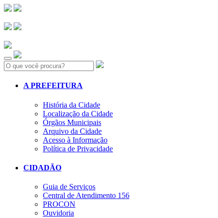
Search:
A PREFEITURA
História da Cidade
Localização da Cidade
Órgãos Municipais
Arquivo da Cidade
Acesso à Informação
Política de Privacidade
CIDADÃO
Guia de Serviços
Central de Atendimento 156
PROCON
Ouvidoria