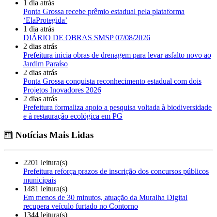
1 dia atrás
Ponta Grossa recebe prêmio estadual pela plataforma
‘ElaProtegida’
1 dia atrás
DIÁRIO DE OBRAS SMSP 07/08/2026
2 dias atrás
Prefeitura inicia obras de drenagem para levar asfalto novo ao
Jardim Paraíso
2 dias atrás
Ponta Grossa conquista reconhecimento estadual com dois
Projetos Inovadores 2026
2 dias atrás
Prefeitura formaliza apoio a pesquisa voltada à biodiversidade
e à restauração ecológica em PG
Notícias Mais Lidas
2201 leitura(s)
Prefeitura reforça prazos de inscrição dos concursos públicos
municipais
1481 leitura(s)
Em menos de 30 minutos, atuação da Muralha Digital
recupera veículo furtado no Contorno
1344 leitura(s)