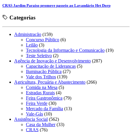
CRAS Jardim Paraíso promove passeio ao Lavandário Het Dorp
Categorias
Administração
(159)
Concurso Público
(6)
Leilão
(3)
Tecnologia da Informação e Comunicação
(19)
Teste Seletivo
(2)
Agência de Inovação e Desenvolvimento
(287)
Capacitação de Lideranças
(5)
Iluminação Pública
(27)
Vale dos Trilhos
(139)
Agricultura, Pecuária e Abastecimento
(266)
Comida na Mesa
(5)
Estradas Rurais
(4)
Feira Gastronômica
(79)
Feira Verde
(30)
Mercado da Família
(13)
Vale-Gás
(10)
Assistência Social
(562)
Casa da Mulher
(33)
CRAS
(76)