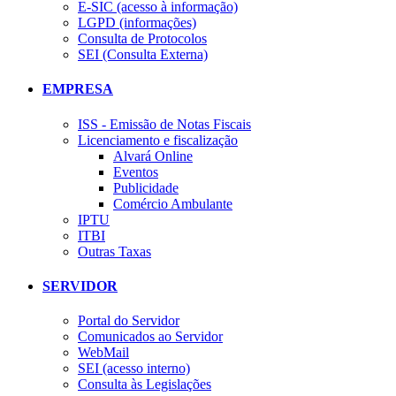
E-SIC (acesso à informação)
LGPD (informações)
Consulta de Protocolos
SEI (Consulta Externa)
EMPRESA
ISS - Emissão de Notas Fiscais
Licenciamento e fiscalização
Alvará Online
Eventos
Publicidade
Comércio Ambulante
IPTU
ITBI
Outras Taxas
SERVIDOR
Portal do Servidor
Comunicados ao Servidor
WebMail
SEI (acesso interno)
Consulta às Legislações