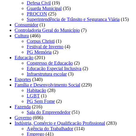
Defesa Civil
(19)
Guarda Municipal
(35)
PROCON
(25)
Superintendência de Trânsito e Segurança Viária
(15)
Consumidor
(1)
Controladoria Geral do Município
(7)
Cultura
(466)
Corpus Christi
(1)
Festival de Inverno
(4)
PG Memória
(2)
Educação
(201)
Congresso de Educação
(2)
Educação Especial Inclusiva
(2)
Infraestrutura escolar
(3)
Esportes
(340)
Família e Desenvolvimento Social
(229)
Habitação
(28)
LGBT
(1)
PG Sem Fome
(2)
Fazenda
(216)
Sala do Empreendedor
(51)
Governo
(696)
Indústria, Comércio e Qualificação Profissional
(283)
Agência do Trabalhador
(114)
Emprego
(41)