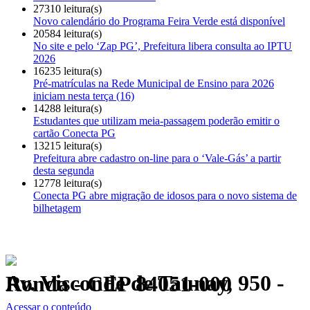
27310 leitura(s)
Novo calendário do Programa Feira Verde está disponível
20584 leitura(s)
No site e pelo ‘Zap PG’, Prefeitura libera consulta ao IPTU
2026
16235 leitura(s)
Pré-matrículas na Rede Municipal de Ensino para 2026
iniciam nesta terça (16)
14288 leitura(s)
Estudantes que utilizam meia-passagem poderão emitir o
cartão Conecta PG
13215 leitura(s)
Prefeitura abre cadastro on-line para o ‘Vale-Gás’ a partir
desta segunda
12778 leitura(s)
Conecta PG abre migração de idosos para o novo sistema de
bilhetagem
Av. Visconde de Taunay, 950 - Ronda - CEP 84051-000
Política de Privacidade.
Acessar o conteúdo