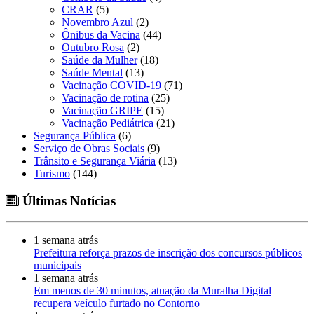
CRAR
(5)
Novembro Azul
(2)
Ônibus da Vacina
(44)
Outubro Rosa
(2)
Saúde da Mulher
(18)
Saúde Mental
(13)
Vacinação COVID-19
(71)
Vacinação de rotina
(25)
Vacinação GRIPE
(15)
Vacinação Pediátrica
(21)
Segurança Pública
(6)
Serviço de Obras Sociais
(9)
Trânsito e Segurança Viária
(13)
Turismo
(144)
Últimas Notícias
1 semana atrás
Prefeitura reforça prazos de inscrição dos concursos públicos
municipais
1 semana atrás
Em menos de 30 minutos, atuação da Muralha Digital
recupera veículo furtado no Contorno