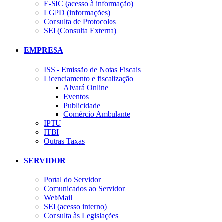
E-SIC (acesso à informação)
LGPD (informações)
Consulta de Protocolos
SEI (Consulta Externa)
EMPRESA
ISS - Emissão de Notas Fiscais
Licenciamento e fiscalização
Alvará Online
Eventos
Publicidade
Comércio Ambulante
IPTU
ITBI
Outras Taxas
SERVIDOR
Portal do Servidor
Comunicados ao Servidor
WebMail
SEI (acesso interno)
Consulta às Legislações