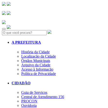
Search:
A PREFEITURA
História da Cidade
Localização da Cidade
Órgãos Municipais
Arquivo da Cidade
Acesso à Informação
Política de Privacidade
CIDADÃO
Guia de Serviços
Central de Atendimento 156
PROCON
Ouvidoria