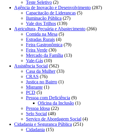
Teste Seletivo
(2)
Agência de Inovação e Desenvolvimento
(287)
Capacitação de Lideranças
(5)
Iluminação Pública
(27)
Vale dos Trilhos
(139)
Agricultura, Pecuária e Abastecimento
(266)
Comida na Mesa
(5)
Estradas Rurais
(4)
Feira Gastronômica
(79)
Feira Verde
(30)
Mercado da Família
(13)
Vale-Gás
(10)
Assistência Social
(562)
Casa da Mulher
(33)
CRAS
(76)
Justiça no Bairro
(1)
Migrante
(1)
PCD
(5)
Pessoa com Deficiência
(9)
Oficina da Inclusão
(1)
Pessoa Idosa
(22)
Selo Social
(48)
Serviço de Abordagem Social
(4)
Cidadania e Segurança Pública
(251)
Cidadania
(15)