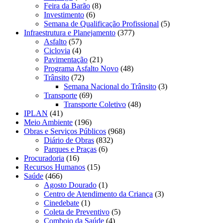
Feira da Barão
(8)
Investimento
(6)
Semana de Qualificação Profissional
(5)
Infraestrutura e Planejamento
(377)
Asfalto
(57)
Ciclovia
(4)
Pavimentação
(21)
Programa Asfalto Novo
(48)
Trânsito
(72)
Semana Nacional do Trânsito
(3)
Transporte
(69)
Transporte Coletivo
(48)
IPLAN
(41)
Meio Ambiente
(196)
Obras e Serviços Públicos
(968)
Diário de Obras
(832)
Parques e Praças
(6)
Procuradoria
(16)
Recursos Humanos
(15)
Saúde
(466)
Agosto Dourado
(1)
Centro de Atendimento da Criança
(3)
Cinedebate
(1)
Coleta de Preventivo
(5)
Comboio da Saúde
(4)