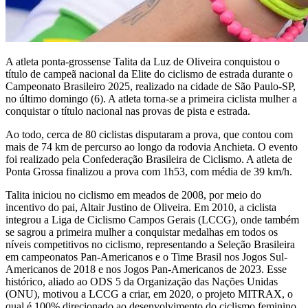
A atleta ponta-grossense Talita da Luz de Oliveira conquistou o
título de campeã nacional da Elite do ciclismo de estrada durante o
Campeonato Brasileiro 2025, realizado na cidade de São Paulo-SP,
no último domingo (6). A atleta torna-se a primeira ciclista mulher a
conquistar o título nacional nas provas de pista e estrada.
Ao todo, cerca de 80 ciclistas disputaram a prova, que contou com
mais de 74 km de percurso ao longo da rodovia Anchieta. O evento
foi realizado pela Confederação Brasileira de Ciclismo. A atleta de
Ponta Grossa finalizou a prova com 1h53, com média de 39 km/h.
Talita iniciou no ciclismo em meados de 2008, por meio do
incentivo do pai, Altair Justino de Oliveira. Em 2010, a ciclista
integrou a Liga de Ciclismo Campos Gerais (LCCG), onde também
se sagrou a primeira mulher a conquistar medalhas em todos os
níveis competitivos no ciclismo, representando a Seleção Brasileira
em campeonatos Pan-Americanos e o Time Brasil nos Jogos Sul-
Americanos de 2018 e nos Jogos Pan-Americanos de 2023. Esse
histórico, aliado ao ODS 5 da Organização das Nações Unidas
(ONU), motivou a LCCG a criar, em 2020, o projeto MITRAX, o
qual é 100% direcionado ao desenvolvimento do ciclismo feminino,