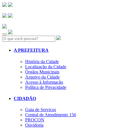
Search:
A PREFEITURA
História da Cidade
Localização da Cidade
Órgãos Municipais
Arquivo da Cidade
Acesso à Informação
Política de Privacidade
CIDADÃO
Guia de Serviços
Central de Atendimento 156
PROCON
Ouvidoria