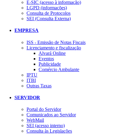
E-SIC (acesso à informação)
LGPD (informações)
Consulta de Protocolos
SEI (Consulta Externa)
EMPRESA
ISS - Emissão de Notas Fiscais
Licenciamento e fiscalização
Alvará Online
Eventos
Publicidade
Comércio Ambulante
IPTU
ITBI
Outras Taxas
SERVIDOR
Portal do Servidor
Comunicados ao Servidor
WebMail
SEI (acesso interno)
Consulta às Legislações