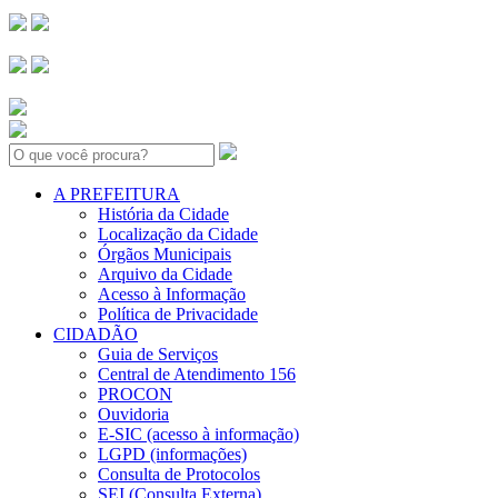
Search:
A PREFEITURA
História da Cidade
Localização da Cidade
Órgãos Municipais
Arquivo da Cidade
Acesso à Informação
Política de Privacidade
CIDADÃO
Guia de Serviços
Central de Atendimento 156
PROCON
Ouvidoria
E-SIC (acesso à informação)
LGPD (informações)
Consulta de Protocolos
SEI (Consulta Externa)