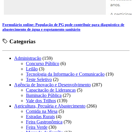
Formulário online: População de PG pode contribuir para diagnóstico de
abastecimento de água e esgotamento sanitário
Categorias
Administração
(159)
Concurso Público
(6)
Leilão
(3)
Tecnologia da Informação e Comunicação
(19)
Teste Seletivo
(2)
Agência de Inovação e Desenvolvimento
(287)
Capacitação de Lideranças
(5)
Iluminação Pública
(27)
Vale dos Trilhos
(139)
Agricultura, Pecuária e Abastecimento
(266)
Comida na Mesa
(5)
Estradas Rurais
(4)
Feira Gastronômica
(79)
Feira Verde
(30)