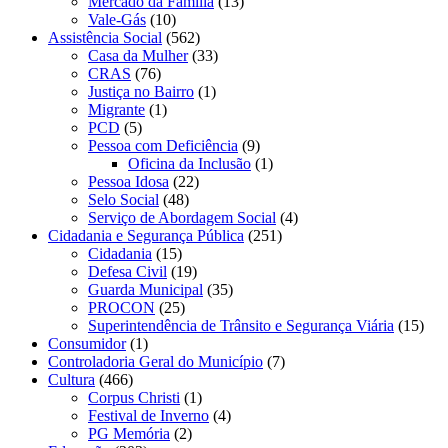
Mercado da Família
(13)
Vale-Gás
(10)
Assistência Social
(562)
Casa da Mulher
(33)
CRAS
(76)
Justiça no Bairro
(1)
Migrante
(1)
PCD
(5)
Pessoa com Deficiência
(9)
Oficina da Inclusão
(1)
Pessoa Idosa
(22)
Selo Social
(48)
Serviço de Abordagem Social
(4)
Cidadania e Segurança Pública
(251)
Cidadania
(15)
Defesa Civil
(19)
Guarda Municipal
(35)
PROCON
(25)
Superintendência de Trânsito e Segurança Viária
(15)
Consumidor
(1)
Controladoria Geral do Município
(7)
Cultura
(466)
Corpus Christi
(1)
Festival de Inverno
(4)
PG Memória
(2)