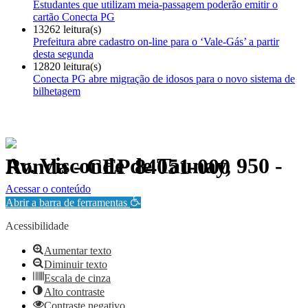
Estudantes que utilizam meia-passagem poderão emitir o
cartão Conecta PG
13262 leitura(s)
Prefeitura abre cadastro on-line para o ‘Vale-Gás’ a partir
desta segunda
12820 leitura(s)
Conecta PG abre migração de idosos para o novo sistema de
bilhetagem
Av. Visconde de Taunay, 950 - Ronda - CEP 84051-000
Política de Privacidade.
Acessar o conteúdo
Abrir a barra de ferramentas
Acessibilidade
Aumentar texto
Diminuir texto
Escala de cinza
Alto contraste
Contraste negativo