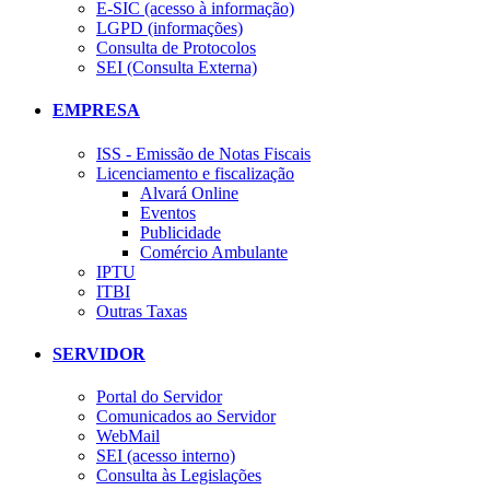
E-SIC (acesso à informação)
LGPD (informações)
Consulta de Protocolos
SEI (Consulta Externa)
EMPRESA
ISS - Emissão de Notas Fiscais
Licenciamento e fiscalização
Alvará Online
Eventos
Publicidade
Comércio Ambulante
IPTU
ITBI
Outras Taxas
SERVIDOR
Portal do Servidor
Comunicados ao Servidor
WebMail
SEI (acesso interno)
Consulta às Legislações