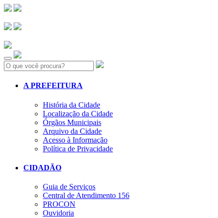
Search:
A PREFEITURA
História da Cidade
Localização da Cidade
Órgãos Municipais
Arquivo da Cidade
Acesso à Informação
Política de Privacidade
CIDADÃO
Guia de Serviços
Central de Atendimento 156
PROCON
Ouvidoria