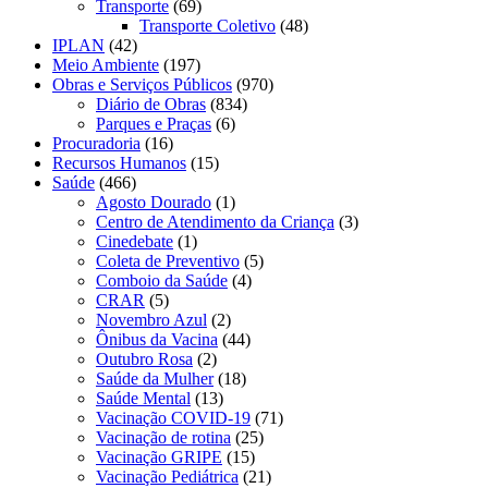
Transporte
(69)
Transporte Coletivo
(48)
IPLAN
(42)
Meio Ambiente
(197)
Obras e Serviços Públicos
(970)
Diário de Obras
(834)
Parques e Praças
(6)
Procuradoria
(16)
Recursos Humanos
(15)
Saúde
(466)
Agosto Dourado
(1)
Centro de Atendimento da Criança
(3)
Cinedebate
(1)
Coleta de Preventivo
(5)
Comboio da Saúde
(4)
CRAR
(5)
Novembro Azul
(2)
Ônibus da Vacina
(44)
Outubro Rosa
(2)
Saúde da Mulher
(18)
Saúde Mental
(13)
Vacinação COVID-19
(71)
Vacinação de rotina
(25)
Vacinação GRIPE
(15)
Vacinação Pediátrica
(21)