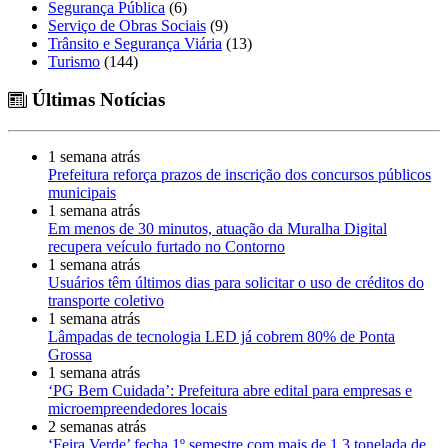
Segurança Pública
(6)
Serviço de Obras Sociais
(9)
Trânsito e Segurança Viária
(13)
Turismo
(144)
Últimas Notícias
1 semana atrás
Prefeitura reforça prazos de inscrição dos concursos públicos
municipais
1 semana atrás
Em menos de 30 minutos, atuação da Muralha Digital
recupera veículo furtado no Contorno
1 semana atrás
Usuários têm últimos dias para solicitar o uso de créditos do
transporte coletivo
1 semana atrás
Lâmpadas de tecnologia LED já cobrem 80% de Ponta
Grossa
1 semana atrás
‘PG Bem Cuidada’: Prefeitura abre edital para empresas e
microempreendedores locais
2 semanas atrás
‘Feira Verde’ fecha 1º semestre com mais de 1,3 tonelada de