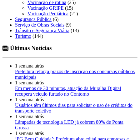
Vacinação de rotina
(25)
Vacinação GRIPE
(15)
Vacinação Pediátrica
(21)
Segurança Pública
(6)
Serviço de Obras Sociais
(9)
Trânsito e Segurança Viária
(13)
Turismo
(144)
Últimas Notícias
1 semana atrás
Prefeitura reforça prazos de inscrição dos concursos públicos
municipais
1 semana atrás
Em menos de 30 minutos, atuação da Muralha Digital
recupera veículo furtado no Contorno
1 semana atrás
Usuários têm últimos dias para solicitar o uso de créditos do
transporte coletivo
1 semana atrás
Lâmpadas de tecnologia LED já cobrem 80% de Ponta
Grossa
1 semana atrás
‘PG Bem Cuidada’: Prefeitura abre edital para empresas e