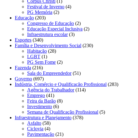
Corpus Christi
(1)
Festival de Inverno
(4)
PG Memória
(2)
Educação
(203)
Congresso de Educação
(2)
Educação Especial Inclusiva
(2)
Infraestrutura escolar
(3)
Esportes
(340)
Família e Desenvolvimento Social
(230)
Habitação
(28)
LGBT
(1)
PG Sem Fome
(2)
Fazenda
(216)
Sala do Empreendedor
(51)
Governo
(697)
Indústria, Comércio e Qualificação Profissional
(283)
Agência do Trabalhador
(114)
Emprego
(41)
Feira da Barão
(8)
Investimento
(6)
Semana de Qualificação Profissional
(5)
Infraestrutura e Planejamento
(378)
Asfalto
(58)
Ciclovia
(4)
Pavimentação
(21)