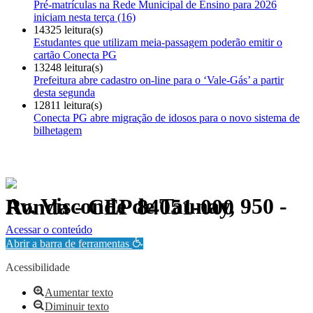
Pré-matrículas na Rede Municipal de Ensino para 2026
iniciam nesta terça (16)
14325 leitura(s)
Estudantes que utilizam meia-passagem poderão emitir o
cartão Conecta PG
13248 leitura(s)
Prefeitura abre cadastro on-line para o ‘Vale-Gás’ a partir
desta segunda
12811 leitura(s)
Conecta PG abre migração de idosos para o novo sistema de
bilhetagem
Av. Visconde de Taunay, 950 - Ronda - CEP 84051-000
Política de Privacidade.
Acessar o conteúdo
Abrir a barra de ferramentas
Acessibilidade
Aumentar texto
Diminuir texto