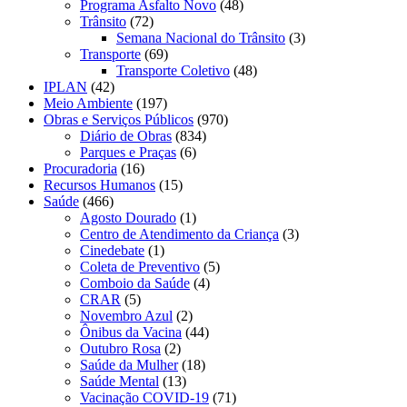
Programa Asfalto Novo
(48)
Trânsito
(72)
Semana Nacional do Trânsito
(3)
Transporte
(69)
Transporte Coletivo
(48)
IPLAN
(42)
Meio Ambiente
(197)
Obras e Serviços Públicos
(970)
Diário de Obras
(834)
Parques e Praças
(6)
Procuradoria
(16)
Recursos Humanos
(15)
Saúde
(466)
Agosto Dourado
(1)
Centro de Atendimento da Criança
(3)
Cinedebate
(1)
Coleta de Preventivo
(5)
Comboio da Saúde
(4)
CRAR
(5)
Novembro Azul
(2)
Ônibus da Vacina
(44)
Outubro Rosa
(2)
Saúde da Mulher
(18)
Saúde Mental
(13)
Vacinação COVID-19
(71)