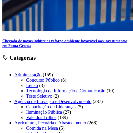
Chegada de novas indústrias reforça ambiente favorável aos investimentos
em Ponta Grossa
Categorias
Administração
(159)
Concurso Público
(6)
Leilão
(3)
Tecnologia da Informação e Comunicação
(19)
Teste Seletivo
(2)
Agência de Inovação e Desenvolvimento
(287)
Capacitação de Lideranças
(5)
Iluminação Pública
(27)
Vale dos Trilhos
(139)
Agricultura, Pecuária e Abastecimento
(266)
Comida na Mesa
(5)