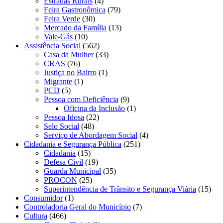
Estradas Rurais
(4)
Feira Gastronômica
(79)
Feira Verde
(30)
Mercado da Família
(13)
Vale-Gás
(10)
Assistência Social
(562)
Casa da Mulher
(33)
CRAS
(76)
Justiça no Bairro
(1)
Migrante
(1)
PCD
(5)
Pessoa com Deficiência
(9)
Oficina da Inclusão
(1)
Pessoa Idosa
(22)
Selo Social
(48)
Serviço de Abordagem Social
(4)
Cidadania e Segurança Pública
(251)
Cidadania
(15)
Defesa Civil
(19)
Guarda Municipal
(35)
PROCON
(25)
Superintendência de Trânsito e Segurança Viária
(15)
Consumidor
(1)
Controladoria Geral do Município
(7)
Cultura
(466)