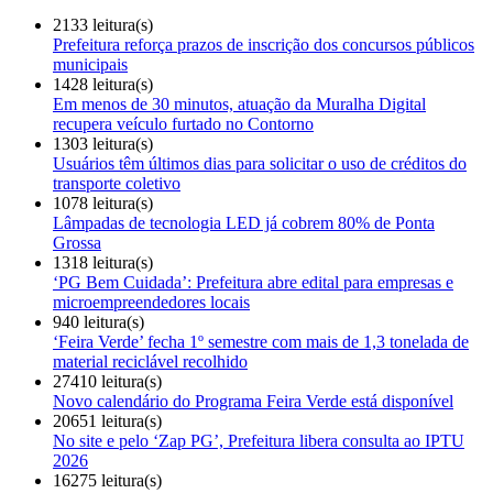
2133 leitura(s)
Prefeitura reforça prazos de inscrição dos concursos públicos
municipais
1428 leitura(s)
Em menos de 30 minutos, atuação da Muralha Digital
recupera veículo furtado no Contorno
1303 leitura(s)
Usuários têm últimos dias para solicitar o uso de créditos do
transporte coletivo
1078 leitura(s)
Lâmpadas de tecnologia LED já cobrem 80% de Ponta
Grossa
1318 leitura(s)
‘PG Bem Cuidada’: Prefeitura abre edital para empresas e
microempreendedores locais
940 leitura(s)
‘Feira Verde’ fecha 1º semestre com mais de 1,3 tonelada de
material reciclável recolhido
27410 leitura(s)
Novo calendário do Programa Feira Verde está disponível
20651 leitura(s)
No site e pelo ‘Zap PG’, Prefeitura libera consulta ao IPTU
2026
16275 leitura(s)