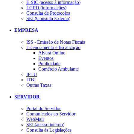
E-SIC (acesso à informação)
LGPD (informações)
Consulta de Protocolos
SEI (Consulta Externa)
EMPRESA
ISS - Emissão de Notas Fiscais
Licenciamento e fiscalização
Alvará Online
Eventos
Publicidade
Comércio Ambulante
IPTU
ITBI
Outras Taxas
SERVIDOR
Portal do Servidor
Comunicados ao Servidor
WebMail
SEI (acesso interno)
Consulta às Legislações