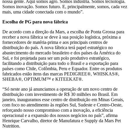
nossa gente. Aqui somos agro. Somos indústria. Somos tecnologia.
Somos inovação. Somos futuro. E, principalmente, somos, cada vez
mais, uma cidade conectada com o mundo”.
Escolha de PG para nova fábrica
De acordo com a direção da Mars, a escolha de Ponta Grossa para
receber a nova fábrica se deve à sua posição logística, próxima a
fornecedores de matéria-prima e aos principais centros de
distribuição do país. A nova fábrica terá papel estratégico no
abastecimento do mercado brasileiro e dos países da América do
Sul, e foi projetada para ser um polo produtivo estratégico,
facilitando a distribuição para todo o Brasil e a exportação para
países como Chile, Colômbia, Peru e Equador. Entre os produtos
fabricados estão itens das marcas PEDIGREE®, WHISKAS®,
SHEBA®, OPTIMUM™ e KITEEKAT®.
“Só neste ano já anunciamos a operação de um novo centro de
distribuição com investimento de R$ 30 milhões no Brasil. Em
janeiro, inauguramos esse centro de distribuição em Minas Gerais,
com foco no atendimento às regiões Sul, Sudeste e Centro-Oeste,
reforçando nosso compromisso com a inovação, a eficiência
operacional e a expansão dos nossos negócios no país”, afirma
Henrique Carvalho, diretor de Manufatura e Supply da Mars Pet
Nutrition.