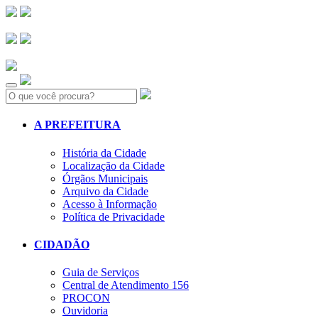
Search:
A PREFEITURA
História da Cidade
Localização da Cidade
Órgãos Municipais
Arquivo da Cidade
Acesso à Informação
Política de Privacidade
CIDADÃO
Guia de Serviços
Central de Atendimento 156
PROCON
Ouvidoria