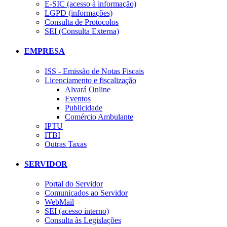
E-SIC (acesso à informação)
LGPD (informações)
Consulta de Protocolos
SEI (Consulta Externa)
EMPRESA
ISS - Emissão de Notas Fiscais
Licenciamento e fiscalização
Alvará Online
Eventos
Publicidade
Comércio Ambulante
IPTU
ITBI
Outras Taxas
SERVIDOR
Portal do Servidor
Comunicados ao Servidor
WebMail
SEI (acesso interno)
Consulta às Legislações