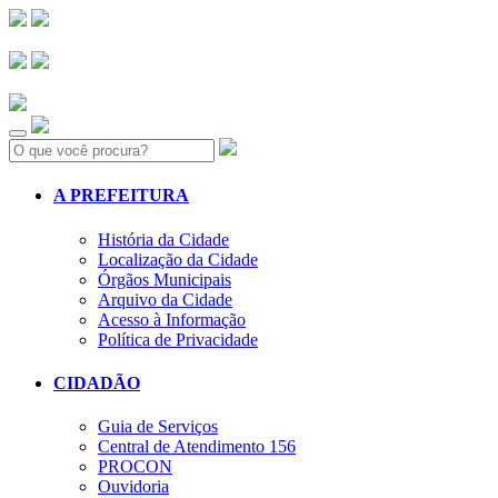
Search:
A PREFEITURA
História da Cidade
Localização da Cidade
Órgãos Municipais
Arquivo da Cidade
Acesso à Informação
Política de Privacidade
CIDADÃO
Guia de Serviços
Central de Atendimento 156
PROCON
Ouvidoria