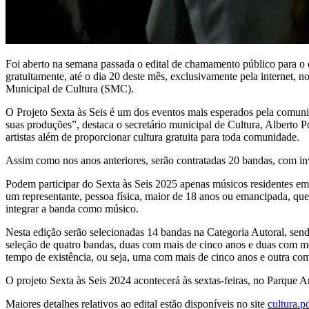
Foi aberto na semana passada o edital de chamamento público para o c
gratuitamente, até o dia 20 deste mês, exclusivamente pela internet, n
Municipal de Cultura (SMC).
O Projeto Sexta às Seis é um dos eventos mais esperados pela comuni
suas produções”, destaca o secretário municipal de Cultura, Alberto Po
artistas além de proporcionar cultura gratuita para toda comunidade.
Assim como nos anos anteriores, serão contratadas 20 bandas, com inv
Podem participar do Sexta às Seis 2025 apenas músicos residentes em P
um representante, pessoa física, maior de 18 anos ou emancipada, que 
integrar a banda como músico.
Nesta edição serão selecionadas 14 bandas na Categoria Autoral, sen
seleção de quatro bandas, duas com mais de cinco anos e duas com me
tempo de existência, ou seja, uma com mais de cinco anos e outra co
O projeto Sexta às Seis 2024 acontecerá às sextas-feiras, no Parque 
Maiores detalhes relativos ao edital estão disponíveis no site
cultura.p