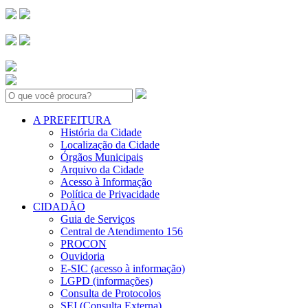
Search:
A PREFEITURA
História da Cidade
Localização da Cidade
Órgãos Municipais
Arquivo da Cidade
Acesso à Informação
Política de Privacidade
CIDADÃO
Guia de Serviços
Central de Atendimento 156
PROCON
Ouvidoria
E-SIC (acesso à informação)
LGPD (informações)
Consulta de Protocolos
SEI (Consulta Externa)