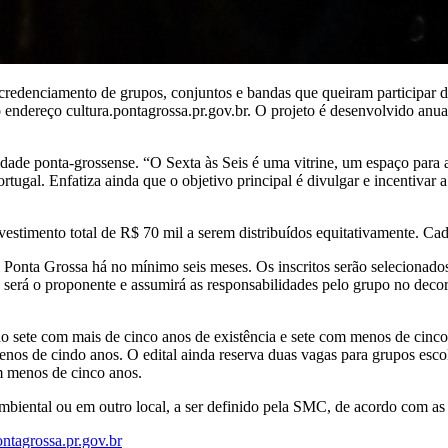
redenciamento de grupos, conjuntos e bandas que queiram participar do
o endereço cultura.pontagrossa.pr.gov.br. O projeto é desenvolvido anua
dade ponta-grossense. “O Sexta às Seis é uma vitrine, um espaço para 
rtugal. Enfatiza ainda que o objetivo principal é divulgar e incentivar 
estimento total de R$ 70 mil a serem distribuídos equitativamente. Cada
onta Grossa há no mínimo seis meses. Os inscritos serão selecionados p
será o proponente e assumirá as responsabilidades pelo grupo no decorre
do sete com mais de cinco anos de existência e sete com menos de cinc
nos de cindo anos. O edital ainda reserva duas vagas para grupos esc
m menos de cinco anos.
Ambiental ou em outro local, a ser definido pela SMC, de acordo com as
ontagrossa.pr.gov.br