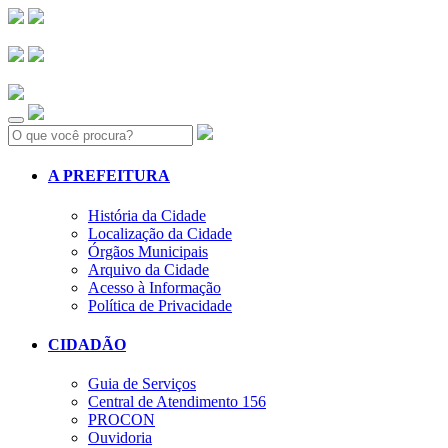
Search:
A PREFEITURA
História da Cidade
Localização da Cidade
Órgãos Municipais
Arquivo da Cidade
Acesso à Informação
Política de Privacidade
CIDADÃO
Guia de Serviços
Central de Atendimento 156
PROCON
Ouvidoria