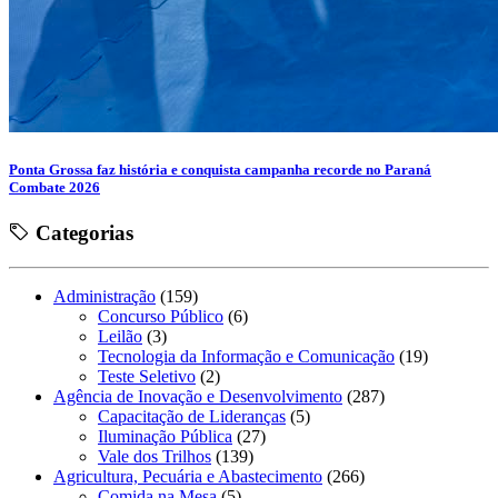
Ponta Grossa faz história e conquista campanha recorde no Paraná
Combate 2026
Categorias
Administração
(159)
Concurso Público
(6)
Leilão
(3)
Tecnologia da Informação e Comunicação
(19)
Teste Seletivo
(2)
Agência de Inovação e Desenvolvimento
(287)
Capacitação de Lideranças
(5)
Iluminação Pública
(27)
Vale dos Trilhos
(139)
Agricultura, Pecuária e Abastecimento
(266)
Comida na Mesa
(5)