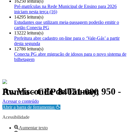
16250 leitura(s)
Pré-matrículas na Rede Municipal de Ensino para 2026
iniciam nesta terça (16)
14295 leitura(s)
Estudantes que utilizam meia-passagem poderão emitir o
cartão Conecta PG
13222 leitura(s)
Prefeitura abre cadastro on-line para o ‘Vale-Gás’ a partir
desta segunda
12786 leitura(s)
Conecta PG abre migração de idosos para o novo sistema de
bilhetagem
Av. Visconde de Taunay, 950 - Ronda - CEP 84051-000
Política de Privacidade.
Acessar o conteúdo
Abrir a barra de ferramentas
Acessibilidade
Aumentar texto