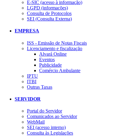
E-SIC (acesso à informação)
LGPD (informações)
Consulta de Protocolos
SEI (Consulta Externa)
EMPRESA
ISS - Emissão de Notas Fiscais
Licenciamento e fiscalização
Alvará Online
Eventos
Publicidade
Comércio Ambulante
IPTU
ITBI
Outras Taxas
SERVIDOR
Portal do Servidor
Comunicados ao Servidor
WebMail
SEI (acesso interno)
Consulta às Legislações