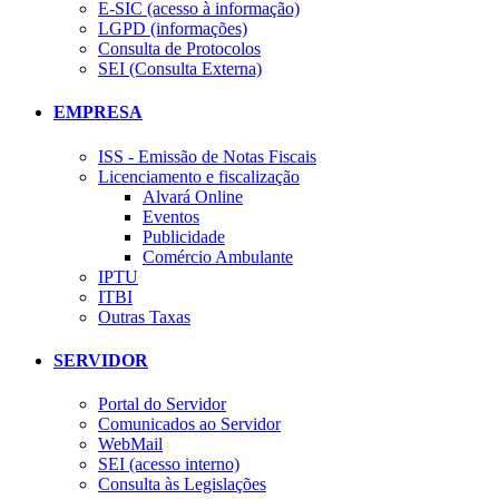
E-SIC (acesso à informação)
LGPD (informações)
Consulta de Protocolos
SEI (Consulta Externa)
EMPRESA
ISS - Emissão de Notas Fiscais
Licenciamento e fiscalização
Alvará Online
Eventos
Publicidade
Comércio Ambulante
IPTU
ITBI
Outras Taxas
SERVIDOR
Portal do Servidor
Comunicados ao Servidor
WebMail
SEI (acesso interno)
Consulta às Legislações