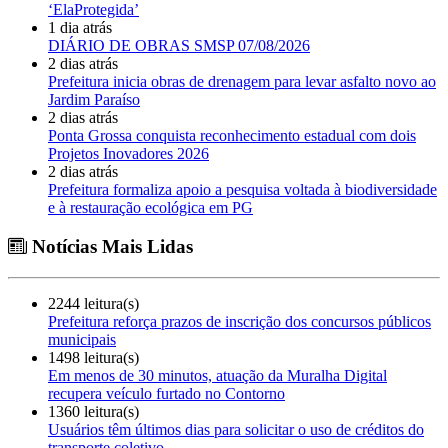
‘ElaProtegida’
1 dia atrás
DIÁRIO DE OBRAS SMSP 07/08/2026
2 dias atrás
Prefeitura inicia obras de drenagem para levar asfalto novo ao
Jardim Paraíso
2 dias atrás
Ponta Grossa conquista reconhecimento estadual com dois
Projetos Inovadores 2026
2 dias atrás
Prefeitura formaliza apoio a pesquisa voltada à biodiversidade
e à restauração ecológica em PG
Notícias Mais Lidas
2244 leitura(s)
Prefeitura reforça prazos de inscrição dos concursos públicos
municipais
1498 leitura(s)
Em menos de 30 minutos, atuação da Muralha Digital
recupera veículo furtado no Contorno
1360 leitura(s)
Usuários têm últimos dias para solicitar o uso de créditos do
transporte coletivo