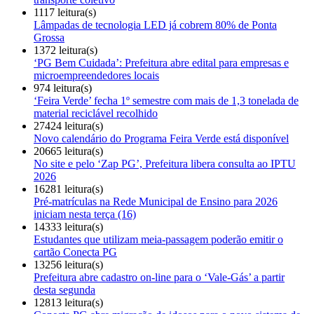
1117 leitura(s)
Lâmpadas de tecnologia LED já cobrem 80% de Ponta
Grossa
1372 leitura(s)
‘PG Bem Cuidada’: Prefeitura abre edital para empresas e
microempreendedores locais
974 leitura(s)
‘Feira Verde’ fecha 1º semestre com mais de 1,3 tonelada de
material reciclável recolhido
27424 leitura(s)
Novo calendário do Programa Feira Verde está disponível
20665 leitura(s)
No site e pelo ‘Zap PG’, Prefeitura libera consulta ao IPTU
2026
16281 leitura(s)
Pré-matrículas na Rede Municipal de Ensino para 2026
iniciam nesta terça (16)
14333 leitura(s)
Estudantes que utilizam meia-passagem poderão emitir o
cartão Conecta PG
13256 leitura(s)
Prefeitura abre cadastro on-line para o ‘Vale-Gás’ a partir
desta segunda
12813 leitura(s)