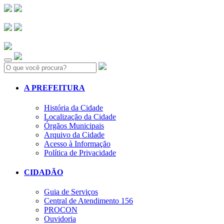
Search:
A PREFEITURA
História da Cidade
Localização da Cidade
Órgãos Municipais
Arquivo da Cidade
Acesso à Informação
Política de Privacidade
CIDADÃO
Guia de Serviços
Central de Atendimento 156
PROCON
Ouvidoria