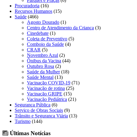
Parques e Praças
(6)
Procuradoria
(16)
Recursos Humanos
(15)
Saúde
(466)
Agosto Dourado
(1)
Centro de Atendimento da Criança
(3)
Cinedebate
(1)
Coleta de Preventivo
(5)
Comboio da Saúde
(4)
CRAR
(5)
Novembro Azul
(2)
Ônibus da Vacina
(44)
Outubro Rosa
(2)
Saúde da Mulher
(18)
Saúde Mental
(13)
Vacinação COVID-19
(71)
Vacinação de rotina
(25)
Vacinação GRIPE
(15)
Vacinação Pediátrica
(21)
Segurança Pública
(6)
Serviço de Obras Sociais
(9)
Trânsito e Segurança Viária
(13)
Turismo
(144)
Últimas Notícias