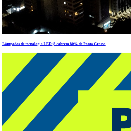
Lâmpadas de tecnologia LED já cobrem 80% de Ponta Grossa