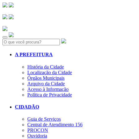
Search:
A PREFEITURA
História da Cidade
Localização da Cidade
Órgãos Municipais
Arquivo da Cidade
Acesso à Informação
Política de Privacidade
CIDADÃO
Guia de Serviços
Central de Atendimento 156
PROCON
Ouvidoria