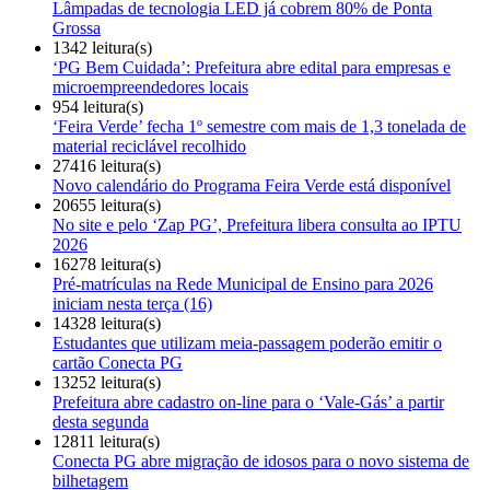
Lâmpadas de tecnologia LED já cobrem 80% de Ponta
Grossa
1342 leitura(s)
‘PG Bem Cuidada’: Prefeitura abre edital para empresas e
microempreendedores locais
954 leitura(s)
‘Feira Verde’ fecha 1º semestre com mais de 1,3 tonelada de
material reciclável recolhido
27416 leitura(s)
Novo calendário do Programa Feira Verde está disponível
20655 leitura(s)
No site e pelo ‘Zap PG’, Prefeitura libera consulta ao IPTU
2026
16278 leitura(s)
Pré-matrículas na Rede Municipal de Ensino para 2026
iniciam nesta terça (16)
14328 leitura(s)
Estudantes que utilizam meia-passagem poderão emitir o
cartão Conecta PG
13252 leitura(s)
Prefeitura abre cadastro on-line para o ‘Vale-Gás’ a partir
desta segunda
12811 leitura(s)
Conecta PG abre migração de idosos para o novo sistema de
bilhetagem