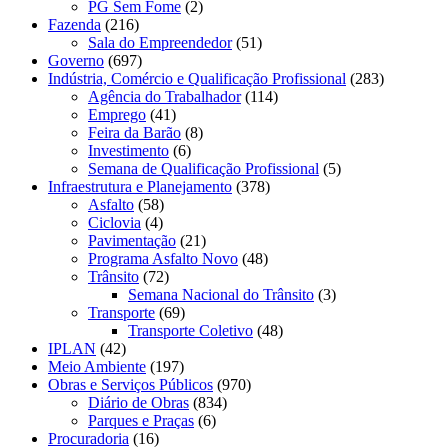
PG Sem Fome
(2)
Fazenda
(216)
Sala do Empreendedor
(51)
Governo
(697)
Indústria, Comércio e Qualificação Profissional
(283)
Agência do Trabalhador
(114)
Emprego
(41)
Feira da Barão
(8)
Investimento
(6)
Semana de Qualificação Profissional
(5)
Infraestrutura e Planejamento
(378)
Asfalto
(58)
Ciclovia
(4)
Pavimentação
(21)
Programa Asfalto Novo
(48)
Trânsito
(72)
Semana Nacional do Trânsito
(3)
Transporte
(69)
Transporte Coletivo
(48)
IPLAN
(42)
Meio Ambiente
(197)
Obras e Serviços Públicos
(970)
Diário de Obras
(834)
Parques e Praças
(6)
Procuradoria
(16)