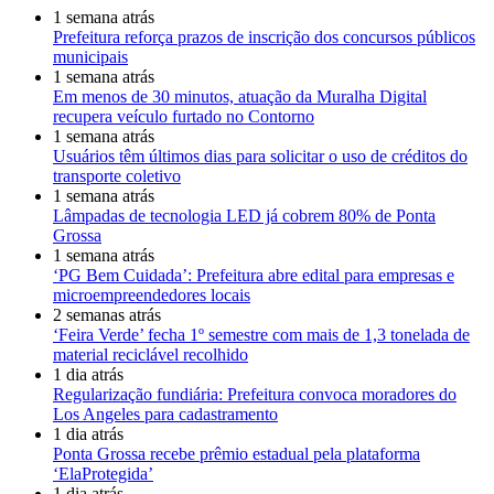
1 semana atrás
Prefeitura reforça prazos de inscrição dos concursos públicos
municipais
1 semana atrás
Em menos de 30 minutos, atuação da Muralha Digital
recupera veículo furtado no Contorno
1 semana atrás
Usuários têm últimos dias para solicitar o uso de créditos do
transporte coletivo
1 semana atrás
Lâmpadas de tecnologia LED já cobrem 80% de Ponta
Grossa
1 semana atrás
‘PG Bem Cuidada’: Prefeitura abre edital para empresas e
microempreendedores locais
2 semanas atrás
‘Feira Verde’ fecha 1º semestre com mais de 1,3 tonelada de
material reciclável recolhido
1 dia atrás
Regularização fundiária: Prefeitura convoca moradores do
Los Angeles para cadastramento
1 dia atrás
Ponta Grossa recebe prêmio estadual pela plataforma
‘ElaProtegida’
1 dia atrás