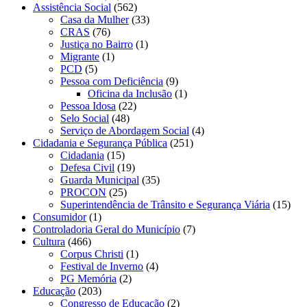
Assistência Social
(562)
Casa da Mulher
(33)
CRAS
(76)
Justiça no Bairro
(1)
Migrante
(1)
PCD
(5)
Pessoa com Deficiência
(9)
Oficina da Inclusão
(1)
Pessoa Idosa
(22)
Selo Social
(48)
Serviço de Abordagem Social
(4)
Cidadania e Segurança Pública
(251)
Cidadania
(15)
Defesa Civil
(19)
Guarda Municipal
(35)
PROCON
(25)
Superintendência de Trânsito e Segurança Viária
(15)
Consumidor
(1)
Controladoria Geral do Município
(7)
Cultura
(466)
Corpus Christi
(1)
Festival de Inverno
(4)
PG Memória
(2)
Educação
(203)
Congresso de Educação
(2)