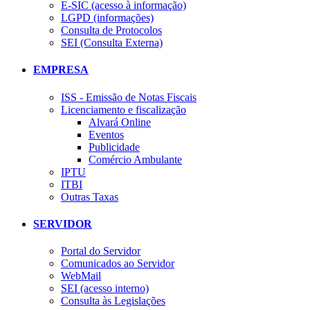
E-SIC (acesso à informação)
LGPD (informações)
Consulta de Protocolos
SEI (Consulta Externa)
EMPRESA
ISS - Emissão de Notas Fiscais
Licenciamento e fiscalização
Alvará Online
Eventos
Publicidade
Comércio Ambulante
IPTU
ITBI
Outras Taxas
SERVIDOR
Portal do Servidor
Comunicados ao Servidor
WebMail
SEI (acesso interno)
Consulta às Legislações