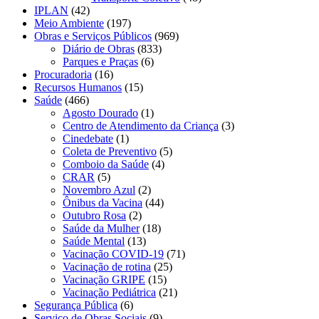
IPLAN
(42)
Meio Ambiente
(197)
Obras e Serviços Públicos
(969)
Diário de Obras
(833)
Parques e Praças
(6)
Procuradoria
(16)
Recursos Humanos
(15)
Saúde
(466)
Agosto Dourado
(1)
Centro de Atendimento da Criança
(3)
Cinedebate
(1)
Coleta de Preventivo
(5)
Comboio da Saúde
(4)
CRAR
(5)
Novembro Azul
(2)
Ônibus da Vacina
(44)
Outubro Rosa
(2)
Saúde da Mulher
(18)
Saúde Mental
(13)
Vacinação COVID-19
(71)
Vacinação de rotina
(25)
Vacinação GRIPE
(15)
Vacinação Pediátrica
(21)
Segurança Pública
(6)
Serviço de Obras Sociais
(9)