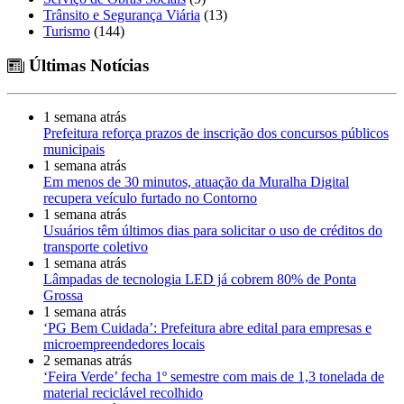
Trânsito e Segurança Viária
(13)
Turismo
(144)
Últimas Notícias
1 semana atrás
Prefeitura reforça prazos de inscrição dos concursos públicos
municipais
1 semana atrás
Em menos de 30 minutos, atuação da Muralha Digital
recupera veículo furtado no Contorno
1 semana atrás
Usuários têm últimos dias para solicitar o uso de créditos do
transporte coletivo
1 semana atrás
Lâmpadas de tecnologia LED já cobrem 80% de Ponta
Grossa
1 semana atrás
‘PG Bem Cuidada’: Prefeitura abre edital para empresas e
microempreendedores locais
2 semanas atrás
‘Feira Verde’ fecha 1º semestre com mais de 1,3 tonelada de
material reciclável recolhido