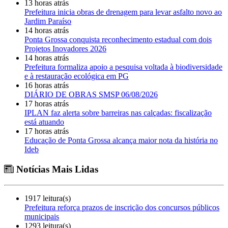
13 horas atrás
Prefeitura inicia obras de drenagem para levar asfalto novo ao
Jardim Paraíso
14 horas atrás
Ponta Grossa conquista reconhecimento estadual com dois
Projetos Inovadores 2026
14 horas atrás
Prefeitura formaliza apoio a pesquisa voltada à biodiversidade
e à restauração ecológica em PG
16 horas atrás
DIÁRIO DE OBRAS SMSP 06/08/2026
17 horas atrás
IPLAN faz alerta sobre barreiras nas calçadas: fiscalização
está atuando
17 horas atrás
Educação de Ponta Grossa alcança maior nota da história no
Ideb
Notícias Mais Lidas
1917 leitura(s)
Prefeitura reforça prazos de inscrição dos concursos públicos
municipais
1293 leitura(s)