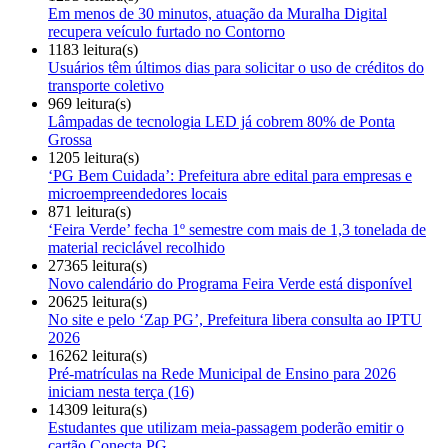
Em menos de 30 minutos, atuação da Muralha Digital
recupera veículo furtado no Contorno
1183 leitura(s)
Usuários têm últimos dias para solicitar o uso de créditos do
transporte coletivo
969 leitura(s)
Lâmpadas de tecnologia LED já cobrem 80% de Ponta
Grossa
1205 leitura(s)
‘PG Bem Cuidada’: Prefeitura abre edital para empresas e
microempreendedores locais
871 leitura(s)
‘Feira Verde’ fecha 1º semestre com mais de 1,3 tonelada de
material reciclável recolhido
27365 leitura(s)
Novo calendário do Programa Feira Verde está disponível
20625 leitura(s)
No site e pelo ‘Zap PG’, Prefeitura libera consulta ao IPTU
2026
16262 leitura(s)
Pré-matrículas na Rede Municipal de Ensino para 2026
iniciam nesta terça (16)
14309 leitura(s)
Estudantes que utilizam meia-passagem poderão emitir o
cartão Conecta PG