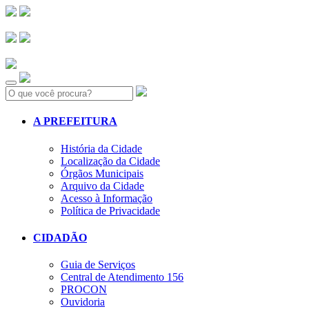
Search:
A PREFEITURA
História da Cidade
Localização da Cidade
Órgãos Municipais
Arquivo da Cidade
Acesso à Informação
Política de Privacidade
CIDADÃO
Guia de Serviços
Central de Atendimento 156
PROCON
Ouvidoria