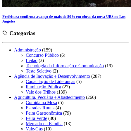
Prefeitura confirma avanço de mais de 80% em obras da nova UBS no Los
Angeles
Categorias
Administração
(159)
Concurso Público
(6)
Leilão
(3)
Tecnologia da Informação e Comunicação
(19)
Teste Seletivo
(2)
Agência de Inovação e Desenvolvimento
(287)
Capacitação de Lideranças
(5)
Iluminação Pública
(27)
Vale dos Trilhos
(139)
Agricultura, Pecuária e Abastecimento
(266)
Comida na Mesa
(5)
Estradas Rurais
(4)
Feira Gastronômica
(79)
Feira Verde
(30)
Mercado da Família
(13)
Vale-Gás
(10)