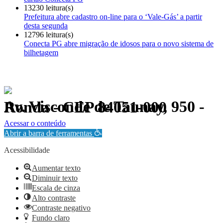
13230 leitura(s)
Prefeitura abre cadastro on-line para o ‘Vale-Gás’ a partir
desta segunda
12796 leitura(s)
Conecta PG abre migração de idosos para o novo sistema de
bilhetagem
Av. Visconde de Taunay, 950 - Ronda - CEP 84051-000
Política de Privacidade.
Acessar o conteúdo
Abrir a barra de ferramentas
Acessibilidade
Aumentar texto
Diminuir texto
Escala de cinza
Alto contraste
Contraste negativo
Fundo claro