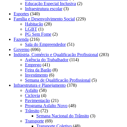
Educação Especial Inclusiva
(2)
Infraestrutura escolar
(3)
Esportes
(340)
Família e Desenvolvimento Social
(229)
Habitação
(28)
LGBT
(1)
PG Sem Fome
(2)
Fazenda
(216)
Sala do Empreendedor
(51)
Governo
(696)
Indústria, Comércio e Qualificação Profissional
(283)
Agência do Trabalhador
(114)
Emprego
(41)
Feira da Barão
(8)
Investimento
(6)
Semana de Qualificação Profissional
(5)
Infraestrutura e Planejamento
(378)
Asfalto
(58)
Ciclovia
(4)
Pavimentação
(21)
Programa Asfalto Novo
(48)
Trânsito
(72)
Semana Nacional do Trânsito
(3)
Transporte
(69)
Transporte Coletivo
(48)