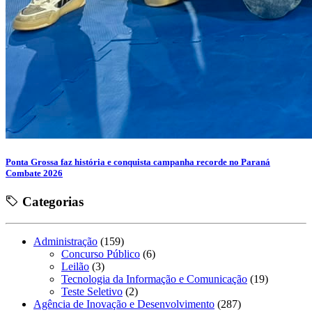
Ponta Grossa faz história e conquista campanha recorde no Paraná
Combate 2026
Categorias
Administração
(159)
Concurso Público
(6)
Leilão
(3)
Tecnologia da Informação e Comunicação
(19)
Teste Seletivo
(2)
Agência de Inovação e Desenvolvimento
(287)