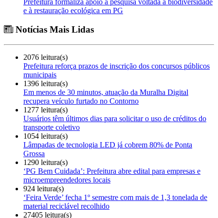
Prefeitura formaliza apoio a pesquisa voltada à biodiversidade
e à restauração ecológica em PG
Notícias Mais Lidas
2076 leitura(s)
Prefeitura reforça prazos de inscrição dos concursos públicos
municipais
1396 leitura(s)
Em menos de 30 minutos, atuação da Muralha Digital
recupera veículo furtado no Contorno
1277 leitura(s)
Usuários têm últimos dias para solicitar o uso de créditos do
transporte coletivo
1054 leitura(s)
Lâmpadas de tecnologia LED já cobrem 80% de Ponta
Grossa
1290 leitura(s)
‘PG Bem Cuidada’: Prefeitura abre edital para empresas e
microempreendedores locais
924 leitura(s)
‘Feira Verde’ fecha 1º semestre com mais de 1,3 tonelada de
material reciclável recolhido
27405 leitura(s)