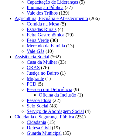
Capacitação de Lideranças
(5)
Iluminação Pública
(27)
Vale dos Trilhos
(139)
Agricultura, Pecuária e Abastecimento
(266)
Comida na Mesa
(5)
Estradas Rurais
(4)
Feira Gastronômica
(79)
Feira Verde
(30)
Mercado da Família
(13)
Vale-Gás
(10)
Assistência Social
(562)
Casa da Mulher
(33)
CRAS
(76)
Justiça no Bairro
(1)
Migrante
(1)
PCD
(5)
Pessoa com Deficiência
(9)
Oficina da Inclusão
(1)
Pessoa Idosa
(22)
Selo Social
(48)
Serviço de Abordagem Social
(4)
Cidadania e Segurança Pública
(251)
Cidadania
(15)
Defesa Civil
(19)
Guarda Municipal
(35)