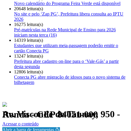
Novo calendário do Programa Feira Verde está disponível
20648 leitura(s)
No site e pelo ‘Zap PG’, Prefeitura libera consulta ao IPTU
2026
16275 leitura(s)
Pré-matrículas na Rede Municipal de Ensino para 2026
iniciam nesta terça (16)
14319 leitura(s)
Estudantes que utilizam meia-passagem poderão emitir o
cartão Conecta PG
13247 leitura(s)
Prefeitura abre cadastro on-line para o ‘Vale-Gás’ a partir
desta segunda
12806 leitura(s)
Conecta PG abre migração de idosos para o novo sistema de
bilhetagem
Av. Visconde de Taunay, 950 - Ronda - CEP 84051-000
Política de Privacidade.
Acessar o conteúdo
Abrir a barra de ferramentas