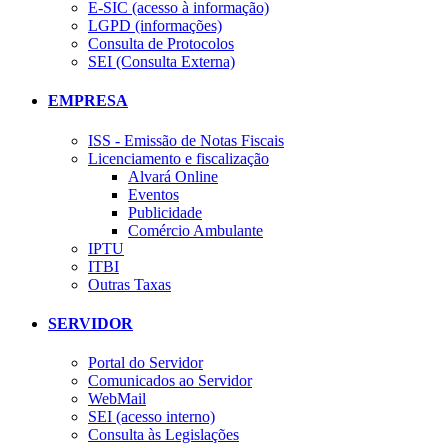
E-SIC (acesso à informação)
LGPD (informações)
Consulta de Protocolos
SEI (Consulta Externa)
EMPRESA
ISS - Emissão de Notas Fiscais
Licenciamento e fiscalização
Alvará Online
Eventos
Publicidade
Comércio Ambulante
IPTU
ITBI
Outras Taxas
SERVIDOR
Portal do Servidor
Comunicados ao Servidor
WebMail
SEI (acesso interno)
Consulta às Legislações