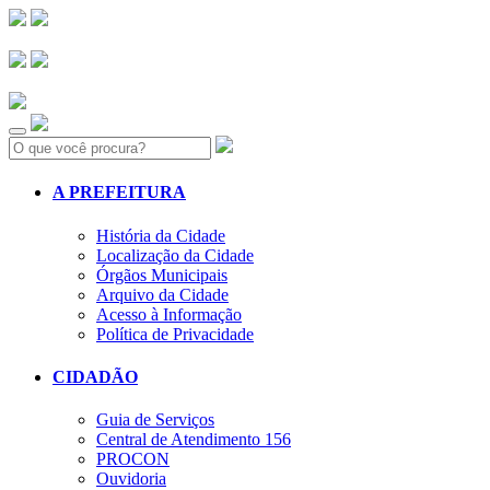
Search:
A PREFEITURA
História da Cidade
Localização da Cidade
Órgãos Municipais
Arquivo da Cidade
Acesso à Informação
Política de Privacidade
CIDADÃO
Guia de Serviços
Central de Atendimento 156
PROCON
Ouvidoria