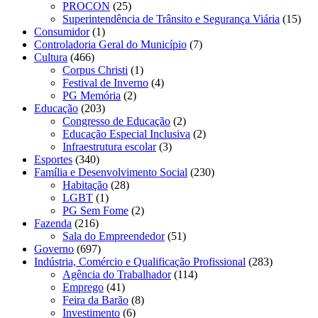
PROCON
(25)
Superintendência de Trânsito e Segurança Viária
(15)
Consumidor
(1)
Controladoria Geral do Município
(7)
Cultura
(466)
Corpus Christi
(1)
Festival de Inverno
(4)
PG Memória
(2)
Educação
(203)
Congresso de Educação
(2)
Educação Especial Inclusiva
(2)
Infraestrutura escolar
(3)
Esportes
(340)
Família e Desenvolvimento Social
(230)
Habitação
(28)
LGBT
(1)
PG Sem Fome
(2)
Fazenda
(216)
Sala do Empreendedor
(51)
Governo
(697)
Indústria, Comércio e Qualificação Profissional
(283)
Agência do Trabalhador
(114)
Emprego
(41)
Feira da Barão
(8)
Investimento
(6)