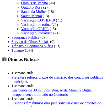
Ônibus da Vacina
(44)
Outubro Rosa
(2)
Saúde da Mulher
(18)
Saúde Mental
(13)
Vacinação COVID-19
(71)
Vacinação de rotina
(25)
Vacinação GRIPE
(15)
Vacinação Pediátrica
(21)
Segurança Pública
(6)
Serviço de Obras Sociais
(9)
Trânsito e Segurança Viária
(13)
Turismo
(144)
Últimas Notícias
1 semana atrás
Prefeitura reforça prazos de inscrição dos concursos públicos
municipais
1 semana atrás
Em menos de 30 minutos, atuação da Muralha Digital
recupera veículo furtado no Contorno
1 semana atrás
Usuários têm últimos dias para solicitar o uso de créditos do