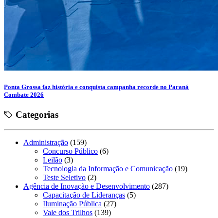
Ponta Grossa faz história e conquista campanha recorde no Paraná
Combate 2026
Categorias
Administração
(159)
Concurso Público
(6)
Leilão
(3)
Tecnologia da Informação e Comunicação
(19)
Teste Seletivo
(2)
Agência de Inovação e Desenvolvimento
(287)
Capacitação de Lideranças
(5)
Iluminação Pública
(27)
Vale dos Trilhos
(139)