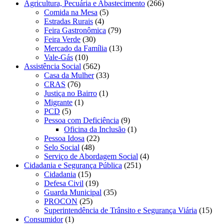
Agricultura, Pecuária e Abastecimento
(266)
Comida na Mesa
(5)
Estradas Rurais
(4)
Feira Gastronômica
(79)
Feira Verde
(30)
Mercado da Família
(13)
Vale-Gás
(10)
Assistência Social
(562)
Casa da Mulher
(33)
CRAS
(76)
Justiça no Bairro
(1)
Migrante
(1)
PCD
(5)
Pessoa com Deficiência
(9)
Oficina da Inclusão
(1)
Pessoa Idosa
(22)
Selo Social
(48)
Serviço de Abordagem Social
(4)
Cidadania e Segurança Pública
(251)
Cidadania
(15)
Defesa Civil
(19)
Guarda Municipal
(35)
PROCON
(25)
Superintendência de Trânsito e Segurança Viária
(15)
Consumidor
(1)