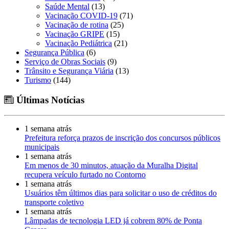
Saúde Mental
(13)
Vacinação COVID-19
(71)
Vacinação de rotina
(25)
Vacinação GRIPE
(15)
Vacinação Pediátrica
(21)
Segurança Pública
(6)
Serviço de Obras Sociais
(9)
Trânsito e Segurança Viária
(13)
Turismo
(144)
Últimas Notícias
1 semana atrás
Prefeitura reforça prazos de inscrição dos concursos públicos
municipais
1 semana atrás
Em menos de 30 minutos, atuação da Muralha Digital
recupera veículo furtado no Contorno
1 semana atrás
Usuários têm últimos dias para solicitar o uso de créditos do
transporte coletivo
1 semana atrás
Lâmpadas de tecnologia LED já cobrem 80% de Ponta