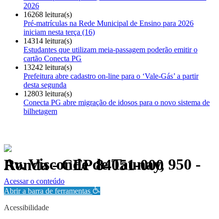
2026
16268 leitura(s)
Pré-matrículas na Rede Municipal de Ensino para 2026
iniciam nesta terça (16)
14314 leitura(s)
Estudantes que utilizam meia-passagem poderão emitir o
cartão Conecta PG
13242 leitura(s)
Prefeitura abre cadastro on-line para o ‘Vale-Gás’ a partir
desta segunda
12803 leitura(s)
Conecta PG abre migração de idosos para o novo sistema de
bilhetagem
Av. Visconde de Taunay, 950 - Ronda - CEP 84051-000
Política de Privacidade.
Acessar o conteúdo
Abrir a barra de ferramentas
Acessibilidade