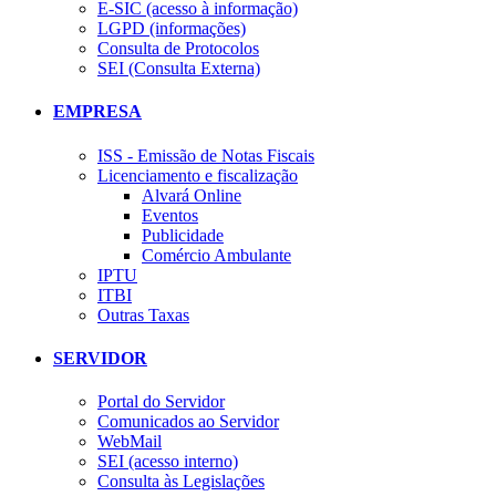
E-SIC (acesso à informação)
LGPD (informações)
Consulta de Protocolos
SEI (Consulta Externa)
EMPRESA
ISS - Emissão de Notas Fiscais
Licenciamento e fiscalização
Alvará Online
Eventos
Publicidade
Comércio Ambulante
IPTU
ITBI
Outras Taxas
SERVIDOR
Portal do Servidor
Comunicados ao Servidor
WebMail
SEI (acesso interno)
Consulta às Legislações