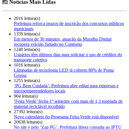
Notícias Mais Lidas
2016 leitura(s)
Prefeitura reforça prazos de inscrição dos concursos públicos
municipais
1359 leitura(s)
Em menos de 30 minutos, atuação da Muralha Digital
recupera veículo furtado no Contorno
1240 leitura(s)
Usuários têm últimos dias para solicitar o uso de créditos do
transporte coletivo
1016 leitura(s)
Lâmpadas de tecnologia LED já cobrem 80% de Ponta
Grossa
1255 leitura(s)
‘PG Bem Cuidada’: Prefeitura abre edital para empresas e
microempreendedores locais
904 leitura(s)
‘Feira Verde’ fecha 1º semestre com mais de 1,3 tonelada de
material reciclável recolhido
27392 leitura(s)
Novo calendário do Programa Feira Verde está disponível
20638 leitura(s)
No site e pelo ‘Zap PG’, Prefeitura libera consulta ao IPTU