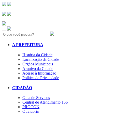
Search:
A PREFEITURA
História da Cidade
Localização da Cidade
Órgãos Municipais
Arquivo da Cidade
Acesso à Informação
Política de Privacidade
CIDADÃO
Guia de Serviços
Central de Atendimento 156
PROCON
Ouvidoria