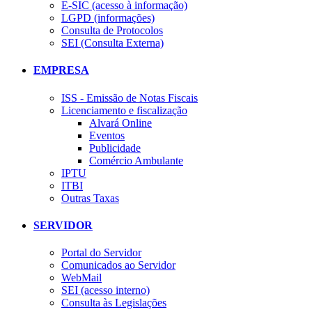
E-SIC (acesso à informação)
LGPD (informações)
Consulta de Protocolos
SEI (Consulta Externa)
EMPRESA
ISS - Emissão de Notas Fiscais
Licenciamento e fiscalização
Alvará Online
Eventos
Publicidade
Comércio Ambulante
IPTU
ITBI
Outras Taxas
SERVIDOR
Portal do Servidor
Comunicados ao Servidor
WebMail
SEI (acesso interno)
Consulta às Legislações