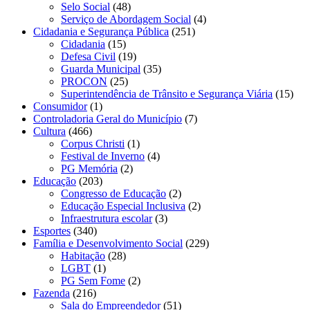
Selo Social
(48)
Serviço de Abordagem Social
(4)
Cidadania e Segurança Pública
(251)
Cidadania
(15)
Defesa Civil
(19)
Guarda Municipal
(35)
PROCON
(25)
Superintendência de Trânsito e Segurança Viária
(15)
Consumidor
(1)
Controladoria Geral do Município
(7)
Cultura
(466)
Corpus Christi
(1)
Festival de Inverno
(4)
PG Memória
(2)
Educação
(203)
Congresso de Educação
(2)
Educação Especial Inclusiva
(2)
Infraestrutura escolar
(3)
Esportes
(340)
Família e Desenvolvimento Social
(229)
Habitação
(28)
LGBT
(1)
PG Sem Fome
(2)
Fazenda
(216)
Sala do Empreendedor
(51)