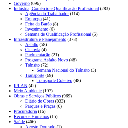
Governo
(696)
Indústria, Comércio e Qualificação Profissional
(283)
Agência do Trabalhador
(114)
Emprego
(41)
Feira da Barão
(8)
Investimento
(6)
Semana de Qualificação Profissional
(5)
Infraestrutura e Planejamento
(378)
Asfalto
(58)
Ciclovia
(4)
Pavimentação
(21)
Programa Asfalto Novo
(48)
Trânsito
(72)
Semana Nacional do Trânsito
(3)
Transporte
(69)
Transporte Coletivo
(48)
IPLAN
(42)
Meio Ambiente
(197)
Obras e Serviços Públicos
(969)
Diário de Obras
(833)
Parques e Praças
(6)
Procuradoria
(16)
Recursos Humanos
(15)
Saúde
(466)
Agosto Dourado
(1)