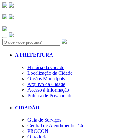
Search:
A PREFEITURA
História da Cidade
Localização da Cidade
Órgãos Municipais
Arquivo da Cidade
Acesso à Informação
Política de Privacidade
CIDADÃO
Guia de Serviços
Central de Atendimento 156
PROCON
Ouvidoria