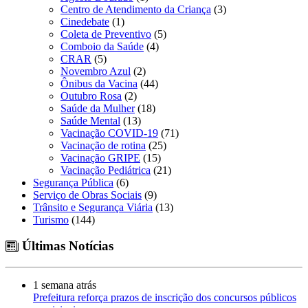
Centro de Atendimento da Criança
(3)
Cinedebate
(1)
Coleta de Preventivo
(5)
Comboio da Saúde
(4)
CRAR
(5)
Novembro Azul
(2)
Ônibus da Vacina
(44)
Outubro Rosa
(2)
Saúde da Mulher
(18)
Saúde Mental
(13)
Vacinação COVID-19
(71)
Vacinação de rotina
(25)
Vacinação GRIPE
(15)
Vacinação Pediátrica
(21)
Segurança Pública
(6)
Serviço de Obras Sociais
(9)
Trânsito e Segurança Viária
(13)
Turismo
(144)
Últimas Notícias
1 semana atrás
Prefeitura reforça prazos de inscrição dos concursos públicos