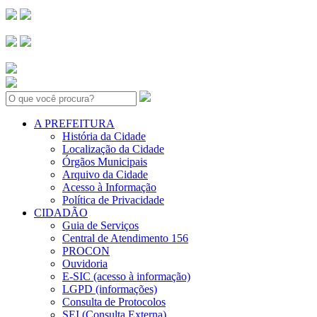
Search:
A PREFEITURA
História da Cidade
Localização da Cidade
Órgãos Municipais
Arquivo da Cidade
Acesso à Informação
Política de Privacidade
CIDADÃO
Guia de Serviços
Central de Atendimento 156
PROCON
Ouvidoria
E-SIC (acesso à informação)
LGPD (informações)
Consulta de Protocolos
SEI (Consulta Externa)