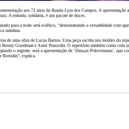
comemoração aos 72 anos da Banda Lyra dos Campos. A apresentação ac
ura. A entrada, solidária, é um pacote de doces.
o para a noite será eclético, “demonstrando a versatilidade com que
a natalina.
e uma obra de Lucas Barros. Uma peça escrita nos moldes do repert
mo Benny Goodman e Astor Piazzolla. O repertório também conta com 
do o regente, será a apresentação de ‘Danças Polovtsianas’, que con
r Borodin”, explica.