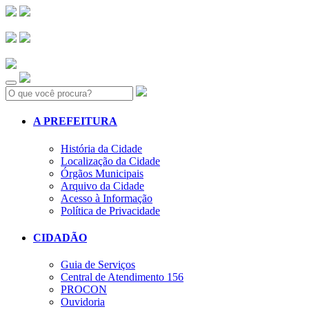
Search:
A PREFEITURA
História da Cidade
Localização da Cidade
Órgãos Municipais
Arquivo da Cidade
Acesso à Informação
Política de Privacidade
CIDADÃO
Guia de Serviços
Central de Atendimento 156
PROCON
Ouvidoria