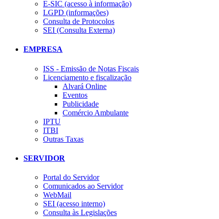
E-SIC (acesso à informação)
LGPD (informações)
Consulta de Protocolos
SEI (Consulta Externa)
EMPRESA
ISS - Emissão de Notas Fiscais
Licenciamento e fiscalização
Alvará Online
Eventos
Publicidade
Comércio Ambulante
IPTU
ITBI
Outras Taxas
SERVIDOR
Portal do Servidor
Comunicados ao Servidor
WebMail
SEI (acesso interno)
Consulta às Legislações