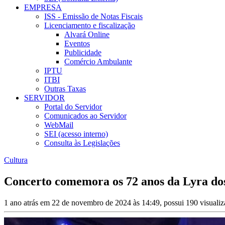
EMPRESA
ISS - Emissão de Notas Fiscais
Licenciamento e fiscalização
Alvará Online
Eventos
Publicidade
Comércio Ambulante
IPTU
ITBI
Outras Taxas
SERVIDOR
Portal do Servidor
Comunicados ao Servidor
WebMail
SEI (acesso interno)
Consulta às Legislações
Cultura
Concerto comemora os 72 anos da Lyra d
1 ano atrás em 22 de novembro de 2024 às 14:49, possui 190 visuali