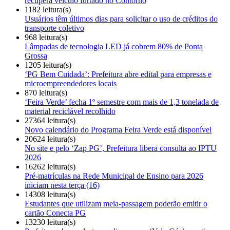
recupera veículo furtado no Contorno
1182 leitura(s)
Usuários têm últimos dias para solicitar o uso de créditos do
transporte coletivo
968 leitura(s)
Lâmpadas de tecnologia LED já cobrem 80% de Ponta
Grossa
1205 leitura(s)
‘PG Bem Cuidada’: Prefeitura abre edital para empresas e
microempreendedores locais
870 leitura(s)
‘Feira Verde’ fecha 1º semestre com mais de 1,3 tonelada de
material reciclável recolhido
27364 leitura(s)
Novo calendário do Programa Feira Verde está disponível
20624 leitura(s)
No site e pelo ‘Zap PG’, Prefeitura libera consulta ao IPTU
2026
16262 leitura(s)
Pré-matrículas na Rede Municipal de Ensino para 2026
iniciam nesta terça (16)
14308 leitura(s)
Estudantes que utilizam meia-passagem poderão emitir o
cartão Conecta PG
13230 leitura(s)