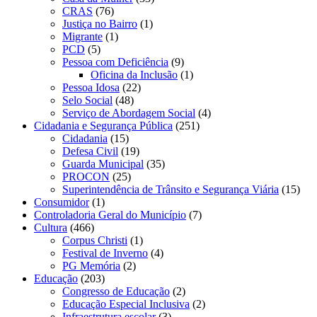
CRAS
(76)
Justiça no Bairro
(1)
Migrante
(1)
PCD
(5)
Pessoa com Deficiência
(9)
Oficina da Inclusão
(1)
Pessoa Idosa
(22)
Selo Social
(48)
Serviço de Abordagem Social
(4)
Cidadania e Segurança Pública
(251)
Cidadania
(15)
Defesa Civil
(19)
Guarda Municipal
(35)
PROCON
(25)
Superintendência de Trânsito e Segurança Viária
(15)
Consumidor
(1)
Controladoria Geral do Município
(7)
Cultura
(466)
Corpus Christi
(1)
Festival de Inverno
(4)
PG Memória
(2)
Educação
(203)
Congresso de Educação
(2)
Educação Especial Inclusiva
(2)
Infraestrutura escolar
(3)