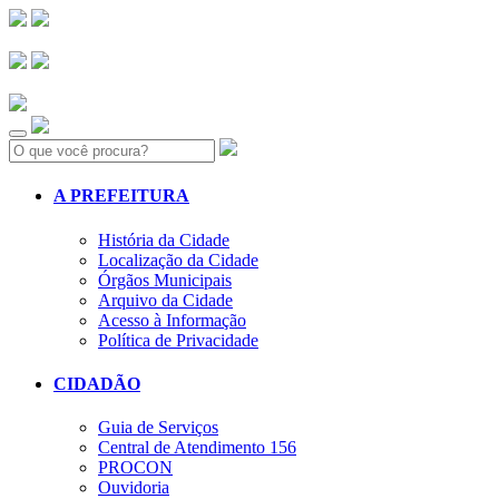
Search:
A PREFEITURA
História da Cidade
Localização da Cidade
Órgãos Municipais
Arquivo da Cidade
Acesso à Informação
Política de Privacidade
CIDADÃO
Guia de Serviços
Central de Atendimento 156
PROCON
Ouvidoria