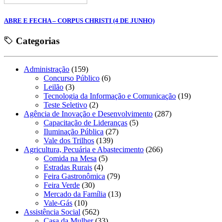
ABRE E FECHA – CORPUS CHRISTI (4 DE JUNHO)
Categorias
Administração
(159)
Concurso Público
(6)
Leilão
(3)
Tecnologia da Informação e Comunicação
(19)
Teste Seletivo
(2)
Agência de Inovação e Desenvolvimento
(287)
Capacitação de Lideranças
(5)
Iluminação Pública
(27)
Vale dos Trilhos
(139)
Agricultura, Pecuária e Abastecimento
(266)
Comida na Mesa
(5)
Estradas Rurais
(4)
Feira Gastronômica
(79)
Feira Verde
(30)
Mercado da Família
(13)
Vale-Gás
(10)
Assistência Social
(562)
Casa da Mulher
(33)