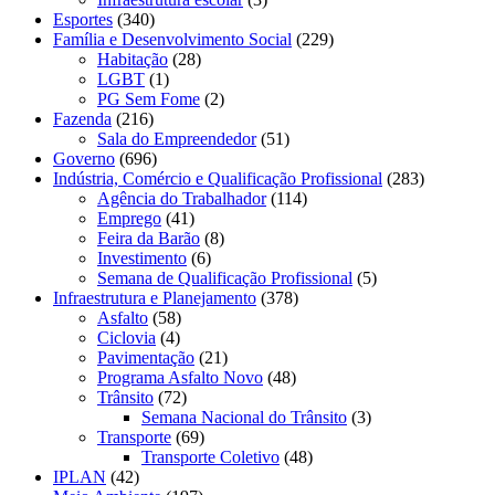
Esportes
(340)
Família e Desenvolvimento Social
(229)
Habitação
(28)
LGBT
(1)
PG Sem Fome
(2)
Fazenda
(216)
Sala do Empreendedor
(51)
Governo
(696)
Indústria, Comércio e Qualificação Profissional
(283)
Agência do Trabalhador
(114)
Emprego
(41)
Feira da Barão
(8)
Investimento
(6)
Semana de Qualificação Profissional
(5)
Infraestrutura e Planejamento
(378)
Asfalto
(58)
Ciclovia
(4)
Pavimentação
(21)
Programa Asfalto Novo
(48)
Trânsito
(72)
Semana Nacional do Trânsito
(3)
Transporte
(69)
Transporte Coletivo
(48)
IPLAN
(42)