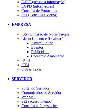
E-SIC (acesso à informação)
LGPD (informações)
Consulta de Protocolos
SEI (Consulta Externa)
EMPRESA
ISS - Emissão de Notas Fiscais
Licenciamento e fiscalização
Alvará Online
Eventos
Publicidade
Comércio Ambulante
IPTU
ITBI
Outras Taxas
SERVIDOR
Portal do Servidor
Comunicados ao Servidor
WebMail
SEI (acesso interno)
Consulta às Legislações