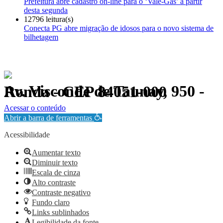
Prefeitura abre cadastro on-line para o ‘Vale-Gás’ a partir
desta segunda
12796 leitura(s)
Conecta PG abre migração de idosos para o novo sistema de
bilhetagem
Av. Visconde de Taunay, 950 - Ronda - CEP 84051-000
Política de Privacidade.
Acessar o conteúdo
Abrir a barra de ferramentas
Acessibilidade
Aumentar texto
Diminuir texto
Escala de cinza
Alto contraste
Contraste negativo
Fundo claro
Links sublinhados
Legibilidade da fonte