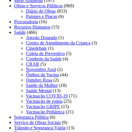
Meio Ambiente
(197)
Obras e Serviços Públicos
(969)
Diário de Obras
(833)
Parques e Praças
(6)
Procuradoria
(16)
Recursos Humanos
(15)
Saúde
(466)
Agosto Dourado
(1)
Centro de Atendimento da Criança
(3)
Cinedebate
(1)
Coleta de Preventivo
(5)
Comboio da Saúde
(4)
CRAR
(5)
Novembro Azul
(2)
Ônibus da Vacina
(44)
Outubro Rosa
(2)
Saúde da Mulher
(18)
Saúde Mental
(13)
Vacinação COVID-19
(71)
Vacinação de rotina
(25)
Vacinação GRIPE
(15)
Vacinação Pediátrica
(21)
Segurança Pública
(6)
Serviço de Obras Sociais
(9)
Trânsito e Segurança Viária
(13)