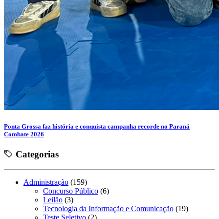
Ponta Grossa faz história e conquista campanha recorde no Paraná
Combate 2026
Categorias
Administração
(159)
Concurso Público
(6)
Leilão
(3)
Tecnologia da Informação e Comunicação
(19)
Teste Seletivo
(2)