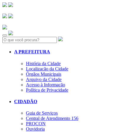
Search:
A PREFEITURA
História da Cidade
Localização da Cidade
Órgãos Municipais
Arquivo da Cidade
Acesso à Informação
Política de Privacidade
CIDADÃO
Guia de Serviços
Central de Atendimento 156
PROCON
Ouvidoria