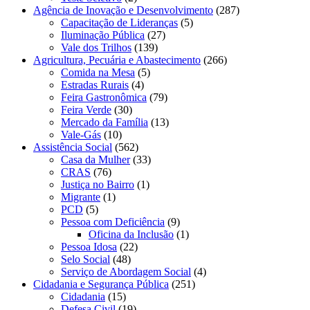
Agência de Inovação e Desenvolvimento
(287)
Capacitação de Lideranças
(5)
Iluminação Pública
(27)
Vale dos Trilhos
(139)
Agricultura, Pecuária e Abastecimento
(266)
Comida na Mesa
(5)
Estradas Rurais
(4)
Feira Gastronômica
(79)
Feira Verde
(30)
Mercado da Família
(13)
Vale-Gás
(10)
Assistência Social
(562)
Casa da Mulher
(33)
CRAS
(76)
Justiça no Bairro
(1)
Migrante
(1)
PCD
(5)
Pessoa com Deficiência
(9)
Oficina da Inclusão
(1)
Pessoa Idosa
(22)
Selo Social
(48)
Serviço de Abordagem Social
(4)
Cidadania e Segurança Pública
(251)
Cidadania
(15)
Defesa Civil
(19)