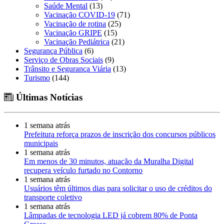
Saúde Mental
(13)
Vacinação COVID-19
(71)
Vacinação de rotina
(25)
Vacinação GRIPE
(15)
Vacinação Pediátrica
(21)
Segurança Pública
(6)
Serviço de Obras Sociais
(9)
Trânsito e Segurança Viária
(13)
Turismo
(144)
Últimas Notícias
1 semana atrás
Prefeitura reforça prazos de inscrição dos concursos públicos
municipais
1 semana atrás
Em menos de 30 minutos, atuação da Muralha Digital
recupera veículo furtado no Contorno
1 semana atrás
Usuários têm últimos dias para solicitar o uso de créditos do
transporte coletivo
1 semana atrás
Lâmpadas de tecnologia LED já cobrem 80% de Ponta