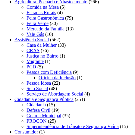
Agricultura, Pecuária e Abastecimento
(266)
Comida na Mesa
(5)
Estradas Rurais
(4)
Feira Gastronômica
(79)
Feira Verde
(30)
Mercado da Família
(13)
Vale-Gás
(10)
Assistência Social
(562)
Casa da Mulher
(33)
CRAS
(76)
Justiça no Bairro
(1)
Migrante
(1)
PCD
(5)
Pessoa com Deficiência
(9)
Oficina da Inclusão
(1)
Pessoa Idosa
(22)
Selo Social
(48)
Serviço de Abordagem Social
(4)
Cidadania e Segurança Pública
(251)
Cidadania
(15)
Defesa Civil
(19)
Guarda Municipal
(35)
PROCON
(25)
Superintendência de Trânsito e Segurança Viária
(15)
Consumidor
(1)