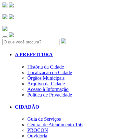
Search:
A PREFEITURA
História da Cidade
Localização da Cidade
Órgãos Municipais
Arquivo da Cidade
Acesso à Informação
Política de Privacidade
CIDADÃO
Guia de Serviços
Central de Atendimento 156
PROCON
Ouvidoria