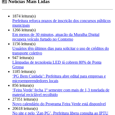
Notícias Mais Lidas
1874 leitura(s)
Prefeitura reforça prazos de inscrição dos concursos públicos
municipais
1266 leitura(s)
Em menos de 30 minutos, atuação da Muralha Digital
recupera veículo furtado no Contorno
1156 leitura(s)
Usuários têm últimos dias para solicitar o uso de créditos do
transporte coletivo
947 leitura(s)
Lâmpadas de tecnologia LED já cobrem 80% de Ponta
Grossa
1185 leitura(s)
‘PG Bem Cuidada’: Prefeitura abre edital para empresas e
microempreendedores locais
856 leitura(s)
‘Feira Verde’ fecha 1º semestre com mais de 1,3 tonelada de
material reciclável recolhido
27351 leitura(s)
Novo calendário do Programa Feira Verde está disponível
20618 leitura(s)
No site e pelo ‘Zap PG’, Prefeitura libera consulta ao IPTU