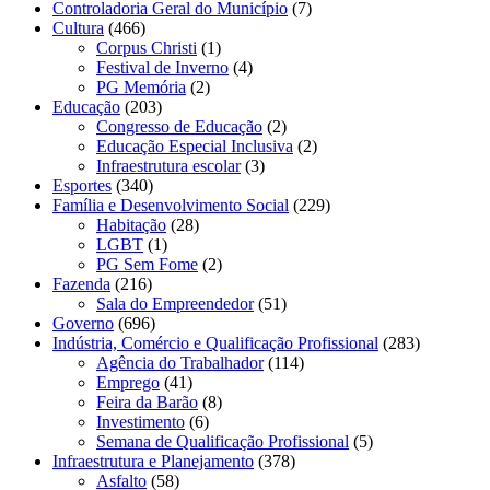
Controladoria Geral do Município
(7)
Cultura
(466)
Corpus Christi
(1)
Festival de Inverno
(4)
PG Memória
(2)
Educação
(203)
Congresso de Educação
(2)
Educação Especial Inclusiva
(2)
Infraestrutura escolar
(3)
Esportes
(340)
Família e Desenvolvimento Social
(229)
Habitação
(28)
LGBT
(1)
PG Sem Fome
(2)
Fazenda
(216)
Sala do Empreendedor
(51)
Governo
(696)
Indústria, Comércio e Qualificação Profissional
(283)
Agência do Trabalhador
(114)
Emprego
(41)
Feira da Barão
(8)
Investimento
(6)
Semana de Qualificação Profissional
(5)
Infraestrutura e Planejamento
(378)
Asfalto
(58)