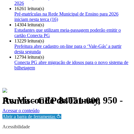
2026
16261 leitura(s)
Pré-matrículas na Rede Municipal de Ensino para 2026
iniciam nesta terça (16)
14304 leitura(s)
Estudantes que utilizam meia-passagem poderão emitir o
cartão Conecta PG
13229 leitura(s)
Prefeitura abre cadastro on-line para o ‘Vale-Gás’ a partir
desta segunda
12794 leitura(s)
Conecta PG abre migração de idosos para o novo sistema de
bilhetagem
Av. Visconde de Taunay, 950 - Ronda - CEP 84051-000
Política de Privacidade.
Acessar o conteúdo
Abrir a barra de ferramentas
Acessibilidade