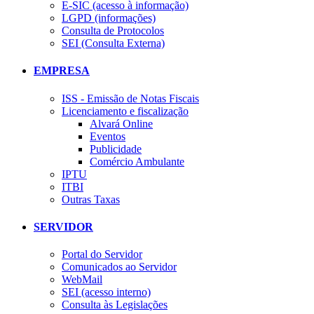
E-SIC (acesso à informação)
LGPD (informações)
Consulta de Protocolos
SEI (Consulta Externa)
EMPRESA
ISS - Emissão de Notas Fiscais
Licenciamento e fiscalização
Alvará Online
Eventos
Publicidade
Comércio Ambulante
IPTU
ITBI
Outras Taxas
SERVIDOR
Portal do Servidor
Comunicados ao Servidor
WebMail
SEI (acesso interno)
Consulta às Legislações