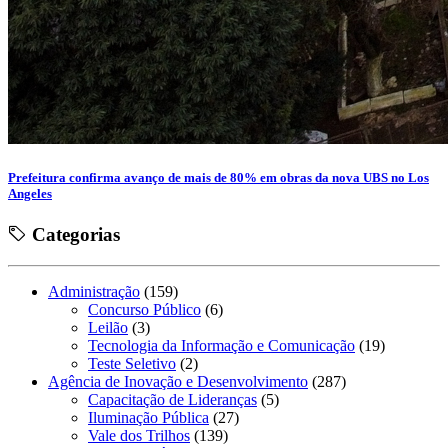
Prefeitura confirma avanço de mais de 80% em obras da nova UBS no Los
Angeles
Categorias
Administração
(159)
Concurso Público
(6)
Leilão
(3)
Tecnologia da Informação e Comunicação
(19)
Teste Seletivo
(2)
Agência de Inovação e Desenvolvimento
(287)
Capacitação de Lideranças
(5)
Iluminação Pública
(27)
Vale dos Trilhos
(139)