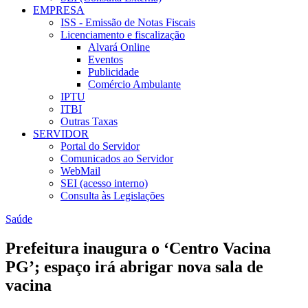
EMPRESA
ISS - Emissão de Notas Fiscais
Licenciamento e fiscalização
Alvará Online
Eventos
Publicidade
Comércio Ambulante
IPTU
ITBI
Outras Taxas
SERVIDOR
Portal do Servidor
Comunicados ao Servidor
WebMail
SEI (acesso interno)
Consulta às Legislações
Saúde
Prefeitura inaugura o ‘Centro Vacina
PG’; espaço irá abrigar nova sala de
vacina