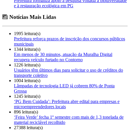
Prefeitura formaliza apoio a pesquisa voltada à biodiversidade
e à restauração ecológica em PG
Notícias Mais Lidas
1995 leitura(s)
Prefeitura reforça prazos de inscrição dos concursos públicos
municipais
1344 leitura(s)
Em menos de 30 minutos, atuação da Muralha Digital
recupera veículo furtado no Contorno
1226 leitura(s)
Usuários têm últimos dias para solicitar o uso de créditos do
transporte coletivo
1004 leitura(s)
Lâmpadas de tecnologia LED já cobrem 80% de Ponta
Grossa
1245 leitura(s)
‘PG Bem Cuidada’: Prefeitura abre edital para empresas e
microempreendedores locais
896 leitura(s)
‘Feira Verde’ fecha 1º semestre com mais de 1,3 tonelada de
material reciclável recolhido
27388 leitura(s)