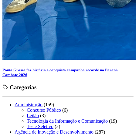
Ponta Grossa faz história e conquista campanha recorde no Paraná
Combate 2026
Categorias
Administração
(159)
Concurso Público
(6)
Leilão
(3)
Tecnologia da Informação e Comunicação
(19)
Teste Seletivo
(2)
Agência de Inovação e Desenvolvimento
(287)