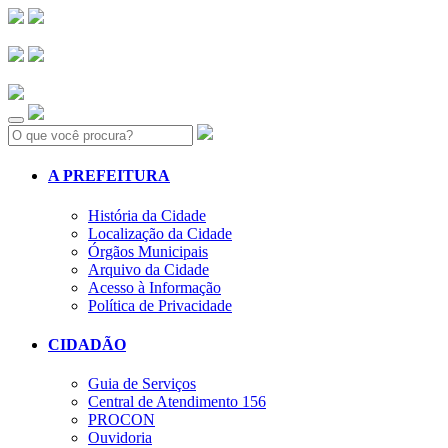
Search:
A PREFEITURA
História da Cidade
Localização da Cidade
Órgãos Municipais
Arquivo da Cidade
Acesso à Informação
Política de Privacidade
CIDADÃO
Guia de Serviços
Central de Atendimento 156
PROCON
Ouvidoria