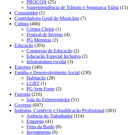
PROCON
(25)
Superintendência de Trânsito e Segurança Viária
(15)
Consumidor
(1)
Controladoria Geral do Município
(7)
Cultura
(466)
Corpus Christi
(1)
Festival de Inverno
(4)
PG Memória
(2)
Educação
(203)
Congresso de Educação
(2)
Educação Especial Inclusiva
(2)
Infraestrutura escolar
(3)
Esportes
(340)
Família e Desenvolvimento Social
(230)
Habitação
(28)
LGBT
(1)
PG Sem Fome
(2)
Fazenda
(216)
Sala do Empreendedor
(51)
Governo
(697)
Indústria, Comércio e Qualificação Profissional
(283)
Agência do Trabalhador
(114)
Emprego
(41)
Feira da Barão
(8)
Investimento
(6)