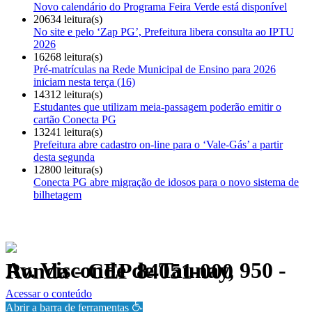
Novo calendário do Programa Feira Verde está disponível
20634 leitura(s)
No site e pelo ‘Zap PG’, Prefeitura libera consulta ao IPTU
2026
16268 leitura(s)
Pré-matrículas na Rede Municipal de Ensino para 2026
iniciam nesta terça (16)
14312 leitura(s)
Estudantes que utilizam meia-passagem poderão emitir o
cartão Conecta PG
13241 leitura(s)
Prefeitura abre cadastro on-line para o ‘Vale-Gás’ a partir
desta segunda
12800 leitura(s)
Conecta PG abre migração de idosos para o novo sistema de
bilhetagem
Av. Visconde de Taunay, 950 - Ronda - CEP 84051-000
Política de Privacidade.
Acessar o conteúdo
Abrir a barra de ferramentas