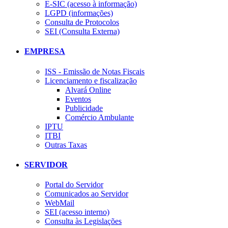
E-SIC (acesso à informação)
LGPD (informações)
Consulta de Protocolos
SEI (Consulta Externa)
EMPRESA
ISS - Emissão de Notas Fiscais
Licenciamento e fiscalização
Alvará Online
Eventos
Publicidade
Comércio Ambulante
IPTU
ITBI
Outras Taxas
SERVIDOR
Portal do Servidor
Comunicados ao Servidor
WebMail
SEI (acesso interno)
Consulta às Legislações