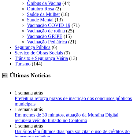
Ônibus da Vacina
(44)
Outubro Rosa
(2)
Saúde da Mulher
(18)
Saúde Mental
(13)
Vacinação COVID-19
(71)
Vacinação de rotina
(25)
Vacinação GRIPE
(15)
Vacinação Pediátrica
(21)
Segurança Pública
(6)
Serviço de Obras Sociais
(9)
Trânsito e Segurança Viária
(13)
Turismo
(144)
Últimas Notícias
1 semana atrás
Prefeitura reforça prazos de inscrição dos concursos públicos
municipais
1 semana atrás
Em menos de 30 minutos, atuação da Muralha Digital
recupera veículo furtado no Contorno
1 semana atrás
Usuários têm últimos dias para solicitar o uso de créditos do
transporte coletivo