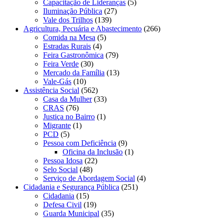
Capacitação de Lideranças
(5)
Iluminação Pública
(27)
Vale dos Trilhos
(139)
Agricultura, Pecuária e Abastecimento
(266)
Comida na Mesa
(5)
Estradas Rurais
(4)
Feira Gastronômica
(79)
Feira Verde
(30)
Mercado da Família
(13)
Vale-Gás
(10)
Assistência Social
(562)
Casa da Mulher
(33)
CRAS
(76)
Justiça no Bairro
(1)
Migrante
(1)
PCD
(5)
Pessoa com Deficiência
(9)
Oficina da Inclusão
(1)
Pessoa Idosa
(22)
Selo Social
(48)
Serviço de Abordagem Social
(4)
Cidadania e Segurança Pública
(251)
Cidadania
(15)
Defesa Civil
(19)
Guarda Municipal
(35)