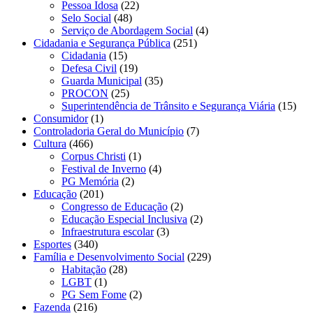
Pessoa Idosa
(22)
Selo Social
(48)
Serviço de Abordagem Social
(4)
Cidadania e Segurança Pública
(251)
Cidadania
(15)
Defesa Civil
(19)
Guarda Municipal
(35)
PROCON
(25)
Superintendência de Trânsito e Segurança Viária
(15)
Consumidor
(1)
Controladoria Geral do Município
(7)
Cultura
(466)
Corpus Christi
(1)
Festival de Inverno
(4)
PG Memória
(2)
Educação
(201)
Congresso de Educação
(2)
Educação Especial Inclusiva
(2)
Infraestrutura escolar
(3)
Esportes
(340)
Família e Desenvolvimento Social
(229)
Habitação
(28)
LGBT
(1)
PG Sem Fome
(2)
Fazenda
(216)