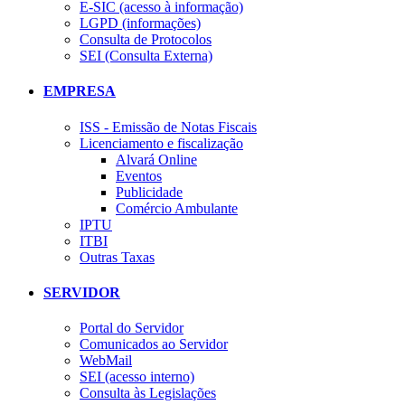
E-SIC (acesso à informação)
LGPD (informações)
Consulta de Protocolos
SEI (Consulta Externa)
EMPRESA
ISS - Emissão de Notas Fiscais
Licenciamento e fiscalização
Alvará Online
Eventos
Publicidade
Comércio Ambulante
IPTU
ITBI
Outras Taxas
SERVIDOR
Portal do Servidor
Comunicados ao Servidor
WebMail
SEI (acesso interno)
Consulta às Legislações