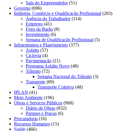
Sala do Empreendedor
(51)
Governo
(696)
Indústria, Comércio e Qualificação Profissional
(283)
Agência do Trabalhador
(114)
Emprego
(41)
Feira da Barão
(8)
Investimento
(6)
Semana de Qualificação Profissional
(5)
Infraestrutura e Planejamento
(377)
Asfalto
(57)
Ciclovia
(4)
Pavimentação
(21)
Programa Asfalto Novo
(48)
Trânsito
(72)
Semana Nacional do Trânsito
(3)
Transporte
(69)
Transporte Coletivo
(48)
IPLAN
(41)
Meio Ambiente
(196)
Obras e Serviços Públicos
(968)
Diário de Obras
(832)
Parques e Praças
(6)
Procuradoria
(16)
Recursos Humanos
(15)
Saúde
(466)