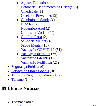
Agosto Dourado
(1)
Centro de Atendimento da Criança
(3)
Cinedebate
(1)
Coleta de Preventivo
(5)
Comboio da Saúde
(4)
CRAR
(5)
Novembro Azul
(2)
Ônibus da Vacina
(44)
Outubro Rosa
(2)
Saúde da Mulher
(18)
Saúde Mental
(13)
Vacinação COVID-19
(71)
Vacinação de rotina
(25)
Vacinação GRIPE
(15)
Vacinação Pediátrica
(21)
Segurança Pública
(6)
Serviço de Obras Sociais
(9)
Trânsito e Segurança Viária
(13)
Turismo
(144)
Últimas Notícias
1 semana atrás