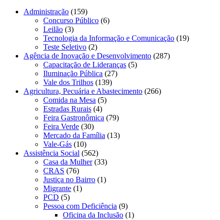
Administração
(159)
Concurso Público
(6)
Leilão
(3)
Tecnologia da Informação e Comunicação
(19)
Teste Seletivo
(2)
Agência de Inovação e Desenvolvimento
(287)
Capacitação de Lideranças
(5)
Iluminação Pública
(27)
Vale dos Trilhos
(139)
Agricultura, Pecuária e Abastecimento
(266)
Comida na Mesa
(5)
Estradas Rurais
(4)
Feira Gastronômica
(79)
Feira Verde
(30)
Mercado da Família
(13)
Vale-Gás
(10)
Assistência Social
(562)
Casa da Mulher
(33)
CRAS
(76)
Justiça no Bairro
(1)
Migrante
(1)
PCD
(5)
Pessoa com Deficiência
(9)
Oficina da Inclusão
(1)