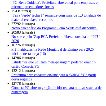
‘PG Bem Cuidada’: Prefeitura abre edital para empresas e
microempreendedores locais
754 leitura(s)
‘Feira Verde’ fecha 1º semestre com mais de 1,3 tonelada de
material reciclável recolhido
27292 leitura(s)
Novo calendário do Programa Feira Verde está disponível
20583 leitura(s)
No site e pelo ‘Zap PG’, Prefeitura libera consulta ao IPTU
2026
16226 leitura(s)
Pré-matrículas na Rede Municipal de Ensino para 2026
iniciam nesta terça (16)
14286 leitura(s)
Estudantes que utilizam meia-passagem poderão emitir o
cartão Conecta PG
13212 leitura(s)
Prefeitura abre cadastro on-line para o ‘Vale-Gás’ a partir
desta segunda
12778 leitura(s)
Conecta PG abre migração de idosos para o novo sistema de
bilhetagem