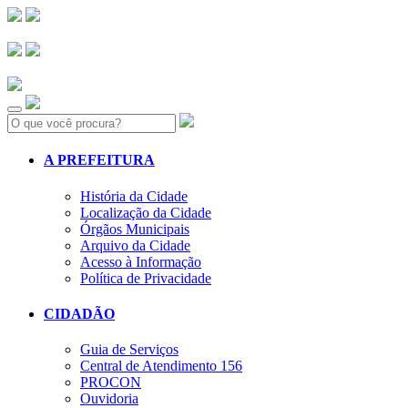
Search:
A PREFEITURA
História da Cidade
Localização da Cidade
Órgãos Municipais
Arquivo da Cidade
Acesso à Informação
Política de Privacidade
CIDADÃO
Guia de Serviços
Central de Atendimento 156
PROCON
Ouvidoria