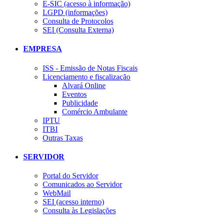
E-SIC (acesso à informação)
LGPD (informações)
Consulta de Protocolos
SEI (Consulta Externa)
EMPRESA
ISS - Emissão de Notas Fiscais
Licenciamento e fiscalização
Alvará Online
Eventos
Publicidade
Comércio Ambulante
IPTU
ITBI
Outras Taxas
SERVIDOR
Portal do Servidor
Comunicados ao Servidor
WebMail
SEI (acesso interno)
Consulta às Legislações