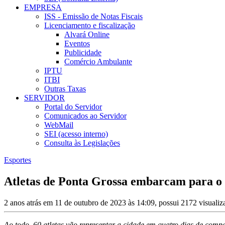
EMPRESA
ISS - Emissão de Notas Fiscais
Licenciamento e fiscalização
Alvará Online
Eventos
Publicidade
Comércio Ambulante
IPTU
ITBI
Outras Taxas
SERVIDOR
Portal do Servidor
Comunicados ao Servidor
WebMail
SEI (acesso interno)
Consulta às Legislações
Esportes
Atletas de Ponta Grossa embarcam para o
2 anos atrás em 11 de outubro de 2023 às 14:09, possui 2172 visuali
Ao todo, 60 atletas vão representar a cidade em quatro dias de comp