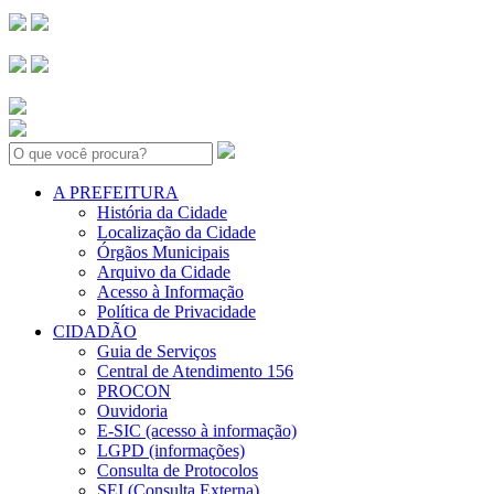
Search:
A PREFEITURA
História da Cidade
Localização da Cidade
Órgãos Municipais
Arquivo da Cidade
Acesso à Informação
Política de Privacidade
CIDADÃO
Guia de Serviços
Central de Atendimento 156
PROCON
Ouvidoria
E-SIC (acesso à informação)
LGPD (informações)
Consulta de Protocolos
SEI (Consulta Externa)