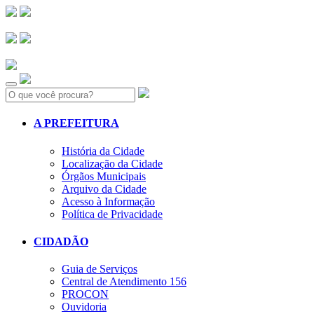
Search:
A PREFEITURA
História da Cidade
Localização da Cidade
Órgãos Municipais
Arquivo da Cidade
Acesso à Informação
Política de Privacidade
CIDADÃO
Guia de Serviços
Central de Atendimento 156
PROCON
Ouvidoria