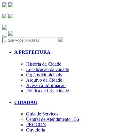
Search:
A PREFEITURA
História da Cidade
Localização da Cidade
Órgãos Municipais
Arquivo da Cidade
Acesso à Informação
Política de Privacidade
CIDADÃO
Guia de Serviços
Central de Atendimento 156
PROCON
Ouvidoria