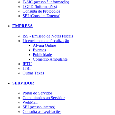
E-SIC (acesso à informação)
LGPD (informações)
Consulta de Protocolos
SEI (Consulta Externa)
EMPRESA
ISS - Emissão de Notas Fiscais
Licenciamento e fiscalização
Alvará Online
Eventos
Publicidade
Comércio Ambulante
IPTU
ITBI
Outras Taxas
SERVIDOR
Portal do Servidor
Comunicados ao Servidor
WebMail
SEI (acesso interno)
Consulta às Legislações