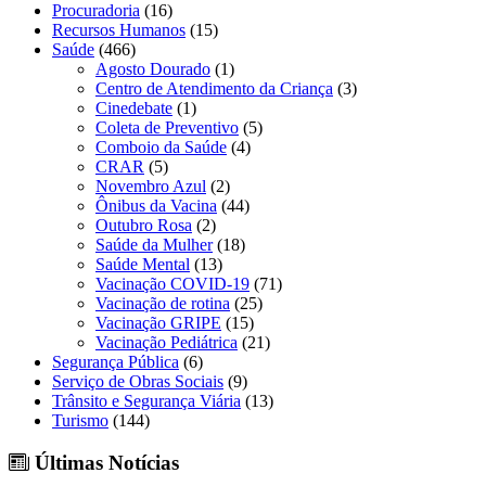
Procuradoria
(16)
Recursos Humanos
(15)
Saúde
(466)
Agosto Dourado
(1)
Centro de Atendimento da Criança
(3)
Cinedebate
(1)
Coleta de Preventivo
(5)
Comboio da Saúde
(4)
CRAR
(5)
Novembro Azul
(2)
Ônibus da Vacina
(44)
Outubro Rosa
(2)
Saúde da Mulher
(18)
Saúde Mental
(13)
Vacinação COVID-19
(71)
Vacinação de rotina
(25)
Vacinação GRIPE
(15)
Vacinação Pediátrica
(21)
Segurança Pública
(6)
Serviço de Obras Sociais
(9)
Trânsito e Segurança Viária
(13)
Turismo
(144)
Últimas Notícias