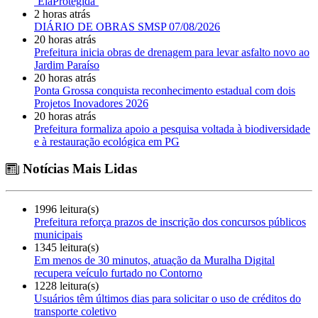
‘ElaProtegida’
2 horas atrás
DIÁRIO DE OBRAS SMSP 07/08/2026
20 horas atrás
Prefeitura inicia obras de drenagem para levar asfalto novo ao
Jardim Paraíso
20 horas atrás
Ponta Grossa conquista reconhecimento estadual com dois
Projetos Inovadores 2026
20 horas atrás
Prefeitura formaliza apoio a pesquisa voltada à biodiversidade
e à restauração ecológica em PG
Notícias Mais Lidas
1996 leitura(s)
Prefeitura reforça prazos de inscrição dos concursos públicos
municipais
1345 leitura(s)
Em menos de 30 minutos, atuação da Muralha Digital
recupera veículo furtado no Contorno
1228 leitura(s)
Usuários têm últimos dias para solicitar o uso de créditos do
transporte coletivo