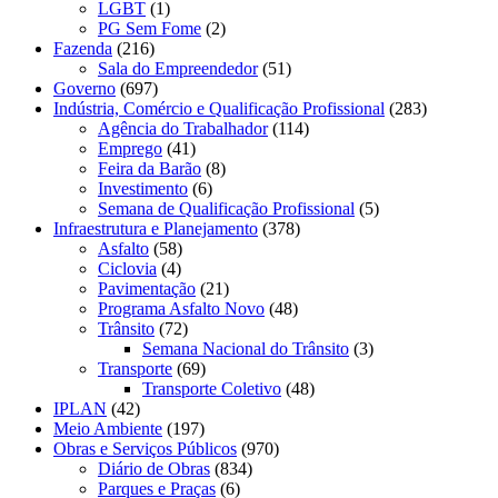
LGBT
(1)
PG Sem Fome
(2)
Fazenda
(216)
Sala do Empreendedor
(51)
Governo
(697)
Indústria, Comércio e Qualificação Profissional
(283)
Agência do Trabalhador
(114)
Emprego
(41)
Feira da Barão
(8)
Investimento
(6)
Semana de Qualificação Profissional
(5)
Infraestrutura e Planejamento
(378)
Asfalto
(58)
Ciclovia
(4)
Pavimentação
(21)
Programa Asfalto Novo
(48)
Trânsito
(72)
Semana Nacional do Trânsito
(3)
Transporte
(69)
Transporte Coletivo
(48)
IPLAN
(42)
Meio Ambiente
(197)
Obras e Serviços Públicos
(970)
Diário de Obras
(834)
Parques e Praças
(6)