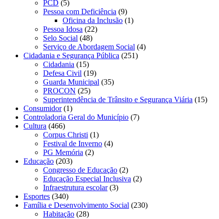
PCD
(5)
Pessoa com Deficiência
(9)
Oficina da Inclusão
(1)
Pessoa Idosa
(22)
Selo Social
(48)
Serviço de Abordagem Social
(4)
Cidadania e Segurança Pública
(251)
Cidadania
(15)
Defesa Civil
(19)
Guarda Municipal
(35)
PROCON
(25)
Superintendência de Trânsito e Segurança Viária
(15)
Consumidor
(1)
Controladoria Geral do Município
(7)
Cultura
(466)
Corpus Christi
(1)
Festival de Inverno
(4)
PG Memória
(2)
Educação
(203)
Congresso de Educação
(2)
Educação Especial Inclusiva
(2)
Infraestrutura escolar
(3)
Esportes
(340)
Família e Desenvolvimento Social
(230)
Habitação
(28)