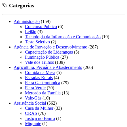
Categorias
Administração
(159)
Concurso Público
(6)
Leilão
(3)
Tecnologia da Informação e Comunicação
(19)
Teste Seletivo
(2)
Agência de Inovação e Desenvolvimento
(287)
Capacitação de Lideranças
(5)
Iluminação Pública
(27)
Vale dos Trilhos
(139)
Agricultura, Pecuária e Abastecimento
(266)
Comida na Mesa
(5)
Estradas Rurais
(4)
Feira Gastronômica
(79)
Feira Verde
(30)
Mercado da Família
(13)
Vale-Gás
(10)
Assistência Social
(562)
Casa da Mulher
(33)
CRAS
(76)
Justiça no Bairro
(1)
Migrante
(1)