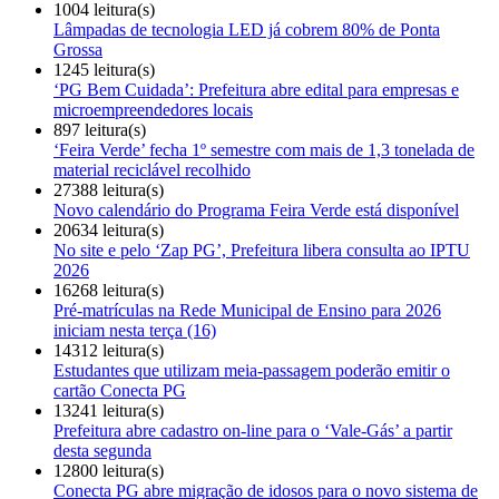
1004 leitura(s)
Lâmpadas de tecnologia LED já cobrem 80% de Ponta
Grossa
1245 leitura(s)
‘PG Bem Cuidada’: Prefeitura abre edital para empresas e
microempreendedores locais
897 leitura(s)
‘Feira Verde’ fecha 1º semestre com mais de 1,3 tonelada de
material reciclável recolhido
27388 leitura(s)
Novo calendário do Programa Feira Verde está disponível
20634 leitura(s)
No site e pelo ‘Zap PG’, Prefeitura libera consulta ao IPTU
2026
16268 leitura(s)
Pré-matrículas na Rede Municipal de Ensino para 2026
iniciam nesta terça (16)
14312 leitura(s)
Estudantes que utilizam meia-passagem poderão emitir o
cartão Conecta PG
13241 leitura(s)
Prefeitura abre cadastro on-line para o ‘Vale-Gás’ a partir
desta segunda
12800 leitura(s)
Conecta PG abre migração de idosos para o novo sistema de