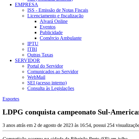
EMPRESA
ISS - Emissão de Notas Fiscais
Licenciamento e fiscalização
Alvará Online
Eventos
Publicidade
Comércio Ambulante
IPTU
ITBI
Outras Taxas
SERVIDOR
Portal do Servidor
Comunicados ao Servidor
WebMail
SEI (acesso interno)
Consulta às Legislações
Esportes
LDPG conquista campeonato Sul-American
3 anos atrás em 2 de agosto de 2023 às 16:54, possui 254 visualizaç
Competição ocorreu na cidade de Ribeirão Preto (SP) em julho