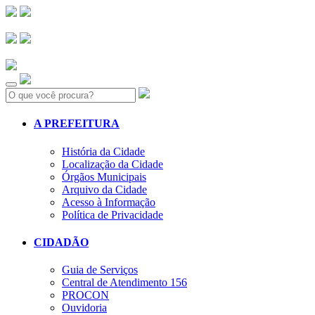
Search:
A PREFEITURA
História da Cidade
Localização da Cidade
Órgãos Municipais
Arquivo da Cidade
Acesso à Informação
Política de Privacidade
CIDADÃO
Guia de Serviços
Central de Atendimento 156
PROCON
Ouvidoria