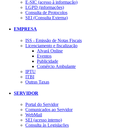
E-SIC (acesso à informação)
LGPD (informações)
Consulta de Protocolos
SEI (Consulta Externa)
EMPRESA
ISS - Emissão de Notas Fiscais
Licenciamento e fiscalização
Alvará Online
Eventos
Publicidade
Comércio Ambulante
IPTU
ITBI
Outras Taxas
SERVIDOR
Portal do Servidor
Comunicados ao Servidor
WebMail
SEI (acesso interno)
Consulta às Legislações