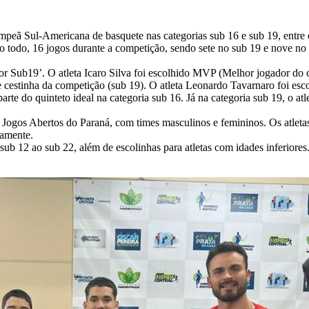
peã Sul-Americana de basquete nas categorias sub 16 e sub 19, entre 
o todo, 16 jogos durante a competição, sendo sete no sub 19 e nove no
or Sub19’. O atleta Icaro Silva foi escolhido MVP (Melhor jogador do 
cestinha da competição (sub 19). O atleta Leonardo Tavarnaro foi esc
e do quinteto ideal na categoria sub 16. Já na categoria sub 19, o at
 Jogos Abertos do Paraná, com times masculinos e femininos. Os atletas
vamente.
ub 12 ao sub 22, além de escolinhas para atletas com idades inferiore