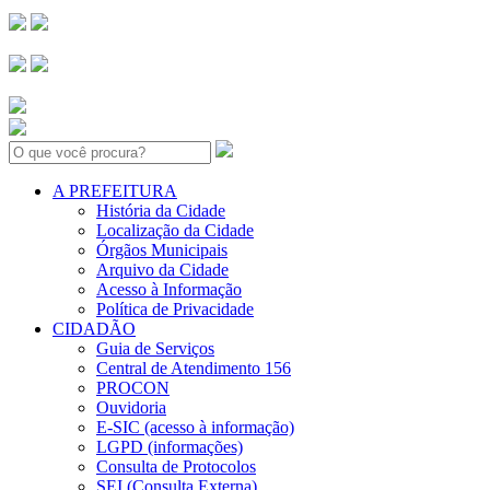
Search:
A PREFEITURA
História da Cidade
Localização da Cidade
Órgãos Municipais
Arquivo da Cidade
Acesso à Informação
Política de Privacidade
CIDADÃO
Guia de Serviços
Central de Atendimento 156
PROCON
Ouvidoria
E-SIC (acesso à informação)
LGPD (informações)
Consulta de Protocolos
SEI (Consulta Externa)