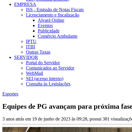
EMPRESA
ISS - Emissão de Notas Fiscais
Licenciamento e fiscalização
Alvará Online
Eventos
Publicidade
Comércio Ambulante
IPTU
ITBI
Outras Taxas
SERVIDOR
Portal do Servidor
Comunicados ao Servidor
WebMail
SEI (acesso interno)
Consulta às Legislações
Esportes
Equipes de PG avançam para próxima fase
3 anos atrás em 19 de junho de 2023 às 09:28, possui 381 visualizaç