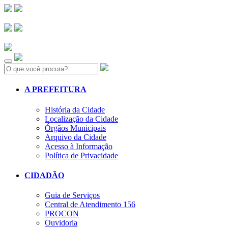
Search:
A PREFEITURA
História da Cidade
Localização da Cidade
Órgãos Municipais
Arquivo da Cidade
Acesso à Informação
Política de Privacidade
CIDADÃO
Guia de Serviços
Central de Atendimento 156
PROCON
Ouvidoria