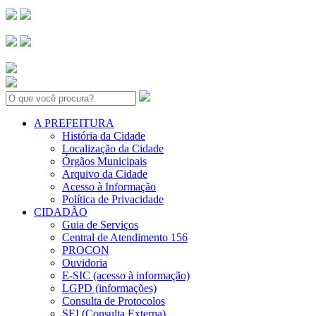
Search:
A PREFEITURA
História da Cidade
Localização da Cidade
Órgãos Municipais
Arquivo da Cidade
Acesso à Informação
Política de Privacidade
CIDADÃO
Guia de Serviços
Central de Atendimento 156
PROCON
Ouvidoria
E-SIC (acesso à informação)
LGPD (informações)
Consulta de Protocolos
SEI (Consulta Externa)