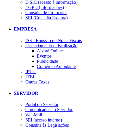
E-SIC (acesso à informação)
LGPD (informações)
Consulta de Protocolos
SEI (Consulta Externa)
EMPRESA
ISS - Emissão de Notas Fiscais
Licenciamento e fiscalização
Alvará Online
Eventos
Publicidade
Comércio Ambulante
IPTU
ITBI
Outras Taxas
SERVIDOR
Portal do Servidor
Comunicados ao Servidor
WebMail
SEI (acesso interno)
Consulta às Legislações