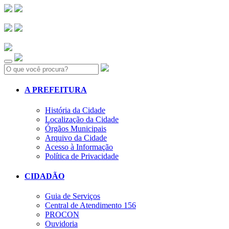
Search:
A PREFEITURA
História da Cidade
Localização da Cidade
Órgãos Municipais
Arquivo da Cidade
Acesso à Informação
Política de Privacidade
CIDADÃO
Guia de Serviços
Central de Atendimento 156
PROCON
Ouvidoria