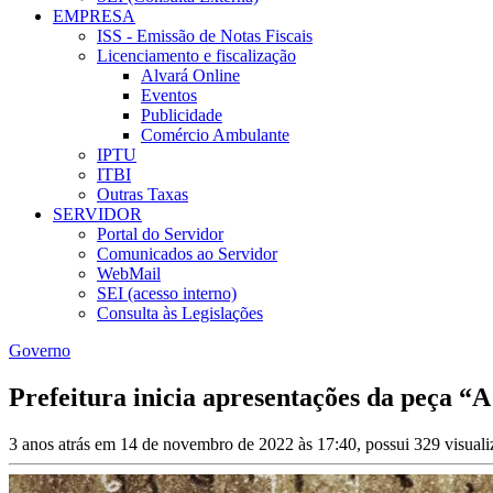
EMPRESA
ISS - Emissão de Notas Fiscais
Licenciamento e fiscalização
Alvará Online
Eventos
Publicidade
Comércio Ambulante
IPTU
ITBI
Outras Taxas
SERVIDOR
Portal do Servidor
Comunicados ao Servidor
WebMail
SEI (acesso interno)
Consulta às Legislações
Governo
Prefeitura inicia apresentações da peça “
3 anos atrás em 14 de novembro de 2022 às 17:40, possui 329 visual