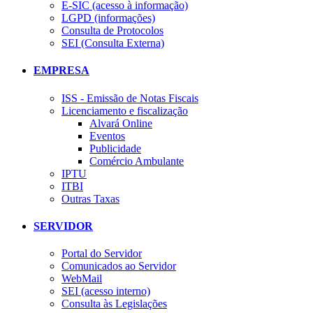
E-SIC (acesso à informação)
LGPD (informações)
Consulta de Protocolos
SEI (Consulta Externa)
EMPRESA
ISS - Emissão de Notas Fiscais
Licenciamento e fiscalização
Alvará Online
Eventos
Publicidade
Comércio Ambulante
IPTU
ITBI
Outras Taxas
SERVIDOR
Portal do Servidor
Comunicados ao Servidor
WebMail
SEI (acesso interno)
Consulta às Legislações