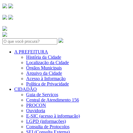
Search:
A PREFEITURA
História da Cidade
Localização da Cidade
Órgãos Municipais
Arquivo da Cidade
Acesso à Informação
Política de Privacidade
CIDADÃO
Guia de Serviços
Central de Atendimento 156
PROCON
Ouvidoria
E-SIC (acesso à informação)
LGPD (informações)
Consulta de Protocolos
SEI (Consulta Externa)