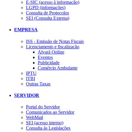
E-SIC (acesso à informação)
LGPD (informações)
Consulta de Protocolos
SEI (Consulta Externa)
EMPRESA
ISS - Emissão de Notas Fiscais
Licenciamento e fiscalização
Alvará Online
Eventos
Publicidade
Comércio Ambulante
IPTU
ITBI
Outras Taxas
SERVIDOR
Portal do Servidor
Comunicados ao Servidor
WebMail
SEI (acesso interno)
Consulta às Legislações