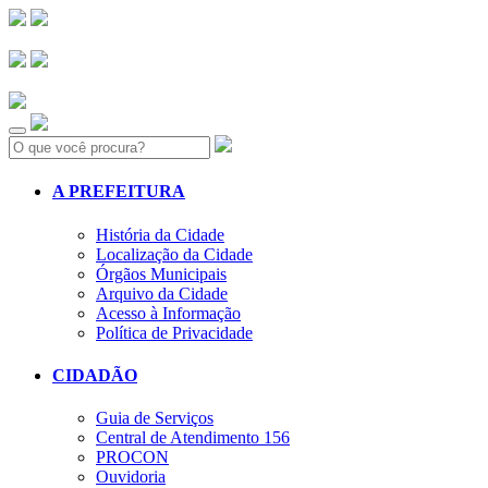
Search:
A PREFEITURA
História da Cidade
Localização da Cidade
Órgãos Municipais
Arquivo da Cidade
Acesso à Informação
Política de Privacidade
CIDADÃO
Guia de Serviços
Central de Atendimento 156
PROCON
Ouvidoria