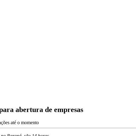
para abertura de empresas
zações até o momento
 no Paraná, são 14 horas