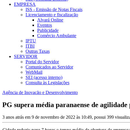
EMPRESA
ISS - Emissão de Notas Fiscais
Licenciamento e fiscalização
Alvará Online
Eventos
Publicidade
Comércio Ambulante
IPTU
ITBI
Outras Taxas
SERVIDOR
Portal do Servidor
Comunicados ao Servidor
WebMail
SEI (acesso interno)
Consulta às Legislações
Agência de Inovação e Desenvolvimento
PG supera média paranaense de agilidade 
3 anos atrás em 9 de novembro de 2022 às 10:49, possui 399 visuali
Cidade reduziu para 7 horas o tempo médio de abertura de empresa;