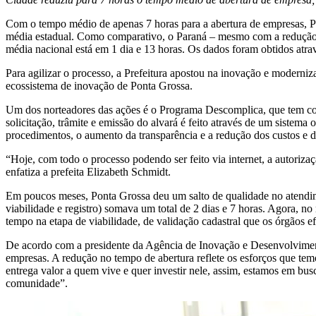
Com o tempo médio de apenas 7 horas para a abertura de empresas, Po
média estadual. Como comparativo, o Paraná – mesmo com a redução 
média nacional está em 1 dia e 13 horas. Os dados foram obtidos atra
Para agilizar o processo, a Prefeitura apostou na inovação e moderniz
ecossistema de inovação de Ponta Grossa.
Um dos norteadores das ações é o Programa Descomplica, que tem como
solicitação, trâmite e emissão do alvará é feito através de um sistem
procedimentos, o aumento da transparência e a redução dos custos e d
“Hoje, com todo o processo podendo ser feito via internet, a autoriz
enfatiza a prefeita Elizabeth Schmidt.
Em poucos meses, Ponta Grossa deu um salto de qualidade no atendim
viabilidade e registro) somava um total de 2 dias e 7 horas. Agora, n
tempo na etapa de viabilidade, de validação cadastral que os órgãos 
De acordo com a presidente da Agência de Inovação e Desenvolvimento,
empresas. A redução no tempo de abertura reflete os esforços que te
entrega valor a quem vive e quer investir nele, assim, estamos em bu
comunidade”.