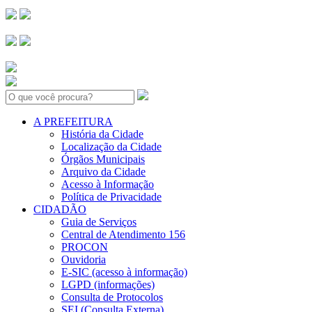
Search:
A PREFEITURA
História da Cidade
Localização da Cidade
Órgãos Municipais
Arquivo da Cidade
Acesso à Informação
Política de Privacidade
CIDADÃO
Guia de Serviços
Central de Atendimento 156
PROCON
Ouvidoria
E-SIC (acesso à informação)
LGPD (informações)
Consulta de Protocolos
SEI (Consulta Externa)