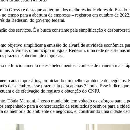
nta Grossa é destaque ao ter um dos melhores indicadores do Estado. 
no tempo para a abertura de empresas – registrou em outubro de 2022
vés da Redesim, do governo federal.
ação dos serviços. É a busca constante pela simplificação e desburocrat
 objetivo simplificar a emissão do alvará de atividade econômica par
a online. Além de, o município integra a Redesim, uma rede de sistemas
os prazos de abertura de empresas.
ação de funcionamento de estabelecimentos acontece de maneira mais ráp
ento aos empresários, propiciando um melhor ambiente de negócios. E
o mês de setembro, esse prazo caiu para apenas 7 horas. Esse índice, que
efetuam e de efetivação do registro e obtenção do CNPJ.
 Tônia Mansani, “nosso município tem voltado os esforços para a polít
mos empenhado para a concretização de resultados positivos para a cid
sca da melhoria do ambiente de negócios, e, construindo uma cidade cad