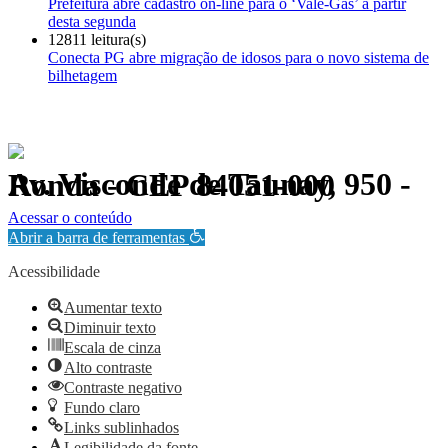
Prefeitura abre cadastro on-line para o ‘Vale-Gás’ a partir
desta segunda
12811 leitura(s)
Conecta PG abre migração de idosos para o novo sistema de
bilhetagem
Av. Visconde de Taunay, 950 - Ronda - CEP 84051-000
Política de Privacidade.
Acessar o conteúdo
Abrir a barra de ferramentas
Acessibilidade
Aumentar texto
Diminuir texto
Escala de cinza
Alto contraste
Contraste negativo
Fundo claro
Links sublinhados
Legibilidade da fonte