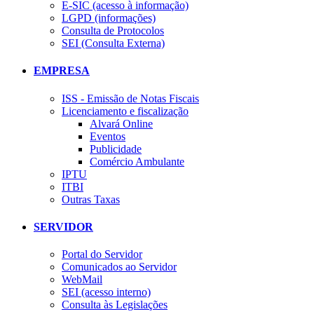
E-SIC (acesso à informação)
LGPD (informações)
Consulta de Protocolos
SEI (Consulta Externa)
EMPRESA
ISS - Emissão de Notas Fiscais
Licenciamento e fiscalização
Alvará Online
Eventos
Publicidade
Comércio Ambulante
IPTU
ITBI
Outras Taxas
SERVIDOR
Portal do Servidor
Comunicados ao Servidor
WebMail
SEI (acesso interno)
Consulta às Legislações