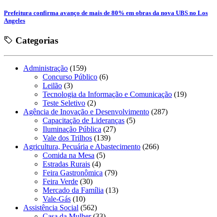
Prefeitura confirma avanço de mais de 80% em obras da nova UBS no Los
Angeles
Categorias
Administração
(159)
Concurso Público
(6)
Leilão
(3)
Tecnologia da Informação e Comunicação
(19)
Teste Seletivo
(2)
Agência de Inovação e Desenvolvimento
(287)
Capacitação de Lideranças
(5)
Iluminação Pública
(27)
Vale dos Trilhos
(139)
Agricultura, Pecuária e Abastecimento
(266)
Comida na Mesa
(5)
Estradas Rurais
(4)
Feira Gastronômica
(79)
Feira Verde
(30)
Mercado da Família
(13)
Vale-Gás
(10)
Assistência Social
(562)
Casa da Mulher
(33)