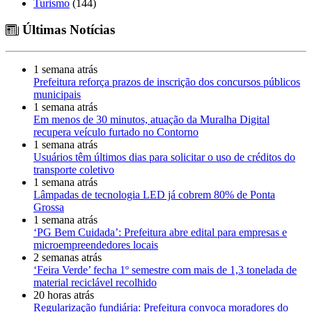
Turismo
(144)
Últimas Notícias
1 semana atrás
Prefeitura reforça prazos de inscrição dos concursos públicos
municipais
1 semana atrás
Em menos de 30 minutos, atuação da Muralha Digital
recupera veículo furtado no Contorno
1 semana atrás
Usuários têm últimos dias para solicitar o uso de créditos do
transporte coletivo
1 semana atrás
Lâmpadas de tecnologia LED já cobrem 80% de Ponta
Grossa
1 semana atrás
‘PG Bem Cuidada’: Prefeitura abre edital para empresas e
microempreendedores locais
2 semanas atrás
‘Feira Verde’ fecha 1º semestre com mais de 1,3 tonelada de
material reciclável recolhido
20 horas atrás
Regularização fundiária: Prefeitura convoca moradores do