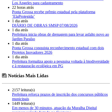
Los Angeles para cadastramento
22 horas atrás
Ponta Grossa recebe prêmio estadual pela plataforma
‘ElaProtegida’
1 dia atrás
DIÁRIO DE OBRAS SMSP 07/08/2026
1 dia atrás
Prefeitura inicia obras de drenagem para levar asfalto novo ao
Jardim Paraíso
1 dia atrás
Ponta Grossa conquista reconhecimento estadual com dois
Projetos Inovadores 2026
1 dia atrás
Prefeitura formaliza apoio a pesquisa voltada à biodiversidade
e à restauração ecológica em PG
Notícias Mais Lidas
2157 leitura(s)
Prefeitura reforça prazos de inscrição dos concursos públicos
municipais
1449 leitura(s)
Em menos de 30 minutos, atuação da Muralha Digital