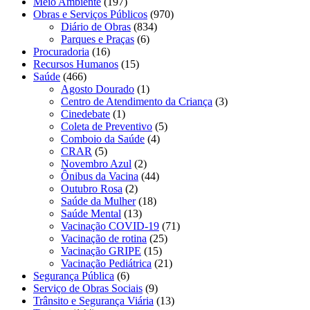
Meio Ambiente
(197)
Obras e Serviços Públicos
(970)
Diário de Obras
(834)
Parques e Praças
(6)
Procuradoria
(16)
Recursos Humanos
(15)
Saúde
(466)
Agosto Dourado
(1)
Centro de Atendimento da Criança
(3)
Cinedebate
(1)
Coleta de Preventivo
(5)
Comboio da Saúde
(4)
CRAR
(5)
Novembro Azul
(2)
Ônibus da Vacina
(44)
Outubro Rosa
(2)
Saúde da Mulher
(18)
Saúde Mental
(13)
Vacinação COVID-19
(71)
Vacinação de rotina
(25)
Vacinação GRIPE
(15)
Vacinação Pediátrica
(21)
Segurança Pública
(6)
Serviço de Obras Sociais
(9)
Trânsito e Segurança Viária
(13)