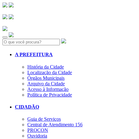
Search:
A PREFEITURA
História da Cidade
Localização da Cidade
Órgãos Municipais
Arquivo da Cidade
Acesso à Informação
Política de Privacidade
CIDADÃO
Guia de Serviços
Central de Atendimento 156
PROCON
Ouvidoria