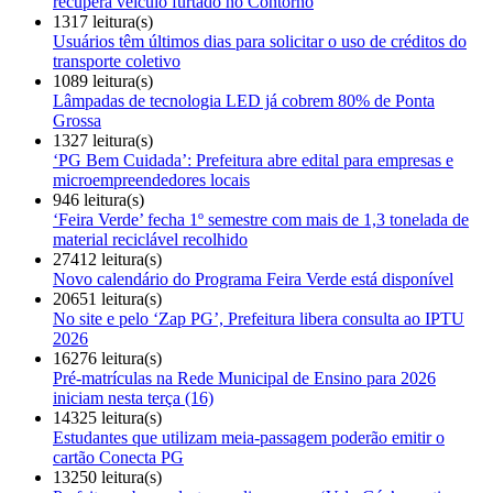
recupera veículo furtado no Contorno
1317 leitura(s)
Usuários têm últimos dias para solicitar o uso de créditos do
transporte coletivo
1089 leitura(s)
Lâmpadas de tecnologia LED já cobrem 80% de Ponta
Grossa
1327 leitura(s)
‘PG Bem Cuidada’: Prefeitura abre edital para empresas e
microempreendedores locais
946 leitura(s)
‘Feira Verde’ fecha 1º semestre com mais de 1,3 tonelada de
material reciclável recolhido
27412 leitura(s)
Novo calendário do Programa Feira Verde está disponível
20651 leitura(s)
No site e pelo ‘Zap PG’, Prefeitura libera consulta ao IPTU
2026
16276 leitura(s)
Pré-matrículas na Rede Municipal de Ensino para 2026
iniciam nesta terça (16)
14325 leitura(s)
Estudantes que utilizam meia-passagem poderão emitir o
cartão Conecta PG
13250 leitura(s)