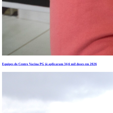
Equipes do Centro Vacina PG já aplicaram 34,6 mil doses em 2026