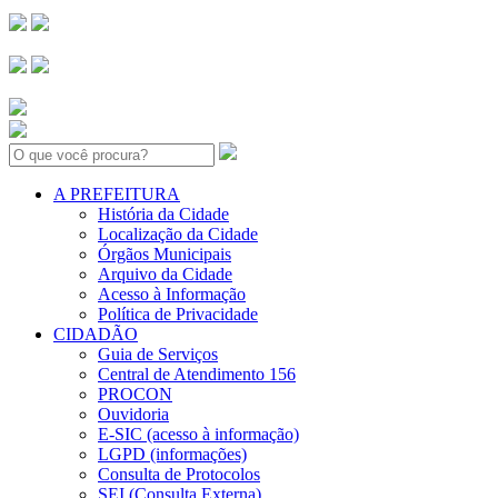
Search:
A PREFEITURA
História da Cidade
Localização da Cidade
Órgãos Municipais
Arquivo da Cidade
Acesso à Informação
Política de Privacidade
CIDADÃO
Guia de Serviços
Central de Atendimento 156
PROCON
Ouvidoria
E-SIC (acesso à informação)
LGPD (informações)
Consulta de Protocolos
SEI (Consulta Externa)