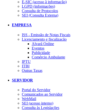
E-SIC (acesso à informação)
LGPD (informações)
Consulta de Protocolos
SEI (Consulta Externa)
EMPRESA
ISS - Emissão de Notas Fiscais
Licenciamento e fiscalização
Alvará Online
Eventos
Publicidade
Comércio Ambulante
IPTU
ITBI
Outras Taxas
SERVIDOR
Portal do Servidor
Comunicados ao Servidor
WebMail
SEI (acesso interno)
Consulta às Legislações