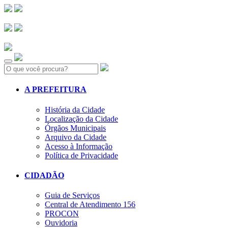
Search:
A PREFEITURA
História da Cidade
Localização da Cidade
Órgãos Municipais
Arquivo da Cidade
Acesso à Informação
Política de Privacidade
CIDADÃO
Guia de Serviços
Central de Atendimento 156
PROCON
Ouvidoria