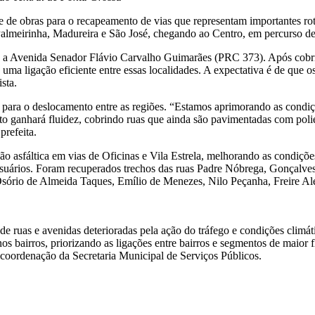
te de obras para o recapeamento de vias que representam importantes rot
Palmeirinha, Madureira e São José, chegando ao Centro, em percurso de
e a Avenida Senador Flávio Carvalho Guimarães (PRC 373). Após cobrir
ma ligação eficiente entre essas localidades. A expectativa é de que 
sta.
 para o deslocamento entre as regiões. “Estamos aprimorando as condiçõ
ito ganhará fluidez, cobrindo ruas que ainda são pavimentadas com poli
prefeita.
o asfáltica em vias de Oficinas e Vila Estrela, melhorando as condições
suários. Foram recuperados trechos das ruas Padre Nóbrega, Gonçalves
sório de Almeida Taques, Emílio de Menezes, Nilo Peçanha, Freire Ale
de ruas e avenidas deterioradas pela ação do tráfego e condições climá
os bairros, priorizando as ligações entre bairros e segmentos de maio
b coordenação da Secretaria Municipal de Serviços Públicos.