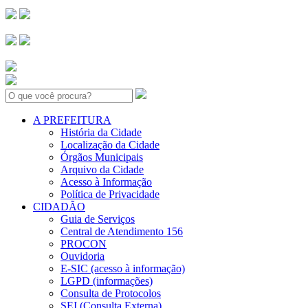
Search:
A PREFEITURA
História da Cidade
Localização da Cidade
Órgãos Municipais
Arquivo da Cidade
Acesso à Informação
Política de Privacidade
CIDADÃO
Guia de Serviços
Central de Atendimento 156
PROCON
Ouvidoria
E-SIC (acesso à informação)
LGPD (informações)
Consulta de Protocolos
SEI (Consulta Externa)