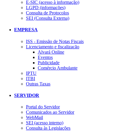
E-SIC (acesso à informação)
LGPD (informações)
Consulta de Protocolos
SEI (Consulta Externa)
EMPRESA
ISS - Emissão de Notas Fiscais
Licenciamento e fiscalização
Alvará Online
Eventos
Publicidade
Comércio Ambulante
IPTU
ITBI
Outras Taxas
SERVIDOR
Portal do Servidor
Comunicados ao Servidor
WebMail
SEI (acesso interno)
Consulta às Legislações