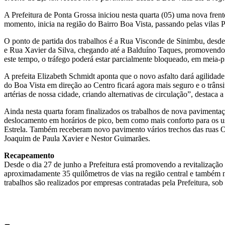
A Prefeitura de Ponta Grossa iniciou nesta quarta (05) uma nova fren
momento, inicia na região do Bairro Boa Vista, passando pelas vilas 
O ponto de partida dos trabalhos é a Rua Visconde de Sinimbu, desd
e Rua Xavier da Silva, chegando até a Balduíno Taques, promovendo u
este tempo, o tráfego poderá estar parcialmente bloqueado, em meia-pi
A prefeita Elizabeth Schmidt aponta que o novo asfalto dará agilidade
do Boa Vista em direção ao Centro ficará agora mais seguro e o trâns
artérias de nossa cidade, criando alternativas de circulação”, destaca a 
Ainda nesta quarta foram finalizados os trabalhos de nova pavimentaçã
deslocamento em horários de pico, bem como mais conforto para os u
Estrela. Também receberam novo pavimento vários trechos das ruas O
Joaquim de Paula Xavier e Nestor Guimarães.
Recapeamento
Desde o dia 27 de junho a Prefeitura está promovendo a revitalização 
aproximadamente 35 quilômetros de vias na região central e também n
trabalhos são realizados por empresas contratadas pela Prefeitura, so