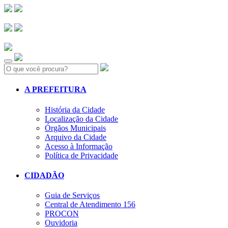
Search:
A PREFEITURA
História da Cidade
Localização da Cidade
Órgãos Municipais
Arquivo da Cidade
Acesso à Informação
Política de Privacidade
CIDADÃO
Guia de Serviços
Central de Atendimento 156
PROCON
Ouvidoria