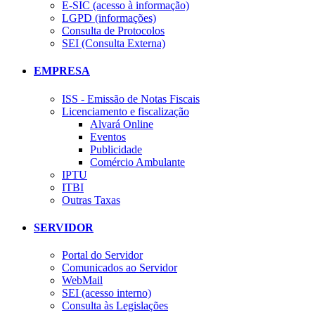
E-SIC (acesso à informação)
LGPD (informações)
Consulta de Protocolos
SEI (Consulta Externa)
EMPRESA
ISS - Emissão de Notas Fiscais
Licenciamento e fiscalização
Alvará Online
Eventos
Publicidade
Comércio Ambulante
IPTU
ITBI
Outras Taxas
SERVIDOR
Portal do Servidor
Comunicados ao Servidor
WebMail
SEI (acesso interno)
Consulta às Legislações