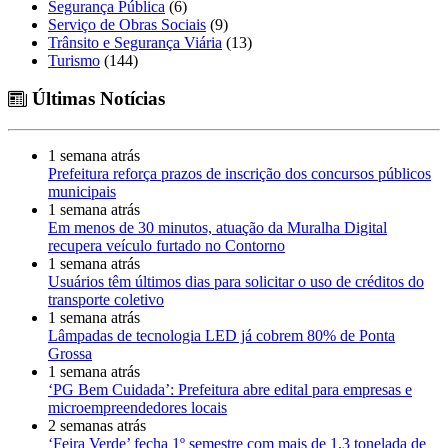
Segurança Pública
(6)
Serviço de Obras Sociais
(9)
Trânsito e Segurança Viária
(13)
Turismo
(144)
Últimas Notícias
1 semana atrás
Prefeitura reforça prazos de inscrição dos concursos públicos
municipais
1 semana atrás
Em menos de 30 minutos, atuação da Muralha Digital
recupera veículo furtado no Contorno
1 semana atrás
Usuários têm últimos dias para solicitar o uso de créditos do
transporte coletivo
1 semana atrás
Lâmpadas de tecnologia LED já cobrem 80% de Ponta
Grossa
1 semana atrás
‘PG Bem Cuidada’: Prefeitura abre edital para empresas e
microempreendedores locais
2 semanas atrás
‘Feira Verde’ fecha 1º semestre com mais de 1,3 tonelada de