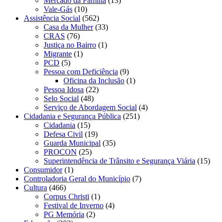
Mercado da Família
(13)
Vale-Gás
(10)
Assistência Social
(562)
Casa da Mulher
(33)
CRAS
(76)
Justiça no Bairro
(1)
Migrante
(1)
PCD
(5)
Pessoa com Deficiência
(9)
Oficina da Inclusão
(1)
Pessoa Idosa
(22)
Selo Social
(48)
Serviço de Abordagem Social
(4)
Cidadania e Segurança Pública
(251)
Cidadania
(15)
Defesa Civil
(19)
Guarda Municipal
(35)
PROCON
(25)
Superintendência de Trânsito e Segurança Viária
(15)
Consumidor
(1)
Controladoria Geral do Município
(7)
Cultura
(466)
Corpus Christi
(1)
Festival de Inverno
(4)
PG Memória
(2)