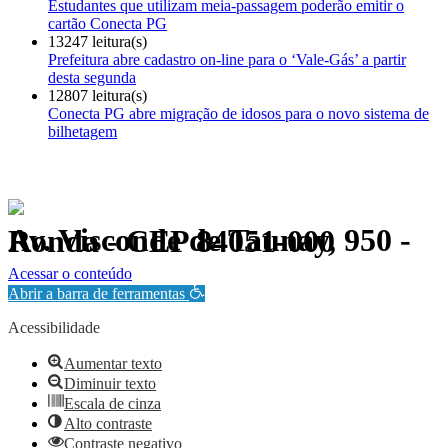
Estudantes que utilizam meia-passagem poderão emitir o
cartão Conecta PG
13247 leitura(s)
Prefeitura abre cadastro on-line para o ‘Vale-Gás’ a partir
desta segunda
12807 leitura(s)
Conecta PG abre migração de idosos para o novo sistema de
bilhetagem
Av. Visconde de Taunay, 950 - Ronda - CEP 84051-000
Política de Privacidade.
Acessar o conteúdo
Abrir a barra de ferramentas
Acessibilidade
Aumentar texto
Diminuir texto
Escala de cinza
Alto contraste
Contraste negativo