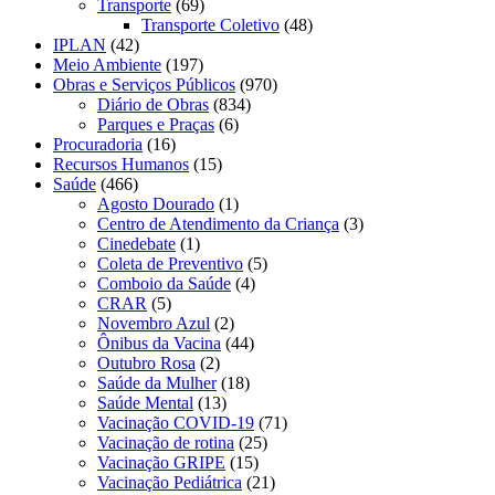
Transporte
(69)
Transporte Coletivo
(48)
IPLAN
(42)
Meio Ambiente
(197)
Obras e Serviços Públicos
(970)
Diário de Obras
(834)
Parques e Praças
(6)
Procuradoria
(16)
Recursos Humanos
(15)
Saúde
(466)
Agosto Dourado
(1)
Centro de Atendimento da Criança
(3)
Cinedebate
(1)
Coleta de Preventivo
(5)
Comboio da Saúde
(4)
CRAR
(5)
Novembro Azul
(2)
Ônibus da Vacina
(44)
Outubro Rosa
(2)
Saúde da Mulher
(18)
Saúde Mental
(13)
Vacinação COVID-19
(71)
Vacinação de rotina
(25)
Vacinação GRIPE
(15)
Vacinação Pediátrica
(21)