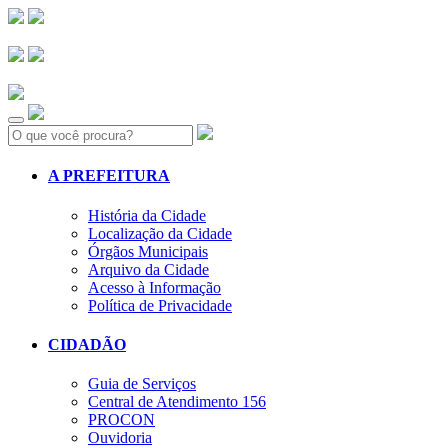
Search:
A PREFEITURA
História da Cidade
Localização da Cidade
Órgãos Municipais
Arquivo da Cidade
Acesso à Informação
Política de Privacidade
CIDADÃO
Guia de Serviços
Central de Atendimento 156
PROCON
Ouvidoria