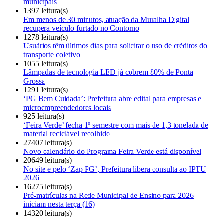
municipais
1397 leitura(s)
Em menos de 30 minutos, atuação da Muralha Digital
recupera veículo furtado no Contorno
1278 leitura(s)
Usuários têm últimos dias para solicitar o uso de créditos do
transporte coletivo
1055 leitura(s)
Lâmpadas de tecnologia LED já cobrem 80% de Ponta
Grossa
1291 leitura(s)
‘PG Bem Cuidada’: Prefeitura abre edital para empresas e
microempreendedores locais
925 leitura(s)
‘Feira Verde’ fecha 1º semestre com mais de 1,3 tonelada de
material reciclável recolhido
27407 leitura(s)
Novo calendário do Programa Feira Verde está disponível
20649 leitura(s)
No site e pelo ‘Zap PG’, Prefeitura libera consulta ao IPTU
2026
16275 leitura(s)
Pré-matrículas na Rede Municipal de Ensino para 2026
iniciam nesta terça (16)
14320 leitura(s)