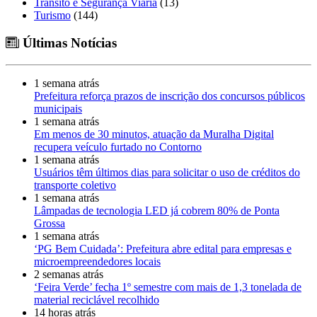
Trânsito e Segurança Viária
(13)
Turismo
(144)
Últimas Notícias
1 semana atrás
Prefeitura reforça prazos de inscrição dos concursos públicos
municipais
1 semana atrás
Em menos de 30 minutos, atuação da Muralha Digital
recupera veículo furtado no Contorno
1 semana atrás
Usuários têm últimos dias para solicitar o uso de créditos do
transporte coletivo
1 semana atrás
Lâmpadas de tecnologia LED já cobrem 80% de Ponta
Grossa
1 semana atrás
‘PG Bem Cuidada’: Prefeitura abre edital para empresas e
microempreendedores locais
2 semanas atrás
‘Feira Verde’ fecha 1º semestre com mais de 1,3 tonelada de
material reciclável recolhido
14 horas atrás