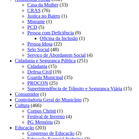
Casa da Mulher
(33)
CRAS
(76)
Justiça no Bairro
(1)
Migrante
(1)
PCD
(5)
Pessoa com Deficiência
(9)
Oficina da Inclusão
(1)
Pessoa Idosa
(22)
Selo Social
(48)
Serviço de Abordagem Social
(4)
Cidadania e Segurança Pública
(251)
Cidadania
(15)
Defesa Civil
(19)
Guarda Municipal
(35)
PROCON
(25)
Superintendência de Trânsito e Segurança Viária
(15)
Consumidor
(1)
Controladoria Geral do Município
(7)
Cultura
(466)
Corpus Christi
(1)
Festival de Inverno
(4)
PG Memória
(2)
Educação
(203)
Congresso de Educação
(2)
Educação Especial Inclusiva
(2)