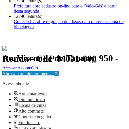
13230 leitura(s)
Prefeitura abre cadastro on-line para o ‘Vale-Gás’ a partir
desta segunda
12796 leitura(s)
Conecta PG abre migração de idosos para o novo sistema de
bilhetagem
Av. Visconde de Taunay, 950 - Ronda - CEP 84051-000
Política de Privacidade.
Acessar o conteúdo
Abrir a barra de ferramentas
Acessibilidade
Aumentar texto
Diminuir texto
Escala de cinza
Alto contraste
Contraste negativo
Fundo claro
Links sublinhados