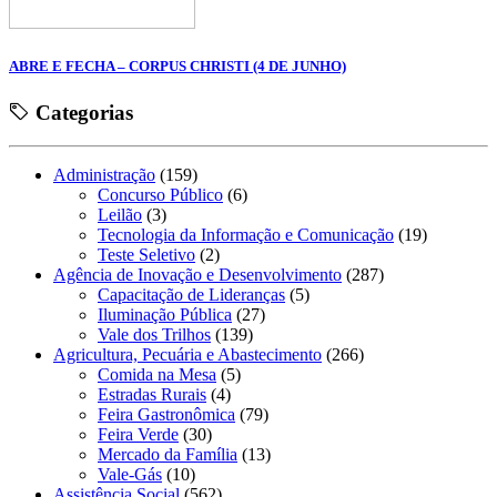
ABRE E FECHA – CORPUS CHRISTI (4 DE JUNHO)
Categorias
Administração
(159)
Concurso Público
(6)
Leilão
(3)
Tecnologia da Informação e Comunicação
(19)
Teste Seletivo
(2)
Agência de Inovação e Desenvolvimento
(287)
Capacitação de Lideranças
(5)
Iluminação Pública
(27)
Vale dos Trilhos
(139)
Agricultura, Pecuária e Abastecimento
(266)
Comida na Mesa
(5)
Estradas Rurais
(4)
Feira Gastronômica
(79)
Feira Verde
(30)
Mercado da Família
(13)
Vale-Gás
(10)
Assistência Social
(562)