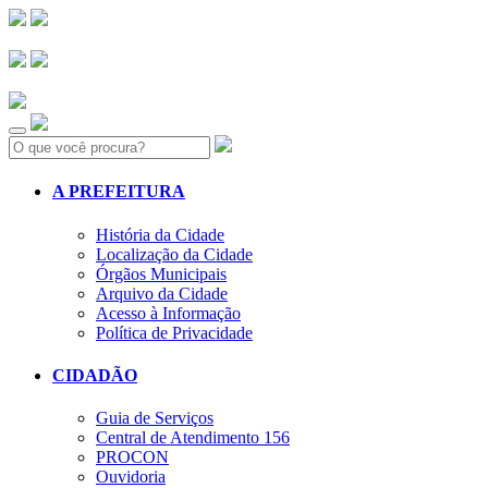
Search:
A PREFEITURA
História da Cidade
Localização da Cidade
Órgãos Municipais
Arquivo da Cidade
Acesso à Informação
Política de Privacidade
CIDADÃO
Guia de Serviços
Central de Atendimento 156
PROCON
Ouvidoria