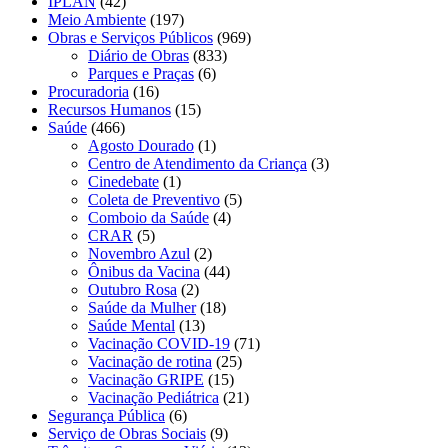
IPLAN
(42)
Meio Ambiente
(197)
Obras e Serviços Públicos
(969)
Diário de Obras
(833)
Parques e Praças
(6)
Procuradoria
(16)
Recursos Humanos
(15)
Saúde
(466)
Agosto Dourado
(1)
Centro de Atendimento da Criança
(3)
Cinedebate
(1)
Coleta de Preventivo
(5)
Comboio da Saúde
(4)
CRAR
(5)
Novembro Azul
(2)
Ônibus da Vacina
(44)
Outubro Rosa
(2)
Saúde da Mulher
(18)
Saúde Mental
(13)
Vacinação COVID-19
(71)
Vacinação de rotina
(25)
Vacinação GRIPE
(15)
Vacinação Pediátrica
(21)
Segurança Pública
(6)
Serviço de Obras Sociais
(9)