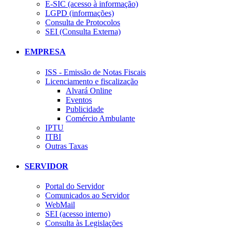
E-SIC (acesso à informação)
LGPD (informações)
Consulta de Protocolos
SEI (Consulta Externa)
EMPRESA
ISS - Emissão de Notas Fiscais
Licenciamento e fiscalização
Alvará Online
Eventos
Publicidade
Comércio Ambulante
IPTU
ITBI
Outras Taxas
SERVIDOR
Portal do Servidor
Comunicados ao Servidor
WebMail
SEI (acesso interno)
Consulta às Legislações