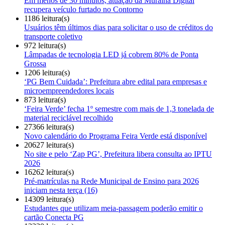
Em menos de 30 minutos, atuação da Muralha Digital
recupera veículo furtado no Contorno
1186 leitura(s)
Usuários têm últimos dias para solicitar o uso de créditos do
transporte coletivo
972 leitura(s)
Lâmpadas de tecnologia LED já cobrem 80% de Ponta
Grossa
1206 leitura(s)
‘PG Bem Cuidada’: Prefeitura abre edital para empresas e
microempreendedores locais
873 leitura(s)
‘Feira Verde’ fecha 1º semestre com mais de 1,3 tonelada de
material reciclável recolhido
27366 leitura(s)
Novo calendário do Programa Feira Verde está disponível
20627 leitura(s)
No site e pelo ‘Zap PG’, Prefeitura libera consulta ao IPTU
2026
16262 leitura(s)
Pré-matrículas na Rede Municipal de Ensino para 2026
iniciam nesta terça (16)
14309 leitura(s)
Estudantes que utilizam meia-passagem poderão emitir o
cartão Conecta PG