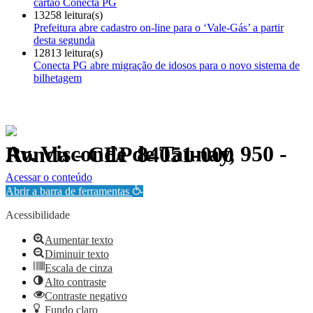
cartão Conecta PG
13258 leitura(s)
Prefeitura abre cadastro on-line para o ‘Vale-Gás’ a partir
desta segunda
12813 leitura(s)
Conecta PG abre migração de idosos para o novo sistema de
bilhetagem
Av. Visconde de Taunay, 950 - Ronda - CEP 84051-000
Política de Privacidade.
Acessar o conteúdo
Abrir a barra de ferramentas
Acessibilidade
Aumentar texto
Diminuir texto
Escala de cinza
Alto contraste
Contraste negativo
Fundo claro