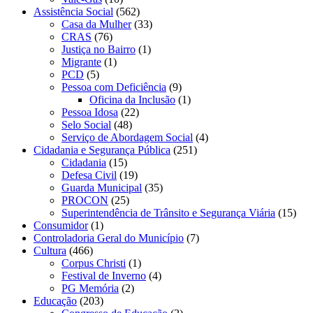
Assistência Social
(562)
Casa da Mulher
(33)
CRAS
(76)
Justiça no Bairro
(1)
Migrante
(1)
PCD
(5)
Pessoa com Deficiência
(9)
Oficina da Inclusão
(1)
Pessoa Idosa
(22)
Selo Social
(48)
Serviço de Abordagem Social
(4)
Cidadania e Segurança Pública
(251)
Cidadania
(15)
Defesa Civil
(19)
Guarda Municipal
(35)
PROCON
(25)
Superintendência de Trânsito e Segurança Viária
(15)
Consumidor
(1)
Controladoria Geral do Município
(7)
Cultura
(466)
Corpus Christi
(1)
Festival de Inverno
(4)
PG Memória
(2)
Educação
(203)