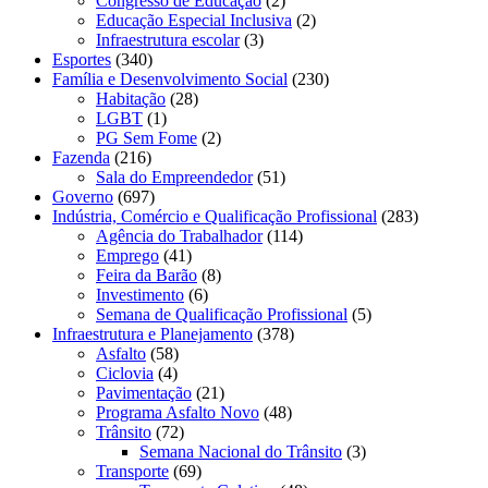
Congresso de Educação
(2)
Educação Especial Inclusiva
(2)
Infraestrutura escolar
(3)
Esportes
(340)
Família e Desenvolvimento Social
(230)
Habitação
(28)
LGBT
(1)
PG Sem Fome
(2)
Fazenda
(216)
Sala do Empreendedor
(51)
Governo
(697)
Indústria, Comércio e Qualificação Profissional
(283)
Agência do Trabalhador
(114)
Emprego
(41)
Feira da Barão
(8)
Investimento
(6)
Semana de Qualificação Profissional
(5)
Infraestrutura e Planejamento
(378)
Asfalto
(58)
Ciclovia
(4)
Pavimentação
(21)
Programa Asfalto Novo
(48)
Trânsito
(72)
Semana Nacional do Trânsito
(3)
Transporte
(69)