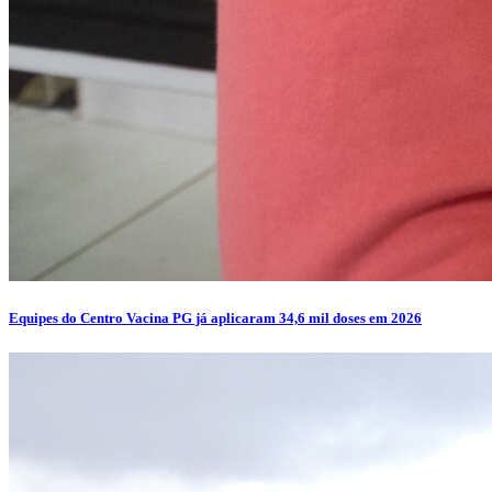
Equipes do Centro Vacina PG já aplicaram 34,6 mil doses em 2026