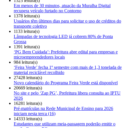
1523 leitura(s)
Em menos de 30 minutos, atuação da Muralha Digital
recupera veículo furtado no Contorno
1378 leitura(s)
Usuários têm últimos dias para solicitar o uso de créditos do
transporte coletivo
1133 leitura(s)
Lâmpadas de tecnologia LED já cobrem 80% de Ponta
Grossa
1391 leitura(s)
‘PG Bem Cuidada’: Prefeitura abre edital para empresas e
microempreendedores locais
984 leitura(s)
‘Feira Verde’ fecha 1º semestre com mais de 1,3 tonelada de
material reciclável recolhido
27428 leitura(s)
Novo calendário do Programa Feira Verde está disponível
20669 leitura(s)
No site e pelo ‘Zap PG’, Prefeitura libera consulta ao IPTU
2026
16281 leitura(s)
Pré-matrículas na Rede Municipal de Ensino para 2026
iniciam nesta terça (16)
14333 leitura(s)
Estudantes que utilizam meia-passagem poderão emitir o