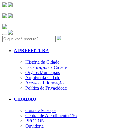
Search:
A PREFEITURA
História da Cidade
Localização da Cidade
Órgãos Municipais
Arquivo da Cidade
Acesso à Informação
Política de Privacidade
CIDADÃO
Guia de Serviços
Central de Atendimento 156
PROCON
Ouvidoria