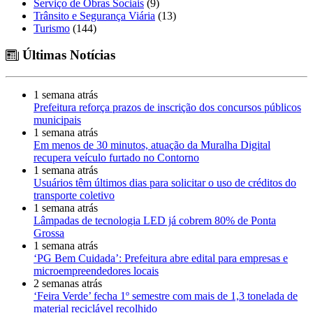
Serviço de Obras Sociais
(9)
Trânsito e Segurança Viária
(13)
Turismo
(144)
Últimas Notícias
1 semana atrás
Prefeitura reforça prazos de inscrição dos concursos públicos
municipais
1 semana atrás
Em menos de 30 minutos, atuação da Muralha Digital
recupera veículo furtado no Contorno
1 semana atrás
Usuários têm últimos dias para solicitar o uso de créditos do
transporte coletivo
1 semana atrás
Lâmpadas de tecnologia LED já cobrem 80% de Ponta
Grossa
1 semana atrás
‘PG Bem Cuidada’: Prefeitura abre edital para empresas e
microempreendedores locais
2 semanas atrás
‘Feira Verde’ fecha 1º semestre com mais de 1,3 tonelada de
material reciclável recolhido