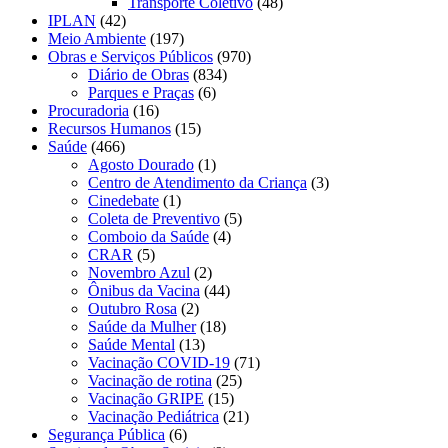
Transporte Coletivo
(48)
IPLAN
(42)
Meio Ambiente
(197)
Obras e Serviços Públicos
(970)
Diário de Obras
(834)
Parques e Praças
(6)
Procuradoria
(16)
Recursos Humanos
(15)
Saúde
(466)
Agosto Dourado
(1)
Centro de Atendimento da Criança
(3)
Cinedebate
(1)
Coleta de Preventivo
(5)
Comboio da Saúde
(4)
CRAR
(5)
Novembro Azul
(2)
Ônibus da Vacina
(44)
Outubro Rosa
(2)
Saúde da Mulher
(18)
Saúde Mental
(13)
Vacinação COVID-19
(71)
Vacinação de rotina
(25)
Vacinação GRIPE
(15)
Vacinação Pediátrica
(21)
Segurança Pública
(6)