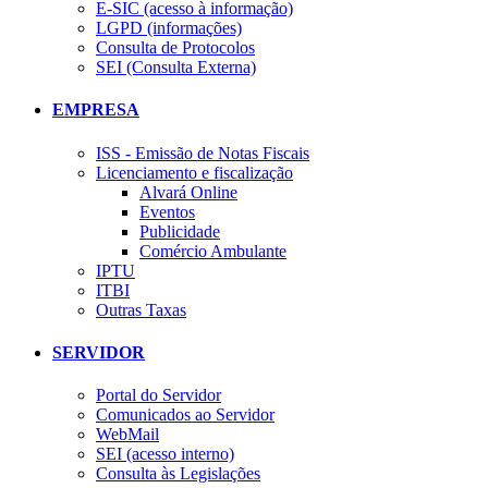
E-SIC (acesso à informação)
LGPD (informações)
Consulta de Protocolos
SEI (Consulta Externa)
EMPRESA
ISS - Emissão de Notas Fiscais
Licenciamento e fiscalização
Alvará Online
Eventos
Publicidade
Comércio Ambulante
IPTU
ITBI
Outras Taxas
SERVIDOR
Portal do Servidor
Comunicados ao Servidor
WebMail
SEI (acesso interno)
Consulta às Legislações