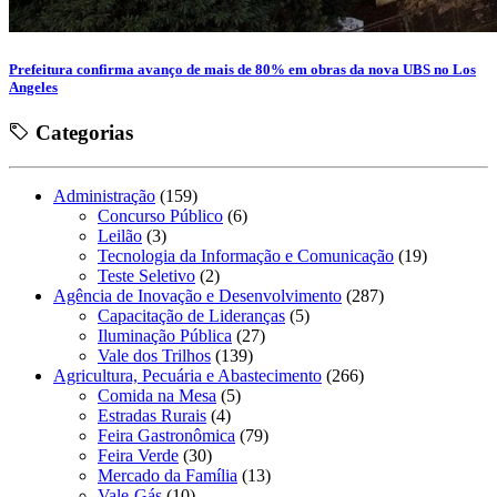
Prefeitura confirma avanço de mais de 80% em obras da nova UBS no Los
Angeles
Categorias
Administração
(159)
Concurso Público
(6)
Leilão
(3)
Tecnologia da Informação e Comunicação
(19)
Teste Seletivo
(2)
Agência de Inovação e Desenvolvimento
(287)
Capacitação de Lideranças
(5)
Iluminação Pública
(27)
Vale dos Trilhos
(139)
Agricultura, Pecuária e Abastecimento
(266)
Comida na Mesa
(5)
Estradas Rurais
(4)
Feira Gastronômica
(79)
Feira Verde
(30)
Mercado da Família
(13)
Vale-Gás
(10)