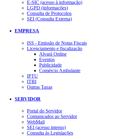
E-SIC (acesso à informação)
LGPD (informações)
Consulta de Protocolos
SEI (Consulta Externa)
EMPRESA
ISS - Emissão de Notas Fiscais
Licenciamento e fiscalização
Alvará Online
Eventos
Publicidade
Comércio Ambulante
IPTU
ITBI
Outras Taxas
SERVIDOR
Portal do Servidor
Comunicados ao Servidor
WebMail
SEI (acesso interno)
Consulta às Legislações