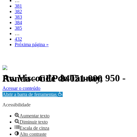
…
381
382
383
384
385
…
432
Próxima página »
Av. Visconde de Taunay, 950 - Ronda - CEP 84051-000
Política de Privacidade.
Acessar o conteúdo
Abrir a barra de ferramentas
Acessibilidade
Aumentar texto
Diminuir texto
Escala de cinza
Alto contraste