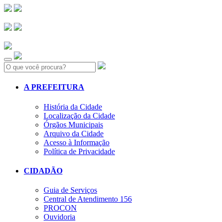
Search:
A PREFEITURA
História da Cidade
Localização da Cidade
Órgãos Municipais
Arquivo da Cidade
Acesso à Informação
Política de Privacidade
CIDADÃO
Guia de Serviços
Central de Atendimento 156
PROCON
Ouvidoria