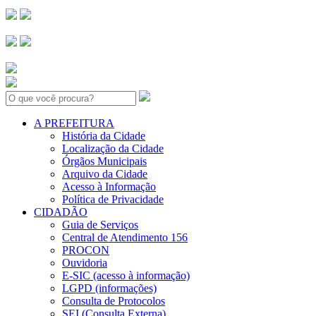
Search:
A PREFEITURA
História da Cidade
Localização da Cidade
Órgãos Municipais
Arquivo da Cidade
Acesso à Informação
Política de Privacidade
CIDADÃO
Guia de Serviços
Central de Atendimento 156
PROCON
Ouvidoria
E-SIC (acesso à informação)
LGPD (informações)
Consulta de Protocolos
SEI (Consulta Externa)