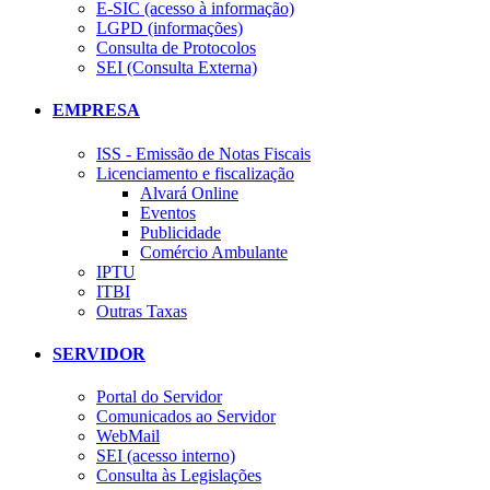
E-SIC (acesso à informação)
LGPD (informações)
Consulta de Protocolos
SEI (Consulta Externa)
EMPRESA
ISS - Emissão de Notas Fiscais
Licenciamento e fiscalização
Alvará Online
Eventos
Publicidade
Comércio Ambulante
IPTU
ITBI
Outras Taxas
SERVIDOR
Portal do Servidor
Comunicados ao Servidor
WebMail
SEI (acesso interno)
Consulta às Legislações