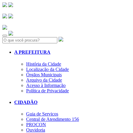
Search:
A PREFEITURA
História da Cidade
Localização da Cidade
Órgãos Municipais
Arquivo da Cidade
Acesso à Informação
Política de Privacidade
CIDADÃO
Guia de Serviços
Central de Atendimento 156
PROCON
Ouvidoria