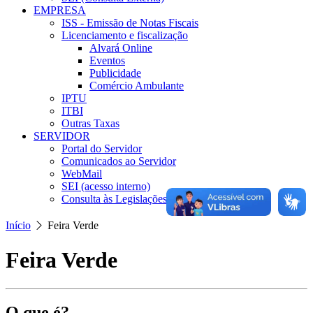
EMPRESA
ISS - Emissão de Notas Fiscais
Licenciamento e fiscalização
Alvará Online
Eventos
Publicidade
Comércio Ambulante
IPTU
ITBI
Outras Taxas
SERVIDOR
Portal do Servidor
Comunicados ao Servidor
WebMail
SEI (acesso interno)
Consulta às Legislações
Início
Feira Verde
Feira Verde
O que é?