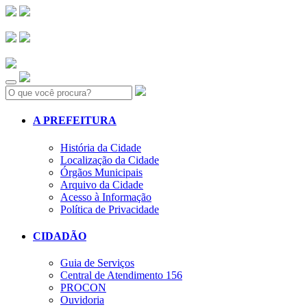
Search:
A PREFEITURA
História da Cidade
Localização da Cidade
Órgãos Municipais
Arquivo da Cidade
Acesso à Informação
Política de Privacidade
CIDADÃO
Guia de Serviços
Central de Atendimento 156
PROCON
Ouvidoria