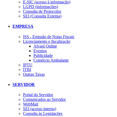
E-SIC (acesso à informação)
LGPD (informações)
Consulta de Protocolos
SEI (Consulta Externa)
EMPRESA
ISS - Emissão de Notas Fiscais
Licenciamento e fiscalização
Alvará Online
Eventos
Publicidade
Comércio Ambulante
IPTU
ITBI
Outras Taxas
SERVIDOR
Portal do Servidor
Comunicados ao Servidor
WebMail
SEI (acesso interno)
Consulta às Legislações