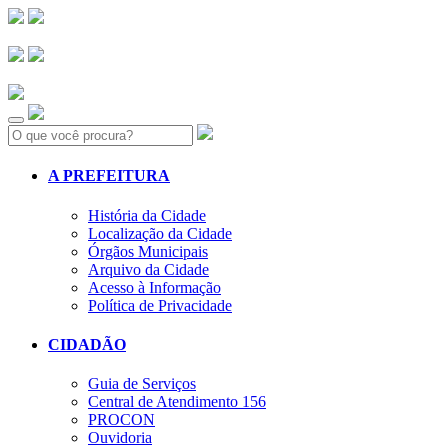
Search:
A PREFEITURA
História da Cidade
Localização da Cidade
Órgãos Municipais
Arquivo da Cidade
Acesso à Informação
Política de Privacidade
CIDADÃO
Guia de Serviços
Central de Atendimento 156
PROCON
Ouvidoria