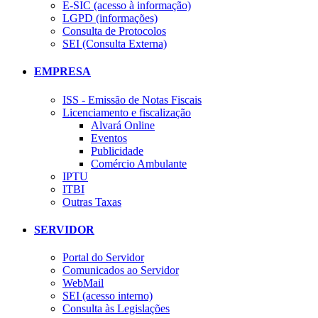
E-SIC (acesso à informação)
LGPD (informações)
Consulta de Protocolos
SEI (Consulta Externa)
EMPRESA
ISS - Emissão de Notas Fiscais
Licenciamento e fiscalização
Alvará Online
Eventos
Publicidade
Comércio Ambulante
IPTU
ITBI
Outras Taxas
SERVIDOR
Portal do Servidor
Comunicados ao Servidor
WebMail
SEI (acesso interno)
Consulta às Legislações