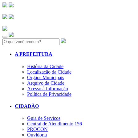
Search:
A PREFEITURA
História da Cidade
Localização da Cidade
Órgãos Municipais
Arquivo da Cidade
Acesso à Informação
Política de Privacidade
CIDADÃO
Guia de Serviços
Central de Atendimento 156
PROCON
Ouvidoria