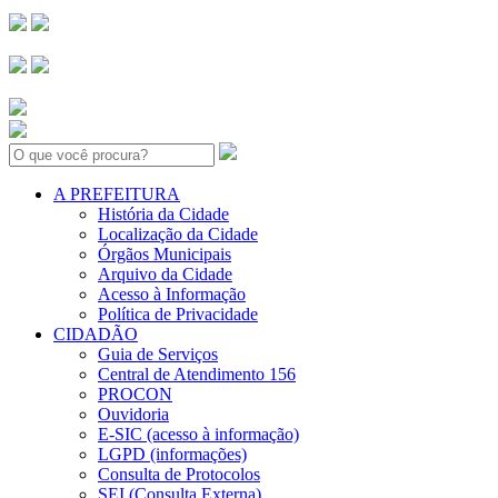
Search:
A PREFEITURA
História da Cidade
Localização da Cidade
Órgãos Municipais
Arquivo da Cidade
Acesso à Informação
Política de Privacidade
CIDADÃO
Guia de Serviços
Central de Atendimento 156
PROCON
Ouvidoria
E-SIC (acesso à informação)
LGPD (informações)
Consulta de Protocolos
SEI (Consulta Externa)