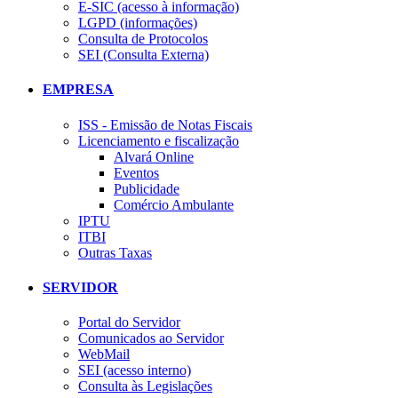
E-SIC (acesso à informação)
LGPD (informações)
Consulta de Protocolos
SEI (Consulta Externa)
EMPRESA
ISS - Emissão de Notas Fiscais
Licenciamento e fiscalização
Alvará Online
Eventos
Publicidade
Comércio Ambulante
IPTU
ITBI
Outras Taxas
SERVIDOR
Portal do Servidor
Comunicados ao Servidor
WebMail
SEI (acesso interno)
Consulta às Legislações