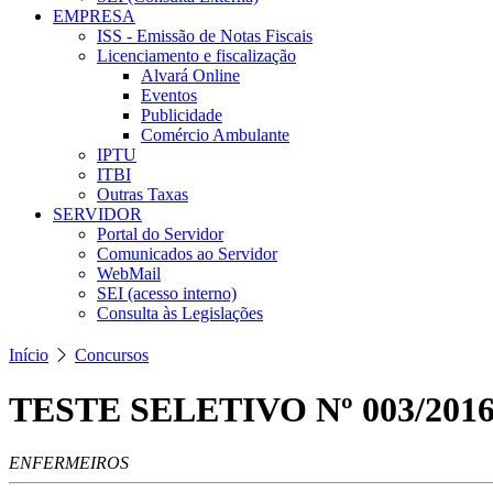
EMPRESA
ISS - Emissão de Notas Fiscais
Licenciamento e fiscalização
Alvará Online
Eventos
Publicidade
Comércio Ambulante
IPTU
ITBI
Outras Taxas
SERVIDOR
Portal do Servidor
Comunicados ao Servidor
WebMail
SEI (acesso interno)
Consulta às Legislações
Início
Concursos
TESTE SELETIVO Nº 003/201
ENFERMEIROS