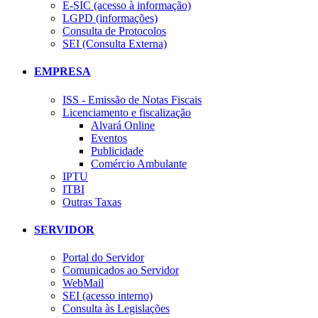
E-SIC (acesso à informação)
LGPD (informações)
Consulta de Protocolos
SEI (Consulta Externa)
EMPRESA
ISS - Emissão de Notas Fiscais
Licenciamento e fiscalização
Alvará Online
Eventos
Publicidade
Comércio Ambulante
IPTU
ITBI
Outras Taxas
SERVIDOR
Portal do Servidor
Comunicados ao Servidor
WebMail
SEI (acesso interno)
Consulta às Legislações