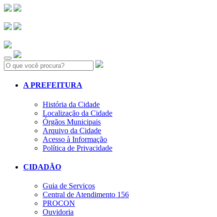
Search:
A PREFEITURA
História da Cidade
Localização da Cidade
Órgãos Municipais
Arquivo da Cidade
Acesso à Informação
Política de Privacidade
CIDADÃO
Guia de Serviços
Central de Atendimento 156
PROCON
Ouvidoria