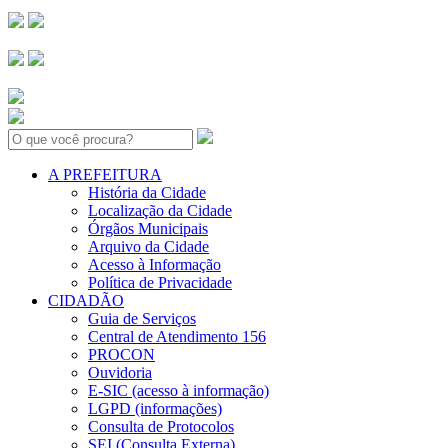
Search:
A PREFEITURA
História da Cidade
Localização da Cidade
Órgãos Municipais
Arquivo da Cidade
Acesso à Informação
Política de Privacidade
CIDADÃO
Guia de Serviços
Central de Atendimento 156
PROCON
Ouvidoria
E-SIC (acesso à informação)
LGPD (informações)
Consulta de Protocolos
SEI (Consulta Externa)