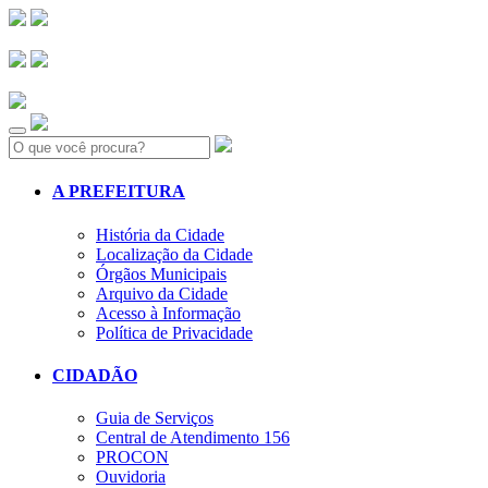
Search:
A PREFEITURA
História da Cidade
Localização da Cidade
Órgãos Municipais
Arquivo da Cidade
Acesso à Informação
Política de Privacidade
CIDADÃO
Guia de Serviços
Central de Atendimento 156
PROCON
Ouvidoria