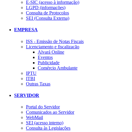
E-SIC (acesso à informação)
LGPD (informações)
Consulta de Protocolos
SEI (Consulta Externa)
EMPRESA
ISS - Emissão de Notas Fiscais
Licenciamento e fiscalização
Alvará Online
Eventos
Publicidade
Comércio Ambulante
IPTU
ITBI
Outras Taxas
SERVIDOR
Portal do Servidor
Comunicados ao Servidor
WebMail
SEI (acesso interno)
Consulta às Legislações