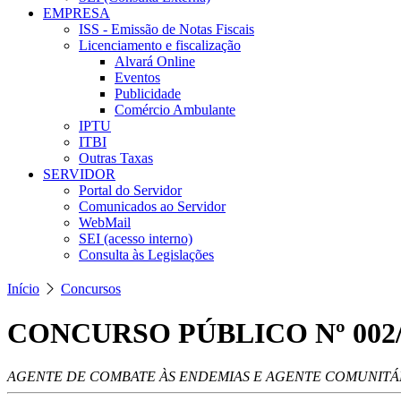
EMPRESA
ISS - Emissão de Notas Fiscais
Licenciamento e fiscalização
Alvará Online
Eventos
Publicidade
Comércio Ambulante
IPTU
ITBI
Outras Taxas
SERVIDOR
Portal do Servidor
Comunicados ao Servidor
WebMail
SEI (acesso interno)
Consulta às Legislações
Início
Concursos
CONCURSO PÚBLICO Nº 002/
AGENTE DE COMBATE ÀS ENDEMIAS E AGENTE COMUNITÁ