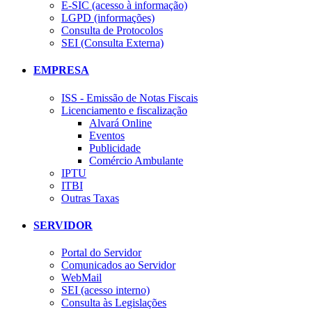
E-SIC (acesso à informação)
LGPD (informações)
Consulta de Protocolos
SEI (Consulta Externa)
EMPRESA
ISS - Emissão de Notas Fiscais
Licenciamento e fiscalização
Alvará Online
Eventos
Publicidade
Comércio Ambulante
IPTU
ITBI
Outras Taxas
SERVIDOR
Portal do Servidor
Comunicados ao Servidor
WebMail
SEI (acesso interno)
Consulta às Legislações