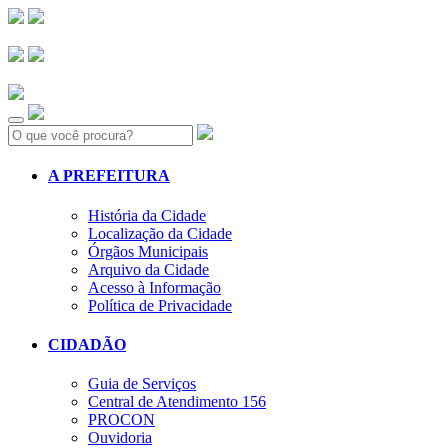
Search:
A PREFEITURA
História da Cidade
Localização da Cidade
Órgãos Municipais
Arquivo da Cidade
Acesso à Informação
Política de Privacidade
CIDADÃO
Guia de Serviços
Central de Atendimento 156
PROCON
Ouvidoria