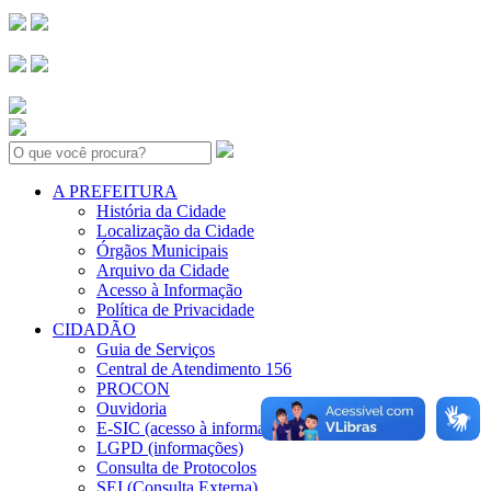
Search:
A PREFEITURA
História da Cidade
Localização da Cidade
Órgãos Municipais
Arquivo da Cidade
Acesso à Informação
Política de Privacidade
CIDADÃO
Guia de Serviços
Central de Atendimento 156
PROCON
Ouvidoria
E-SIC (acesso à informação)
LGPD (informações)
Consulta de Protocolos
SEI (Consulta Externa)